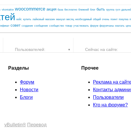
woocommerce
акция
быть
s
vkontakte
база
бесплатно
ближний
блог
группа
гугл
дальне
атей
кейс
купить
лайковый
магазин
мануал
месяц
необходимый
общий
очень
поинт
покупка
п
совет
тификат
создание
сообщение
сообщество
товар
участвовать
форум
форумчаны
хватать
цен
Пользователей:
Сейчас на сайте:
30,082
0
2
пользователей и
Разделы
Прочее
Форум
Реклама на сайт
Новости
Контакты админи
Блоги
Пользователи
Кто на форуме?
vBulletin®
Перевод