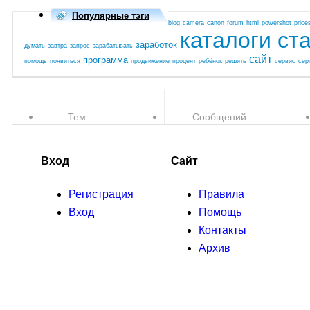
Популярные тэги
blog
camera
canon
forum
html
powershot
price
каталоги ст
заработок
думать
завтра
запрос
зарабатывать
сайт
программа
помощь
появиться
продвижение
процент
ребёнок
решить
сервис
сер
Тем:
Сообщений:
77,610
763,507
Вход
Сайт
Регистрация
Правила
Вход
Помощь
Контакты
Архив