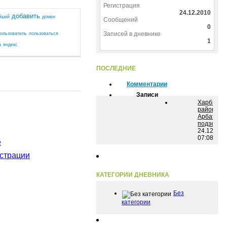
Регистрация
24.12.2010
добавить
йший
домен
Сообщений
0
Записей в дневнике
ользователь
пользоваться
1
а
яндекс
ПОСЛЕДНИЕ
Комментарии
Записи
Харбин,
49
гостей
район
Арбата,
подземка
24.12.201
07:08
е
страции
КАТЕГОРИИ ДНЕВНИКА
Без
категории