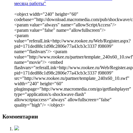
месяца работы"
<object width="240" height="60"
codebase="http://download.macromedia.com/pub/shockwave/cab
<param value="always" name="allowScriptAccess"/>
<param value="false" name="allowfullscreen"/>
<param
value="referalLink=http://www.rookee.ru/Web/Register.aspx?
pid=171ded88c1d98c2806e77a43cb3c3337 f08699"
name="flashvars"/> <param
value="http://www.rookee.ru/partner/template_240x60_10.swf
name="movie"/> <embed
flashvars="referalLink=http://www.rookee.ru/Web/Register.as
pid=171ded88c1d98c2806e77a43cb3c3337 f08699"
src="http://www.rookee.ru/partner/template_240x60_10.swf"
width="240" height="60"
pluginspage="http://www.macromedia.com/go/getflashplayer"
type="application/x-shockwave-flash"
allowscriptaccess="always" allowfullscreen="false"
quality="high"/> </object>
Комментарии