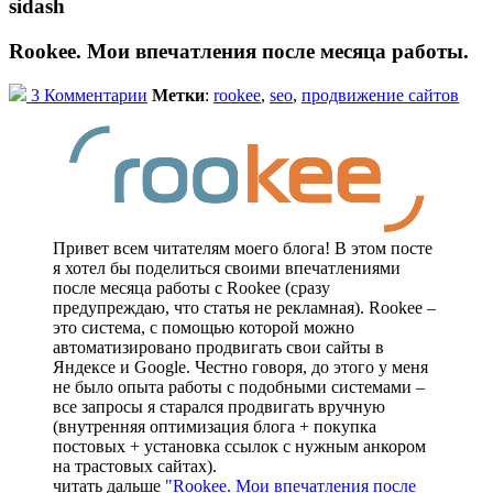
sidash
Rookee. Мои впечатления после месяца работы.
3 Комментарии
Метки
:
rookee
,
seo
,
продвижение сайтов
Привет всем читателям моего блога! В этом посте
я хотел бы поделиться своими впечатлениями
после месяца работы с Rookee (сразу
предупреждаю, что статья не рекламная). Rookee –
это система, с помощью которой можно
автоматизировано продвигать свои сайты в
Яндексе и Google. Честно говоря, до этого у меня
не было опыта работы с подобными системами –
все запросы я старался продвигать вручную
(внутренняя оптимизация блога + покупка
постовых + установка ссылок с нужным анкором
на трастовых сайтах).
читать дальше
"Rookee. Мои впечатления после