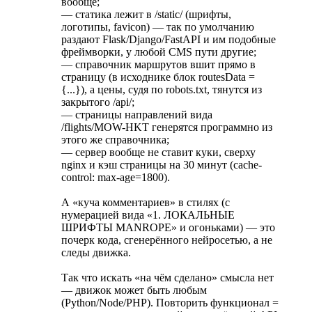
вообще;
— статика лежит в /static/ (шрифты,
логотипы, favicon) — так по умолчанию
раздают Flask/Django/FastAPI и им подобные
фреймворки, у любой CMS пути другие;
— справочник маршрутов вшит прямо в
страницу (в исходнике блок routesData =
{...}), а цены, судя по robots.txt, тянутся из
закрытого /api/;
— страницы направлений вида
/flights/MOW-HKT генерятся программно из
этого же справочника;
— сервер вообще не ставит куки, сверху
nginx и кэш страницы на 30 минут (cache-
control: max-age=1800).
А «куча комментариев» в стилях (с
нумерацией вида «1. ЛОКАЛЬНЫЕ
ШРИФТЫ MANROPE» и огоньками) — это
почерк кода, сгенерённого нейросетью, а не
следы движка.
Так что искать «на чём сделано» смысла нет
— движок может быть любым
(Python/Node/PHP). Повторить функционал =