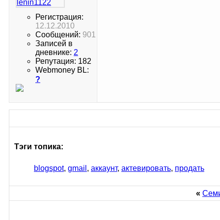
Регистрация:
12.12.2010
Сообщений:
901
Записей в
дневнике:
2
Репутация: 182
Webmoney BL:
?
Тэги топика:
blogspot
,
gmail
,
аккаунт
,
актевировать
,
продать
«
Семи