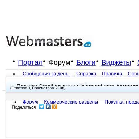
Портал
Форум
Блоги
Виджеты
Сообщения за день
Справка
Правила
Соо
Продам Gmail аккаунты, blogspot.com Актевир
Все разделы прочитаны
(Ответов: 3, Просмотров: 2108)
Форум
Коммерческие разделы
Покупка, прод
Поделиться