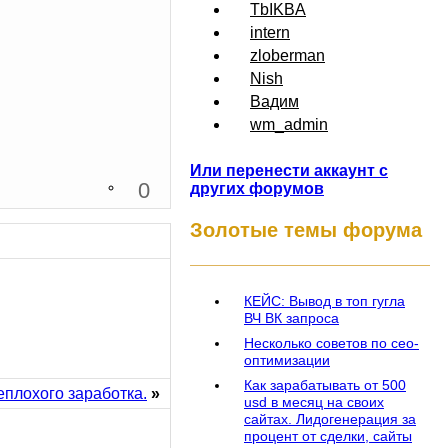
TbIKBA
intern
zloberman
Nish
Вадим
wm_admin
Или перенести аккаунт с
0
других форумов
Золотые темы форума
КЕЙС: Вывод в топ гугла
ВЧ ВК запроса
Несколько советов по сео-
оптимизации
Как зарабатывать от 500
еплохого заработка.
»
usd в месяц на своих
сайтах. Лидогенерация за
процент от сделки, сайты