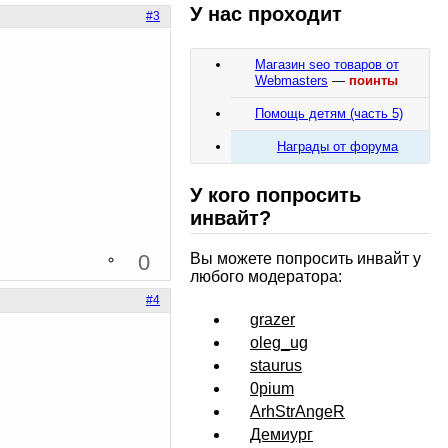
У нас проходит
#3
Магазин seo товаров от
Webmasters
—
поинты
Помощь детям (часть 5)
Награды от форума
У кого попросить
инвайт?
Вы можете попросить инвайт у
0
любого модератора:
#4
grazer
oleg_ug
staurus
0pium
ArhStrAngeR
Демиург