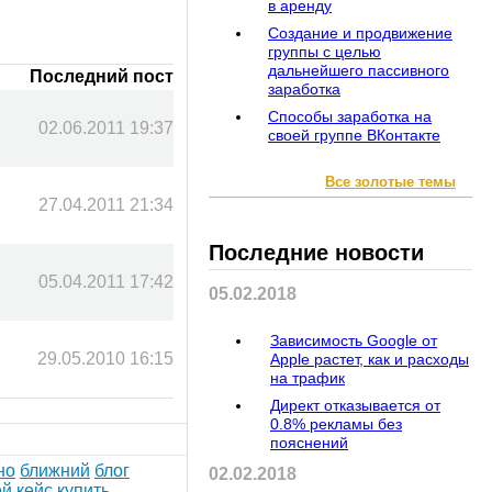
в аренду
Создание и продвижение
группы с целью
дальнейшего пассивного
Последний пост
заработка
Способы заработка на
02.06.2011 19:37
своей группе ВКонтакте
Все золотые темы
27.04.2011 21:34
Последние новости
05.04.2011 17:42
05.02.2018
Зависимость Google от
29.05.2010 16:15
Apple растет, как и расходы
на трафик
Директ отказывается от
0.8% рекламы без
пояснений
но
ближний
блог
02.02.2018
ей
кейс
купить