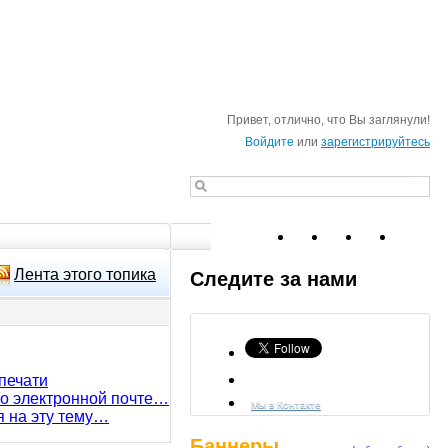
Привет, отлично, что Вы заглянули!
Войдите
или
зарегистрируйтесь
Лента этого топика
Следите за нами
печати
по электронной почте…
Мы в Контакте
я на эту тему…
Баннеры