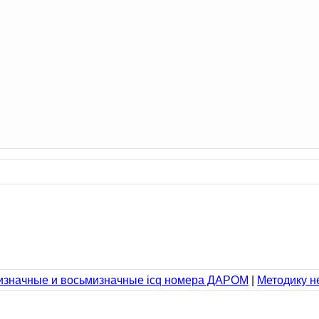
значные и восьмизначные icq номера ДАРОМ
|
Методику н