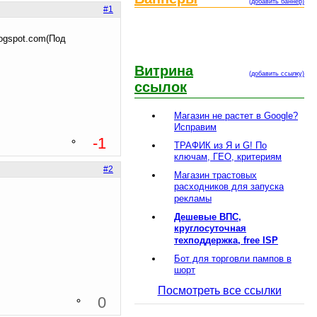
(добавить баннер)
#1
ogspot.com(Под
Витрина
(добавить ссылку)
ссылок
Магазин не растет в Google?
Исправим
-1
ТРАФИК из Я и G! По
ключам, ГЕО, критериям
#2
Магазин трастовых
расходников для запуска
рекламы
Дешевые ВПС,
круглосуточная
техподдержка, free ISP
Бот для торговли пампов в
шорт
Посмотреть все ссылки
0