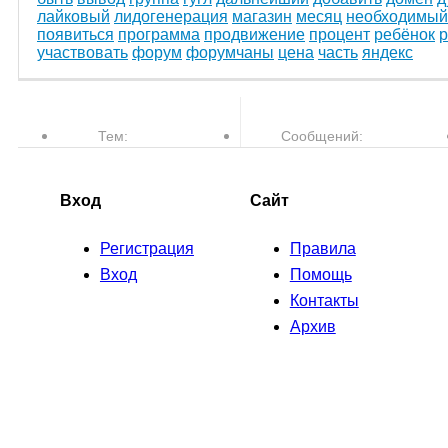
лайковый
лидогенерация
магазин
месяц
необходимый
появиться
программа
продвижение
процент
ребёнок
участвовать
форум
форумчаны
цена
часть
яндекс
Тем:
Сообщений:
77,610
763,505
Вход
Сайт
Регистрация
Правила
Вход
Помощь
Контакты
Архив