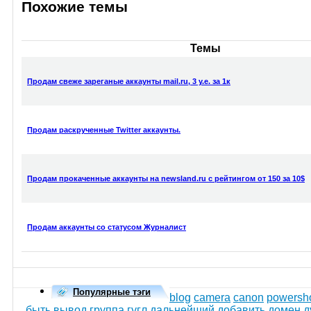
Похожие темы
Темы
Продам свеже зареганые аккаунты mail.ru, 3 у.е. за 1к
Продам раскрученные Twitter аккаунты.
Продам прокаченные аккаунты на newsland.ru с рейтингом от 150 за 10$
Продам аккаунты со статусом Журналист
Популярные тэги
blog
camera
canon
powersh
быть
вывод
группа
гугл
дальнейший
добавить
домен
д