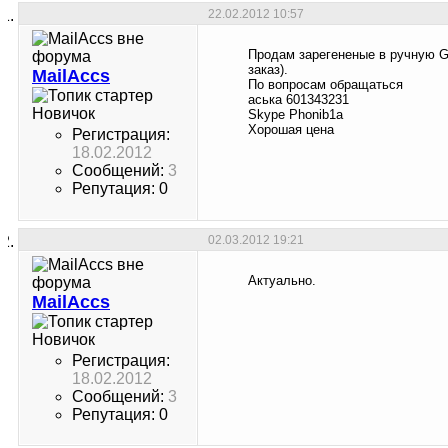
22.02.2012
10:57
Продам зарегененые в ручную G
заказ).
MailAccs
По вопросам обращаться
аська 601343231
Новичок
Skype Phonib1a
Хорошая цена
Регистрация:
18.02.2012
Сообщений:
3
Репутация: 0
02.03.2012
19:21
Актуально.
MailAccs
Новичок
Регистрация:
18.02.2012
Сообщений:
3
Репутация: 0