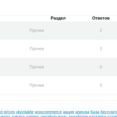
Раздел
Ответов
Прочее
2
Прочее
2
Прочее
0
Прочее
0
ot
prices
vkontakte
woocommerce
акция
аренда
база
бесплат
умать
завтра
запрос
зарабатывать
заработок
каталоги стат