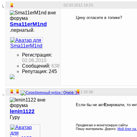
02.03.2012
19:23
Цену огласите в топике?
Sma11erM1nd
.пернатый.
Регистрация:
02.06.2010
Сообщений:
638
Репутация: 245
02.03.2012
20:38
Если бы не акт
Е
вировали, то и
lenin1122
Гуру
Продвигаю и монетизирую сайты
Пишу материалы. Дорого.
Мой блог на