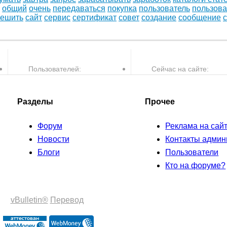
общий
очень
передаваться
покупка
пользователь
пользова
решить
сайт
сервис
сертификат
совет
создание
сообщение
Пользователей:
Сейчас на сайте:
30,082
0
пользователей и
Разделы
Прочее
Форум
Реклама на сай
Новости
Контакты админ
Блоги
Пользователи
Кто на форуме?
vBulletin®
Перевод