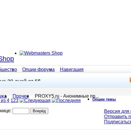
Shop
бщество
Опции форума
Навигация
на 30 дней от 5$
ажа
Прочее
PROXY5.ru - Анонимные пр...
Опции темы
 из 4
1
2
3
анице:
Версия для 
Отправить 
Подписатьс