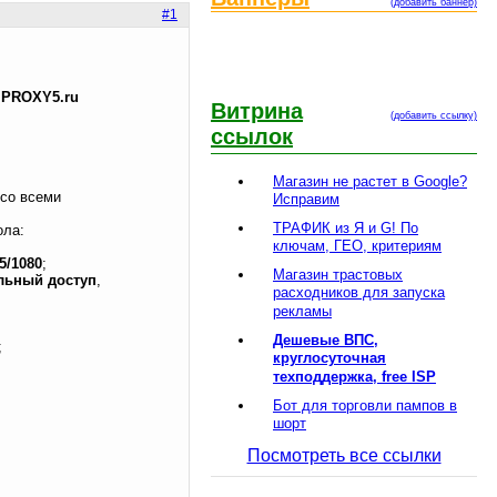
(добавить баннер)
#1
-
PROXY5.ru
Витрина
(добавить ссылку)
ссылок
Магазин не растет в Google?
 со всеми
Исправим
ТРАФИК из Я и G! По
ола:
ключам, ГЕО, критериям
5/1080
;
Магазин трастовых
льный доступ
,
расходников для запуска
рекламы
Дешевые ВПС,
;
круглосуточная
техподдержка, free ISP
Бот для торговли пампов в
шорт
Посмотреть все ссылки