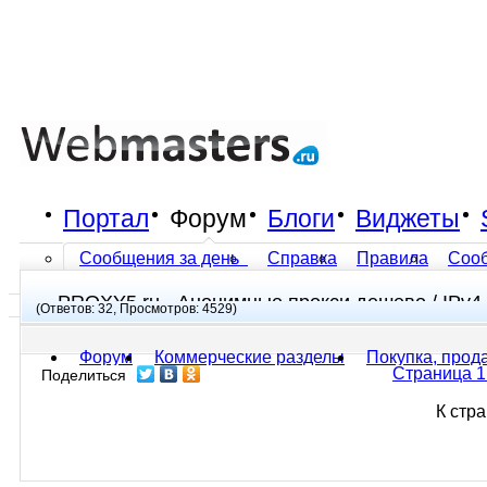
Портал
Форум
Блоги
Виджеты
Сообщения за день
Справка
Правила
Соо
PROXY5.ru - Анонимные прокси дешево / IPv4 
Все разделы прочитаны
(Ответов: 32, Просмотров: 4529)
Форум
Коммерческие разделы
Покупка, прод
Страница 1
Поделиться
К стр