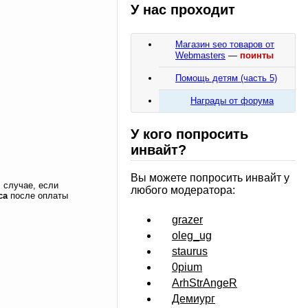
У нас проходит
Магазин seo товаров от
Webmasters
—
поинты
Помощь детям (часть 5)
Награды от форума
У кого попросить
инвайт?
Вы можете попросить инвайт у
 случае, если
любого модератора:
са
после оплаты
grazer
oleg_ug
staurus
0pium
ArhStrAngeR
Демиург