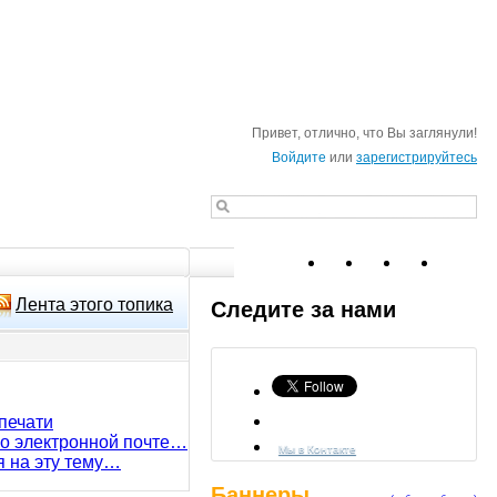
Привет, отлично, что Вы заглянули!
Войдите
или
зарегистрируйтесь
Лента этого топика
Следите за нами
печати
по электронной почте…
Мы в Контакте
я на эту тему…
Баннеры