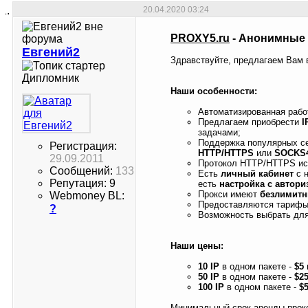
20.04.2020
03:24
PROXY5.ru
- Анонимные 
Евгений2
Здравствуйте, предлагаем Вам
Дипломник
Наши особенности:
Автоматизированная рабо
Предлагаем приобрести
I
задачами;
Поддержка популярных се
Регистрация:
HTTP/HTTPS
или
SOCKS
29.09.2011
Протокол HTTP/HTTPS ис
Сообщений:
133
Есть
личный кабинет
с 
Репутация: 9
есть
настройка с автори
Прокси имеют
безлимитн
Webmoney BL:
Предоставляются тарифы 
?
Возможность выбрать для
Наши цены:
10 IP
в одном пакете -
$5
50 IP
в одном пакете -
$2
100 IP
в одном пакете -
$
Минимальный срок аренды прокси