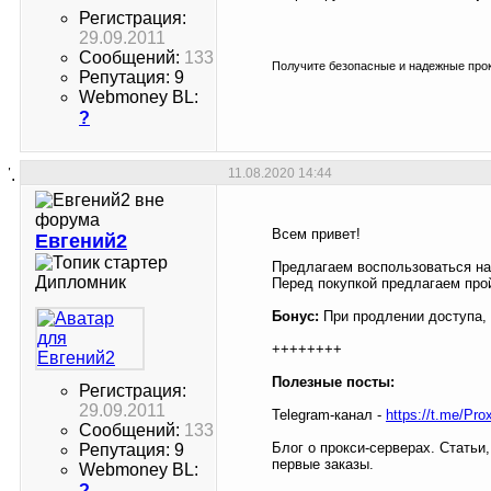
Регистрация:
29.09.2011
Сообщений:
133
Получите безопасные и надежные прок
Репутация: 9
Webmoney BL:
?
11.08.2020
14:44
Всем привет!
Евгений2
Предлагаем воспользоваться н
Дипломник
Перед покупкой предлагаем пр
Бонус:
При продлении доступа,
++++++++
Полезные посты:
Регистрация:
29.09.2011
Telegram-канал -
https://t.me/Pro
Сообщений:
133
Блог о прокси-серверах. Статьи
Репутация: 9
первые заказы.
Webmoney BL:
?