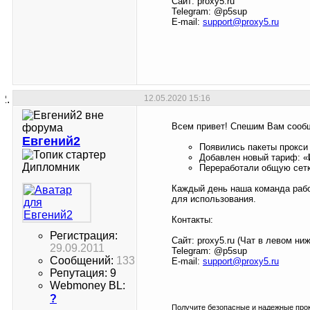
Сайт: proxy5.ru
Telegram: @p5sup
E-mail:
support@proxy5.ru
12.05.2020
15:16
Всем привет! Спешим Вам сообщ
Евгений2
Появились пакеты прокси 
Добавлен новый тариф: «
Дипломник
Переработали общую сетку
Каждый день наша команда рабо
для использования.
Контакты:
Регистрация:
Сайт: proxy5.ru (Чат в левом ни
29.09.2011
Telegram: @p5sup
Сообщений:
133
E-mail:
support@proxy5.ru
Репутация: 9
Webmoney BL:
?
Получите безопасные и надежные прок