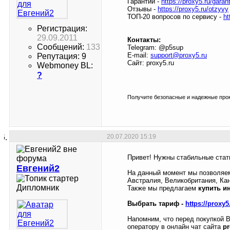
Гарантии -
https://proxy5.ru/garant
Отзывы -
https://proxy5.ru/otzyvy
ТОП-20 вопросов по сервису -
ht
Регистрация:
29.09.2011
Контакты:
Сообщений:
133
Telegram: @p5sup
E-mail:
support@proxy5.ru
Репутация: 9
Сайт: proxy5.ru
Webmoney BL:
?
Получите безопасные и надежные прок
20.07.2020
15:19
Привет! Нужны стабильные стат
Евгений2
На данный момент мы позволя
Австралия, Великобритания, Ка
Дипломник
Также мы предлагаем
купить и
Выбрать тариф -
https://proxy5
Напомним, что перед покупкой 
оператору в онлайн чат сайта
pr