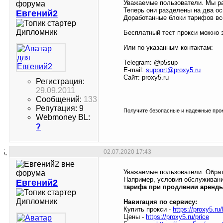
Уважаемые пользователи. Мы ра
Теперь они разделены на два ос
Евгений2
Доработанные блоки тарифов вс
Дипломник
Бесплатный тест прокси можно з
Или по указанным контактам:
Telegram: @p5sup
E-mail:
support@proxy5.ru
Сайт: proxy5.ru
Регистрация:
29.09.2011
Сообщений:
133
Репутация: 9
Получите безопасные и надежные прок
Webmoney BL:
?
02.07.2020
17:43
Уважаемые пользователи. Обрат
Например, условия обслуживани
Евгений2
тарифа при продлении аренды
Дипломник
Навигация по сервису:
Купить прокси -
https://proxy5.ru
Цены -
https://proxy5.ru/price