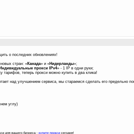
ить о последних обновлениях!
новых стран: «
Канада
» и «
Нидерланды
»;
Индивидуальные прокси IPv4
» - 1 IP в одни руки;
 тарифов, теперь прокси можно купить в два клика!
тает над улучшением сервиса, мы стараемся сделать его предельно по
жнем углу)
си для вашего бизнеса -
купите прокси
сегодня!