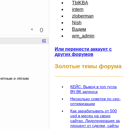
TbIKBA
intern
zloberman
Nish
0
Вадим
wm_admin
#2
Или перенести аккаунт с
других форумов
Золотые темы форума
нятным и лёгким
КЕЙС: Вывод в топ гугла
ВЧ ВК запроса
Несколько советов по сео-
оптимизации
Как зарабатывать от 500
usd в месяц на своих
сайтах. Лидогенерация за
процент от сделки, сайты