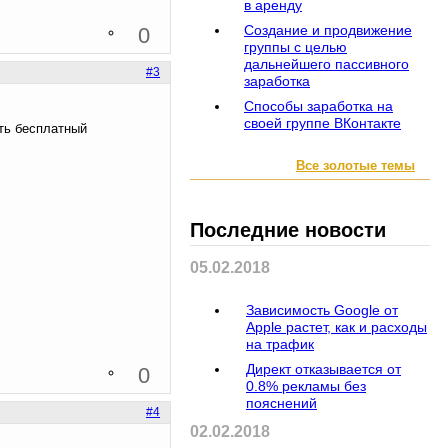
в аренду
Создание и продвижение
0
группы с целью
дальнейшего пассивного
#3
заработка
Способы заработка на
своей группе ВКонтакте
ть бесплатный
Все золотые темы
Последние новости
05.02.2018
Зависимость Google от
Apple растет, как и расходы
на трафик
Директ отказывается от
0
0.8% рекламы без
пояснений
#4
02.02.2018