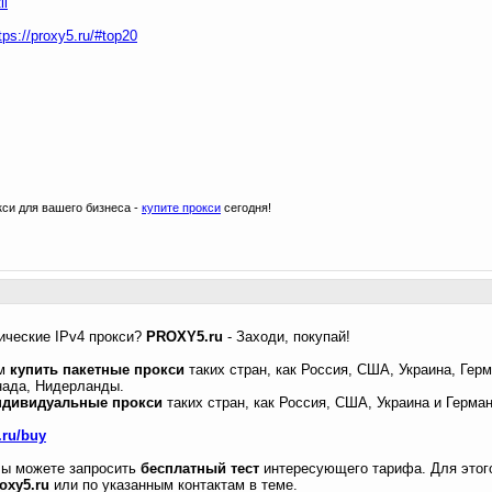
ii
tps://proxy5.ru/#top20
си для вашего бизнеса -
купите прокси
сегодня!
ические IPv4 прокси?
PROXY5.ru
- Заходи, покупай!
ем
купить пакетные прокси
таких стран, как Россия, США, Украина, Герм
нада, Нидерланды.
ндивидуальные прокси
таких стран, как Россия, США, Украина и Герман
.ru/buy
Вы можете запросить
бесплатный тест
интересующего тарифа. Для этог
oxy5.ru
или по указанным контактам в теме.