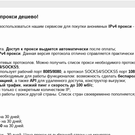
прокси дешево!
 воспользоваться нашим сервисом для покупки анонимных
IPv4 прокси
та.
Доступ к прокси выдается автоматически
после оплаты;
Pv4 прокси
. Данная версия протокола отлично справляется практически
тевых протоколов. Можно получить список прокси необходимого проток
4/SOCKS5
;
пользует рабочий порт
8085/8080
, а протокол SOCKS4/SOCKS5 порт
108
необходимым для работы функционалом: возможность сделать
беспаро
зацией
, а также
API
для удаленного доступа, конструктор выгрузки;
ый трафик
,
низкий пинг
и
скорость до 100 мб/с
;
только с конкретным количеством IP;
 работы прокси другой страны. Список стран своевременно пополняется
на 30 дней;
5
на 30 дней;
50
на 30 дней.
 - 30 дней. Цена прокси от выбранной страны не меняется.