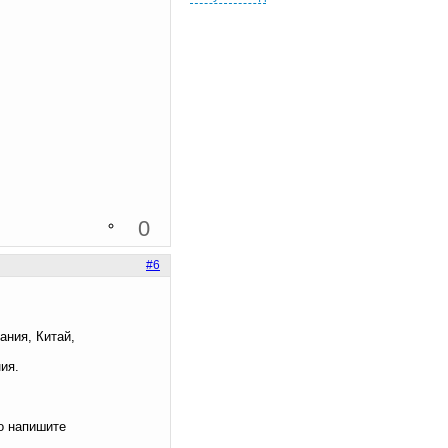
0
#6
ания, Китай,
ия.
о напишите