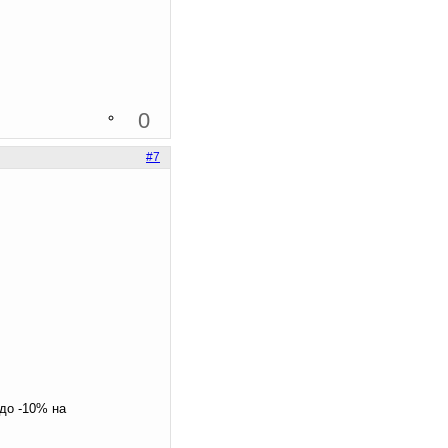
0
#7
 до -10% на