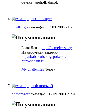
devaka, terehoff, dimok
Challenger
сказал(-а):
17.09.2009
21:26
БомжЛента
http://homelerss.org
Из небомжей выделю:
http://bablorub.blogspot.com/
http://shakin.ru
My challenges
(блог)
dr.morozoff
сказал(-а):
17.09.2009
21:31