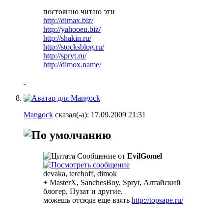
постоянно читаю эти
http://dimax.biz/
http://yahooeu.biz/
http://shakin.ru/
http://stocksblog.ru/
http://spryt.ru/
http://dimox.name/
Mangock
сказал(-а):
17.09.2009
21:31
Сообщение от
EvilGomel
devaka, terehoff, dimok
+ MasterX, SanchesBoy, Spryt, Алтайский
блогер, Пузат и другие.
можешь отсюда еще взять
http://topsape.ru/