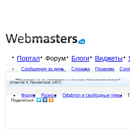
Портал
Форум
Блоги
Виджеты
Сообщения за день
Справка
Правила
Соо
Прикольные запросы нашим поисковикам:)
Все разделы прочитаны
(Ответов: 6, Просмотров: 1457)
Форум
Разное
Оффтоп и свободные темы
Поделиться