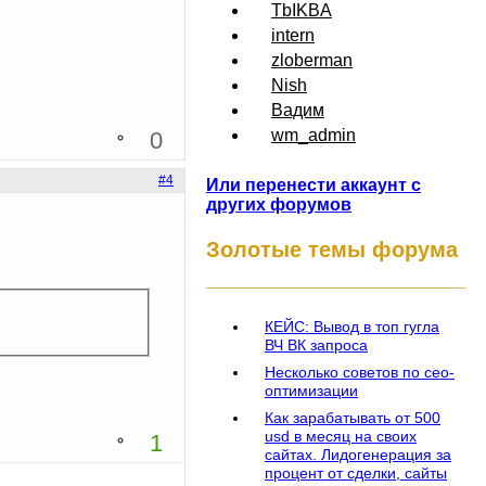
TbIKBA
intern
zloberman
Nish
Вадим
wm_admin
0
#4
Или перенести аккаунт с
других форумов
Золотые темы форума
КЕЙС: Вывод в топ гугла
ВЧ ВК запроса
Несколько советов по сео-
оптимизации
Как зарабатывать от 500
usd в месяц на своих
1
сайтах. Лидогенерация за
процент от сделки, сайты