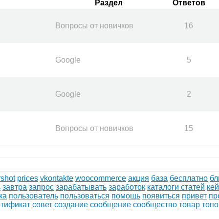
Раздел
Ответов
Вопросы от новичков
16
Google
5
Google
2
Вопросы от новичков
15
shot
prices
vkontakte
woocommerce
акция
база
бесплатно
бл
ь
завтра
запрос
зарабатывать
заработок
каталоги статей
кей
ка
пользователь
пользоваться
помощь
появиться
привет
пр
ртификат
совет
создание
сообщение
сообщество
товар
топ