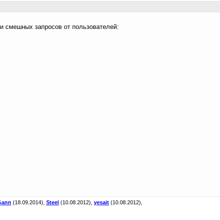
и смешных запросов от пользователей:
Gann
(18.09.2014),
Steel
(10.08.2012),
yesait
(10.08.2012),