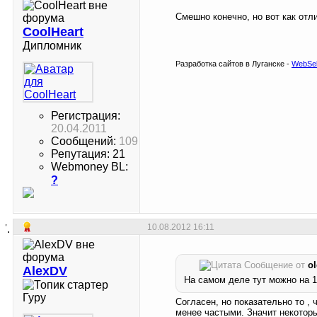
Смешно конечно, но вот как отлич
CoolHeart
Дипломник
Разработка сайтов в Луганске -
WebSel
Регистрация:
20.04.2011
Сообщений:
109
Репутация: 21
Webmoney BL:
?
10.08.2012
16:11
Сообщение от
o
AlexDV
На самом деле тут можно на 1
Гуру
Согласен, но показательно то ,
менее частыми. Значит некотор