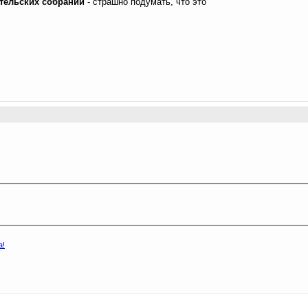
ельских собраний
- страшно подумать, что это
а!