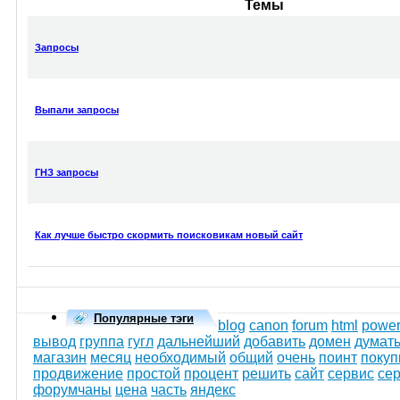
Темы
Запросы
Выпали запросы
ГНЗ запросы
Как лучше быстро скормить поисковикам новый сайт
Популярные тэги
blog
canon
forum
html
power
вывод
группа
гугл
дальнейший
добавить
домен
думат
магазин
месяц
необходимый
общий
очень
поинт
покуп
продвижение
простой
процент
решить
сайт
сервис
се
форумчаны
цена
часть
яндекс