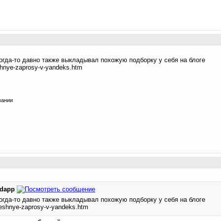
Когда-то давно также выкладывал похожую подборку у себя на блоге
eshnye-zaprosy-v-yandeks.htm
мании
edapp
огда-то давно также выкладывал похожую подборку у себя на блоге
smeshnye-zaprosy-v-yandeks.htm