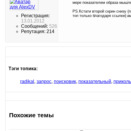
мере показателем образа мышле
PS.Кстати второй скрин снизу (
Регистрация:
топ только благодаря ссылке(-ам
13.01.2012
Сообщений:
526
Репутация: 214
Тэги топика:
radikal
,
запрос
,
поисковик
,
показательный
,
прикол
Похожие темы