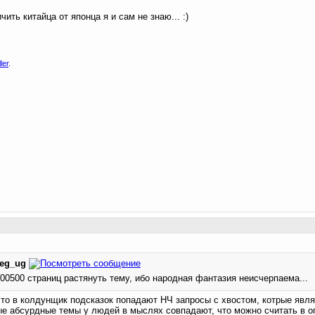
ить китайца от японца я и сам не знаю... :)
ler
.
leg_ug
00500 страниц растянуть тему, ибо народная фантазия неисчерпаема...
 что в колдунщик подсказок попадают НЧ запросы с хвостом, котрые явл
ые абсурдные темы у людей в мыслях совпадают, что можно считать в 