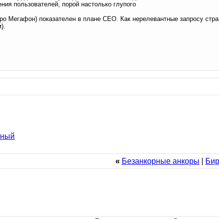
ния пользователей, порой настолько глупого
про Мегафон) показателен в плане СЕО. Как нерелевантные запросу стр
).
ьный
«
Безанкорные анкоры
|
Бир