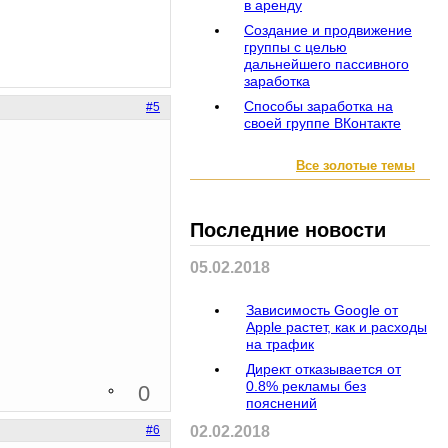
в аренду
Создание и продвижение
группы с целью
дальнейшего пассивного
заработка
Способы заработка на
#5
своей группе ВКонтакте
Все золотые темы
Последние новости
05.02.2018
Зависимость Google от
Apple растет, как и расходы
на трафик
Директ отказывается от
0.8% рекламы без
0
пояснений
02.02.2018
#6