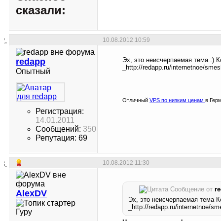
сказали:
10.08.2012
10:59
Эх, это неисчерпаемая тема :) 
redapp
_http://redapp.ru/internetnoe/sm
Опытный
Отличный
VPS по низким ценам
в Гер
Регистрация:
14.01.2011
Сообщений:
350
Репутация: 69
10.08.2012
11:30
Сообщение от
r
AlexDV
Эх, это неисчерпаемая тема К
_http://redapp.ru/internetnoe/
Гуру