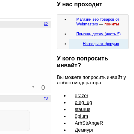
У нас проходит
Магазин seo товаров от
Webmasters
—
поинты
#2
Помощь детям (часть 5)
Награды от форума
У кого попросить
инвайт?
Вы можете попросить инвайт у
любого модератора:
0
grazer
#3
oleg_ug
staurus
0pium
ArhStrAngeR
Демиург