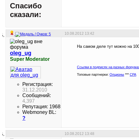
Спасибо
сказали:
10.08.2012
13:42
На самом деле тут можно на 100
oleg_ug
Super Moderator
Ссылки в подписях на разных форума
Топовые партнерки:
Опционы
***
СРА
Регистрация:
31.12.2010
Сообщений:
4,397
Репутация: 1968
Webmoney BL:
?
10.08.2012
13:48