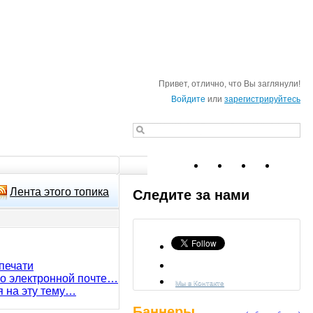
Привет, отлично, что Вы заглянули!
Войдите
или
зарегистрируйтесь
Лента этого топика
Следите за нами
печати
по электронной почте…
Мы в Контакте
я на эту тему…
Баннеры