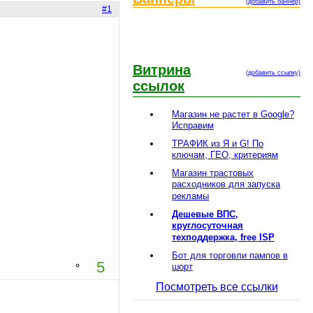
(добавить баннер)
#1
Витрина
(добавить ссылку)
ссылок
Магазин не растет в Google?
Исправим
ТРАФИК из Я и G! По
ключам, ГЕО, критериям
Магазин трастовых
расходников для запуска
рекламы
Дешевые ВПС,
круглосуточная
техподдержка, free ISP
Бот для торговли пампов в
5
шорт
Посмотреть все ссылки