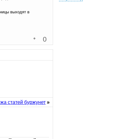
аницы выходят в
0
жа статей буржунет
»