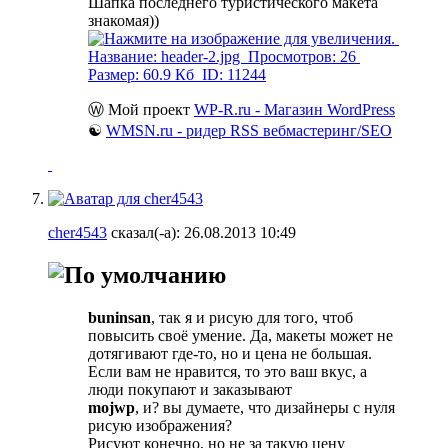
Шапка последнего туристического макета
знакомая))
Ⓦ Мой проект
WP-R.ru - Магазин WordPress
☯
WMSN.ru - ридер RSS вебмастеринг/SEO
cher4543
сказал(-а):
26.08.2013
10:49
buninsan
, так я и рисую для того, чтоб
повысить своё умение. Да, макеты может не
дотягивают где-то, но и цена не большая.
Если вам не нравится, то это ваш вкус, а
люди покупают и заказывают
mojwp
, и? вы думаете, что дизайнеры с нуля
рисую изображения?
Рисуют конечно, но не за такую цену