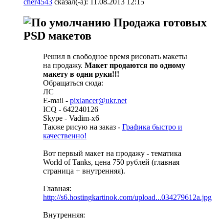
cher4543
сказал(-а):
11.08.2013
12:15
Продажа готовых
PSD макетов
Решил в свободное время рисовать макеты
на продажу.
Макет продаются по одному
макету в одни руки!!!
Обращаться сюда:
ЛС
E-mail -
pixlancer@ukr.net
ICQ - 642240126
Skype - Vadim-x6
Также рисую на заказ -
Графика быстро и
качественно!
Вот первый макет на продажу - тематика
World of Tanks, цена 750 рублей (главная
страница + внутренняя).
Главная:
http://s6.hostingkartinok.com/upload...034279612a.jpg
Внутренняя: