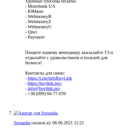
Удобные способы оплаты:
- Monobank UA
- ЮМани
- WebmoneyR
- WebmoneyZ
- WebmoneyU
- Qiwi
- Рayoneer
Пишите нашему менеджеру, высылайте ТЗ и
отдыхайте с удовольствием и пользой для
бизнеса!
Контакты для связи:
-
https://t.me/infoBuyLink
-
https://buylink.pro/
-
info@buylink.pro
- +38 (099) 60-77-059
Seosasha
сказал(-а):
08.06.2021
11:21