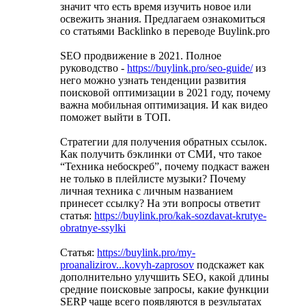
значит что есть время изучить новое или
освежить знания. Предлагаем ознакомиться
со статьями Backlinko в переводе Buylink.pro
SEO продвижение в 2021. Полное
руководство -
https://buylink.pro/seo-guide/
из
него можно узнать тенденции развития
поисковой оптимизации в 2021 году, почему
важна мобильная оптимизация. И как видео
поможет выйти в ТОП.
Стратегии для получения обратных ссылок.
Как получить бэклинки от СМИ, что такое
“Техника небоскреб”, почему подкаст важен
не только в плейлисте музыки? Почему
личная техника с личным названием
принесет ссылку? На эти вопросы ответит
статья:
https://buylink.pro/kak-sozdavat-krutye-
obratnye-ssylki
Статья:
https://buylink.pro/my-
proanalizirov...kovyh-zaprosov
подскажет как
дополнительно улучшить SEО, какой длины
средние поисковые запросы, какие функции
SERP чаще всего появляются в результатах