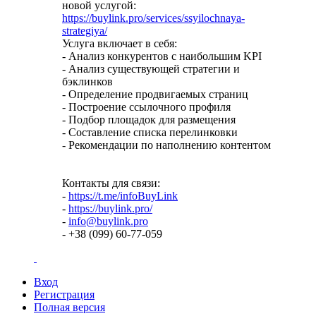
новой услугой:
https://buylink.pro/services/ssyilochnaya-
strategiya/
Услуга включает в себя:
- Анализ конкурентов с наибольшим KPI
- Анализ существующей стратегии и
бэклинков
- Определение продвигаемых страниц
- Построение ссылочного профиля
- Подбор площадок для размещения
- Составление списка перелинковки
- Рекомендации по наполнению контентом
Контакты для связи:
-
https://t.me/infoBuyLink
-
https://buylink.pro/
-
info@buylink.pro
- +38 (099) 60-77-059
Вход
Регистрация
Полная версия