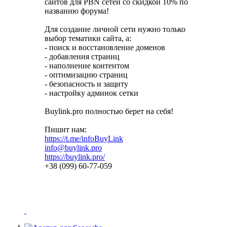
сайтов для PBN сетей со скидкой 10% по
названию форума!
Для создание личной сети нужно только
выбор тематики сайта, а:
- поиск и восстановление доменов
- добавления страниц
- наполнение контентом
- оптимизацию страниц
- безопасность и защиту
- настройку админок сетки
Buylink.pro полностью берет на себя!
Пишит нам:
https://t.me/infoBuyLink
info@buylink.pro
https://buylink.pro/
+38 (099) 60-77-059