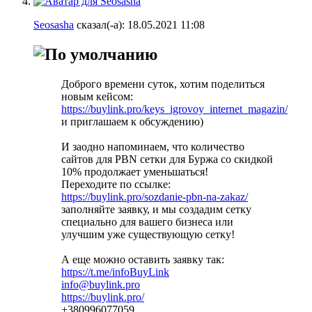
Seosasha
сказал(-а):
18.05.2021
11:08
Доброго времени суток, хотим поделиться
новым кейсом:
https://buylink.pro/keys_igrovoy_internet_magazin/
и приглашаем к обсуждению)
И заодно напоминаем, что количество
сайтов для PBN сетки для Буржа со скидкой
10% продолжает уменьшаться!
Переходите по ссылке:
https://buylink.pro/sozdanie-pbn-na-zakaz/
заполняйте заявку, и мы создадим сетку
специально для вашего бизнеса или
улучшим уже существующую сетку!
А еще можно оставить заявку так:
https://t.me/infoBuyLink
info@buylink.pro
https://buylink.pro/
+380996077059