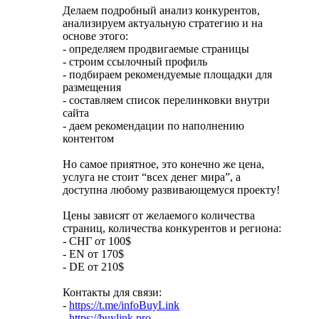
Делаем подробный анализ конкурентов,
анализируем актуальную стратегию и на
основе этого:
- определяем продвигаемые страницы
- строим ссылочный профиль
- подбираем рекомендуемые площадки для
размещения
- составляем список перелинковки внутри
сайта
- даем рекомендации по наполнению
контентом
Но самое приятное, это конечно же цена,
услуга не стоит “всех денег мира”, а
доступна любому развивающемуся проекту!
Цены зависят от желаемого количества
страниц, количества конкурентов и региона:
- СНГ от 100$
- EN от 170$
- DE от 210$
Контакты для связи:
-
https://t.me/infoBuyLink
-
https://buylink.pro