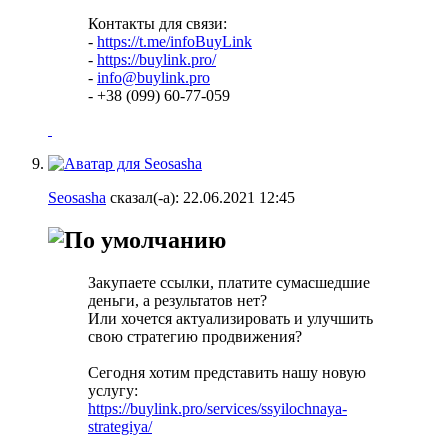
Контакты для связи:
-
https://t.me/infoBuyLink
-
https://buylink.pro/
-
info@buylink.pro
- +38 (099) 60-77-059
Seosasha
сказал(-а):
22.06.2021
12:45
Закупаете ссылки, платите сумасшедшие
деньги, а результатов нет?
Или хочется актуализировать и улучшить
свою стратегию продвижения?
Сегодня хотим представить нашу новую
услугу:
https://buylink.pro/services/ssyilochnaya-
strategiya/