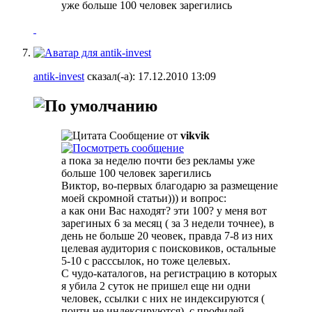
уже больше 100 человек зарегились
antik-invest
сказал(-а):
17.12.2010
13:09
Сообщение от
vikvik
а пока за неделю почти без рекламы уже
больше 100 человек зарегились
Виктор, во-первых благодарю за размещение
моей скромной статьи))) и вопрос:
а как они Вас находят? эти 100? у меня вот
зарегиных 6 за месяц ( за 3 недели точнее), в
день не больше 20 чеовек, правда 7-8 из них
целевая аудитория с поисковиков, остальные
5-10 с расссылок, но тоже целевых.
С чудо-каталогов, на регистрацию в которых
я убила 2 суток не пришел еще ни одни
человек, ссылки с них не индексируются (
почти не индексируются), с профилей