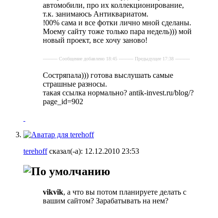
автомобили, про их коллекционирование,
т.к. занимаюсь Антиквариатом.
!00% сама и все фотки лично мной сделаны.
Моему сайту тоже только пара недель))) мой
новый проект, все хочу заново!
---------- Сообщение добавлено 18:45 ---------- Предыдущее 17:38 ----------
Состряпала))) готова выслушать самые
страшные разносы.
такая ссылка нормально? antik-invest.ru/blog/?
page_id=902
terehoff
сказал(-а):
12.12.2010
23:53
vikvik
, а что вы потом планируете делать с
вашим сайтом? Зарабатывать на нем?