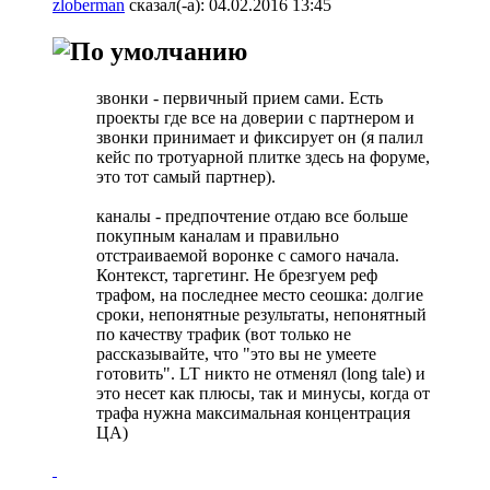
zloberman
сказал(-а):
04.02.2016
13:45
звонки - первичный прием сами. Есть
проекты где все на доверии с партнером и
звонки принимает и фиксирует он (я палил
кейс по тротуарной плитке здесь на форуме,
это тот самый партнер).
каналы - предпочтение отдаю все больше
покупным каналам и правильно
отстраиваемой воронке с самого начала.
Контекст, таргетинг. Не брезгуем реф
трафом, на последнее место сеошка: долгие
сроки, непонятные результаты, непонятный
по качеству трафик (вот только не
рассказывайте, что "это вы не умеете
готовить". LT никто не отменял (long tale) и
это несет как плюсы, так и минусы, когда от
трафа нужна максимальная концентрация
ЦА)