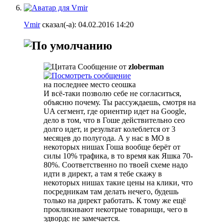
Vmir
сказал(-а):
04.02.2016
14:20
Сообщение от
zloberman
на последнее место сеошка
И всё-таки позволю себе не согласиться,
объясню почему. Ты рассуждаешь, смотря на
UA сегмент, где ориентир идет на Google,
дело в том, что в Гоше действительно сео
долго идет, и результат колеблется от 3
месяцев до полугода. А у нас в МО в
некоторых нишах Гоша вообще берёт от
силы 10% трафика, в то время как Яшка 70-
80%. Соответственно по твоей схеме надо
идти в директ, а там я тебе скажу в
некоторых нишах такие цены на клики, что
посредникам там делать нечего, будешь
только на директ работать. К тому же ещё
прокликивают некотрые товарищи, чего в
эдвордс не замечается.