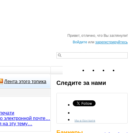
Привет, отлично, что Вы заглянули!
Войдите
или
зарегистрируйтесь
Лента этого топика
Следите за нами
печати
по электронной почте…
Мы в Контакте
я на эту тему…
Баннеры