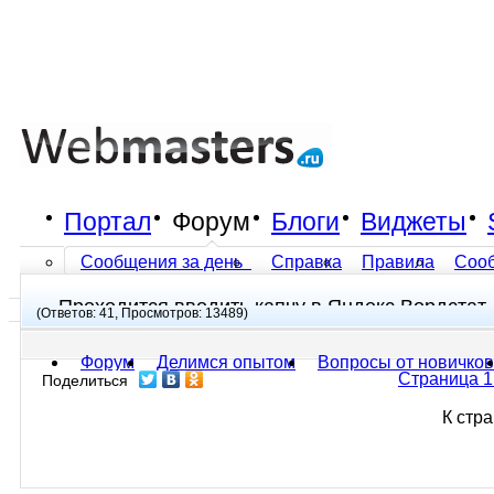
Портал
Форум
Блоги
Виджеты
Сообщения за день
Справка
Правила
Соо
Проходится вводить капчу в Яндекс.Вордстат
Все разделы прочитаны
(Ответов: 41, Просмотров: 13489)
Форум
Делимся опытом
Вопросы от новичков
Страница 1
Поделиться
К стр