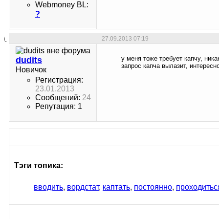
Webmoney BL:
?
27.09.2013
07:19
у меня тоже требует капчу, ника
dudits
запрос капча вылазит, интересно
Новичок
Регистрация:
23.01.2013
Сообщений:
24
Репутация: 1
Тэги топика:
вводить
,
вордстат
,
каптать
,
постоянно
,
проходитьс