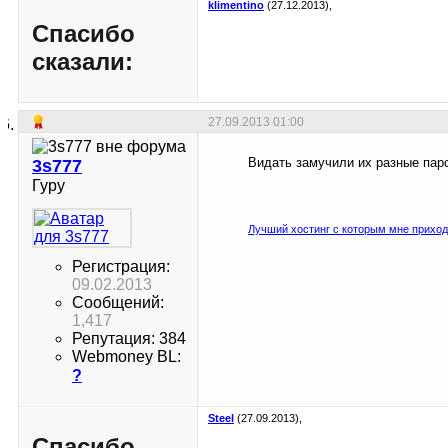
klimentino
(27.12.2013),
Спасибо
сказали:
27.09.2013
01:00
Видать замучили их разные парс
3s777
Гуру
Лучший хостинг с которым мне приход
Регистрация:
09.02.2013
Сообщений:
1,417
Репутация: 384
Webmoney BL:
?
Steel
(27.09.2013),
Спасибо