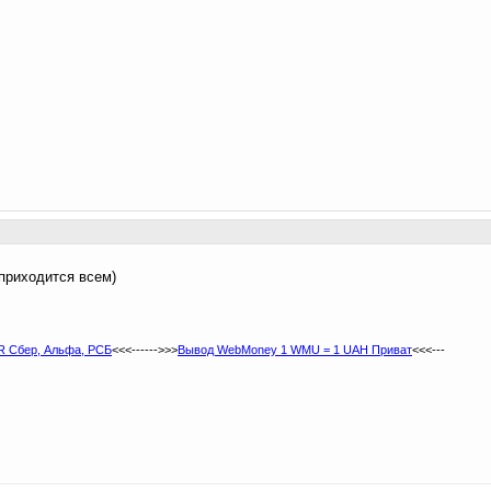
приходится всем)
 Сбер, Альфа, РСБ
<<<------>>>
Вывод WebMoney 1 WMU = 1 UAH Приват
<<<---