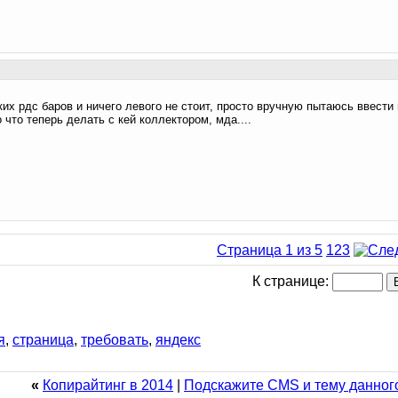
ких рдс баров и ничего левого не стоит, просто вручную пытаюсь ввести
 что теперь делать с кей коллектором, мда....
Страница 1 из 5
1
2
3
К странице:
я
,
страница
,
требовать
,
яндекс
«
Копирайтинг в 2014
|
Подскажите CMS и тему данного