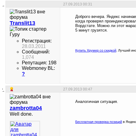
27.09.2013
00:31
Доброго вечера. Яндекс начина
когда проверял проиндексировал
Translit13
Вордстате. Можно ли этот мараз
5 минут грузятся.
Гуру
Регистрация:
28.03.2011
Купить Хрумер со скидкой
. Лучший ин
Сообщений:
1,074
Репутация: 198
Webmoney BL:
?
27.09.2013
00:47
Аналогичная ситуация.
zambrotta04
Well done.
Бесплатная проверка позиций
в Яндекс