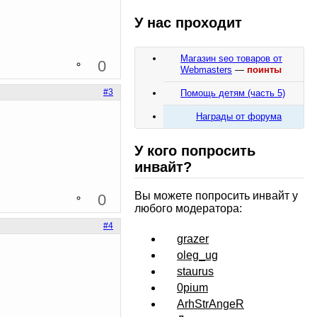
У нас проходит
Магазин seo товаров от
0
Webmasters
—
поинты
#3
Помощь детям (часть 5)
Награды от форума
У кого попросить
инвайт?
Вы можете попросить инвайт у
0
любого модератора:
#4
grazer
oleg_ug
staurus
0pium
ArhStrAngeR