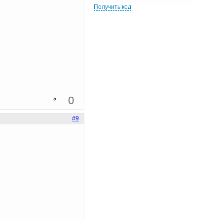
Получить код
0
#9