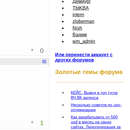
Демиург
TbIKBA
intern
zloberman
Nish
Вадим
wm_admin
0
Или перенести аккаунт с
других форумов
#5
Золотые темы форума
КЕЙС: Вывод в топ гугла
ВЧ ВК запроса
Несколько советов по сео-
оптимизации
Как зарабатывать от 500
1
usd в месяц на своих
сайтах. Лидогенерация за