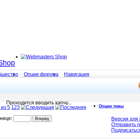
Shop
бщество
Опции форума
Навигация
Проходится вводить капчу...
Опции темы
 из 5
1
2
3
анице:
Версия для 
Отправить 
Подписатьс