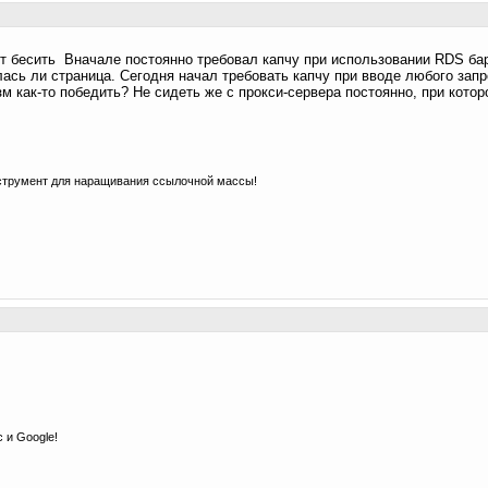
ет бесить
Вначале постоянно требовал капчу при использовании RDS ба
ась ли страница. Сегодня начал требовать капчу при вводе любого запр
м как-то победить? Не сидеть же с прокси-сервера постоянно, при кото
струмент для наращивания ссылочной массы!
 и Google!