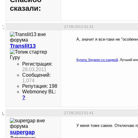
сказали:
27.09.2013
01:31
А, значит я все-таки не "особен
Translit13
Гуру
Купить Хрумер со скидкой
. Лучший ин
Регистрация:
28.03.2011
Сообщений:
1,074
Репутация: 198
Webmoney BL:
?
27.09.2013
01:41
У меня тоже самое. Отключаю rd
supergap