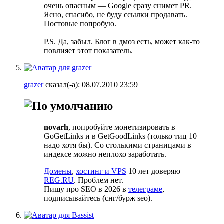
очень опасным — Google сразу снимет PR.
Ясно, спасибо, не буду ссылки продавать.
Постовые попробую.
P.S. Да, забыл. Блог в дмоз есть, может как-то
повлияет этот показатель.
grazer
сказал(-а):
08.07.2010
23:59
novarh
, попробуйте монетизировать в
GoGetLinks и в GetGoodLinks (только тиц 10
надо хотя бы). Со столькими страницами в
индексе можно неплохо заработать.
Домены
,
хостинг и VPS
10 лет доверяю
REG.RU
. Проблем нет.
Пишу про SEO в 2026 в
телеграме
,
подписывайтесь (cнг/бурж seo).