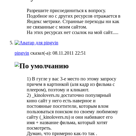
Разрешите присоединиться к вопросу.
Подобное но с других ресурсов отражается в
Яндекс метрике. Странные переходы ни как
не связанные с моим сайтом.
На этих ресурсах нет ссылок на мой сайт.....
pingvin
сказал(-а):
08.11.2011
22:51
1) В гугле у вас 3-е место по этому запросу
причем в картинкой (аля кадр из фильма с
плеером), поэтому и кликают.
2) _kinolovers.ru достаточно популярный
кино сайт у него есть наверное и
постоянные посетители, которым влом
пользоваться поиском по своему любимому
сайту (_kinolovers.ru) и они набивают его
имя + название фильма, который хотят
посмотреть.
Думаю, что примерно как-то так .