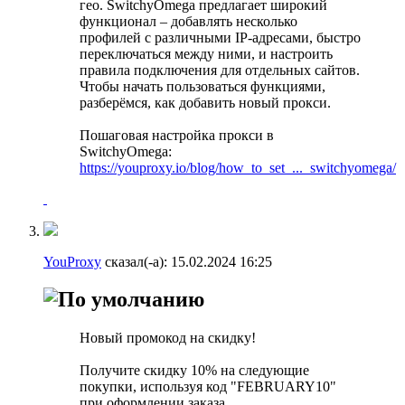
гео. SwitchyOmega предлагает широкий
функционал – добавлять несколько
профилей с различными IP-адресами, быстро
переключаться между ними, и настроить
правила подключения для отдельных сайтов.
Чтобы начать пользоваться функциями,
разберёмся, как добавить новый прокси.
Пошаговая настройка прокси в
SwitchyOmega:
https://youproxy.io/blog/how_to_set_..._switchyomega/
YouProxy
сказал(-а):
15.02.2024
16:25
Новый промокод на скидку!
Получите скидку 10% на следующие
покупки, используя код "FEBRUARY10"
при оформлении заказа.