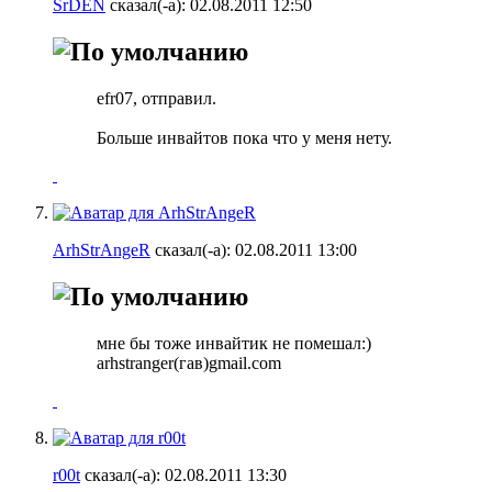
SrDEN
сказал(-а):
02.08.2011
12:50
efr07, отправил.
Больше инвайтов пока что у меня нету.
ArhStrAngeR
сказал(-а):
02.08.2011
13:00
мне бы тоже инвайтик не помешал:)
arhstranger(гав)gmail.com
r00t
сказал(-а):
02.08.2011
13:30