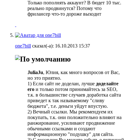
Только пополнять аккаунт? В бюдет 10 тыс.
реально продвинутся? Потому что
фрилансер что-то дороже выходит
one7bill
сказал(-а):
16.10.2013
15:37
JuliaJu
, Юлия, как много вопросов от Вас,
но это приятно.
1) Если сайт не доделан, лучше
доделайте
его
и только потом принимайтесь за SEO,
т.к. в большинстве случаев доработка сайта
приведет к так называемому "сливу
бюджета", т.е. деньги уйдут впустую.
2) Вечный ссылки. Мы рекомендуем их
покупать, т.к. они положительно влияют на
ранжирование, усиливают продвижение
обычными ссылками и создают
информационную "подушку" для сайта.
3) С визардом Вы можете забыть о рутинной