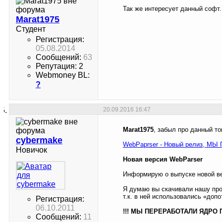
Так же интересует данный софт
Marat1975
Студент
Регистрация:
05.08.2014
Сообщений:
63
Репутация: 2
Webmoney BL:
?
20.09.2016
16:47
Marat1975
, забыл про данный то
cybermake
WebPaprser - Новый релиз,
Новичок
Новая версия WebParser
Информирую о выпуске новой ве
Я думаю вы скачивали нашу про
т.к. в ней использовались «доп
Регистрация:
06.10.2011
!!! МЫ ПЕРЕРАБОТАЛИ ЯДРО 
Сообщений:
11