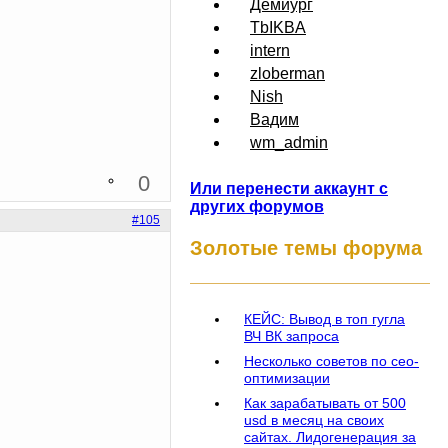
Демиург
TbIKBA
intern
zloberman
Nish
Вадим
wm_admin
0
Или перенести аккаунт с
других форумов
#105
Золотые темы форума
КЕЙС: Вывод в топ гугла
ВЧ ВК запроса
Несколько советов по сео-
оптимизации
Как зарабатывать от 500
usd в месяц на своих
сайтах. Лидогенерация за