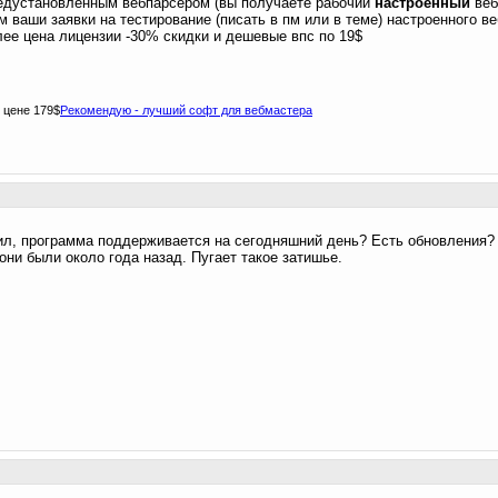
едустановленным вебпарсером (вы получаете рабочий
настроенный
веб
 ваши заявки на тестирование (писать в пм или в теме) настроенного в
лее цена лицензии -30% скидки и дешевые впс по 19$
о цене 179$
Рекомендую - лучший софт для вебмастера
ил, программа поддерживается на сегодняшний день? Есть обновления?
они были около года назад. Пугает такое затишье.