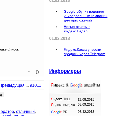
02.02.2018
Google обучит ведению
универсальных кампаний
для приложений
Новые отчеты в
Яндекс.Радар
01.02.2018
дке Список
Яндекс.Касса упростит
продажи через Telegram
Информеры
0
...
9
10
11
13.08.2015
08.09.2015
ператор
,
отличный
,
06.12.2013