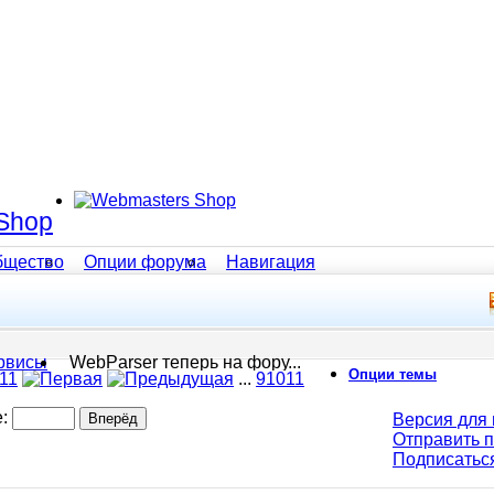
Shop
бщество
Опции форума
Навигация
ервисы
WebParser теперь на фору...
Опции темы
 11
...
9
10
11
е:
Версия для 
Отправить 
Подписатьс