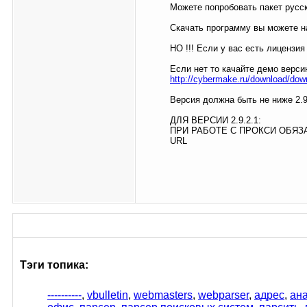
Можете попробовать пакет русс
Скачать программу вы можете н
НО !!! Если у вас есть лицензи
Если нет то качайте демо верси
http://cybermake.ru/download/do
Версия должна быть не ниже 2.9
ДЛЯ ВЕРСИИ 2.9.2.1:
ПРИ РАБОТЕ С ПРОКСИ ОБЯЗА
URL
Тэги топика:
----------
,
vbulletin
,
webmasters
,
webparser
,
адрес
,
ан