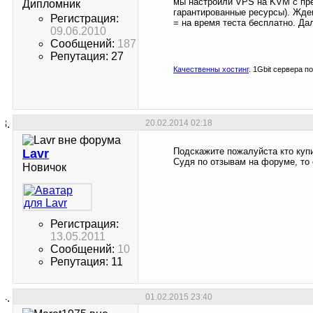
мы настроили VPS на KVM с пр
Дипломник
гарантированные ресурсы). Ждем
Регистрация:
= на время теста бесплатно. Да
09.06.2010
Сообщений:
187
Репутация: 27
Качественны хостинг
. 1Gbit сервера п
20.02.2014
02:18
Подскажите пожалуйста кто куп
Lavr
Судя по отзывам на форуме, то 
Новичок
Регистрация:
13.05.2011
Сообщений:
10
Репутация: 11
01.02.2015
23:40