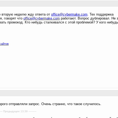
е вторую неделю жду ответа от
office@cybermake.com
. Тех поддержка
я, говорят что
office@cybermake.com
работают. Вопрос дублировал. Не з
ать промокод. Кто нибудь сталкивался с этой проблемой? У кого нибудь
сайтов
рого отправляли запрос. Очень странно, что такое случилось.
--- Предыдущее 13:39 ----------