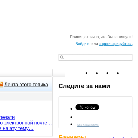
Привет, отлично, что Вы заглянули!
Войдите
или
зарегистрируйтесь
Лента этого топика
Следите за нами
печати
по электронной почте…
Мы в Контакте
я на эту тему…
Баннеры