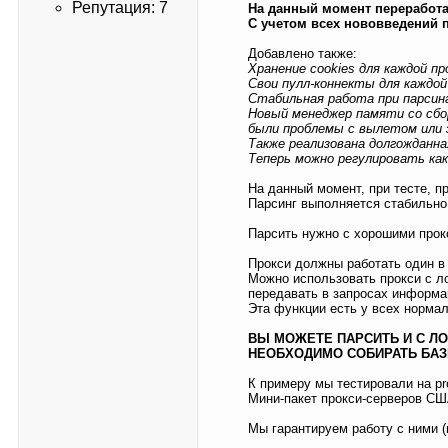
Репутация: 7
На данный момент переработан
С учетом всех нововведений 
Добавлено также:
Хранение cookies для каждой пр
Свои пулл-коннекты для каждой
Стабильная работа при парсинге
Новый менеджер памяти со сбор
были проблемы с вылетом или 
Также реализована долгожданная
Теперь можно регулировать как
На данный момент, при тесте, п
Парсинг выполняется стабильно
Парсить нужно с хорошими прок
Прокси должны работать один в
Можно использовать прокси с ло
передавать в запросах информа
Эта функции есть у всех норма
ВЫ МОЖЕТЕ ПАРСИТЬ И С ЛО
НЕОБХОДИМО СОБИРАТЬ БАЗ
К примеру мы тестировали на pro
Мини-пакет прокси-серверов США
Мы гарантируем работу с ними (