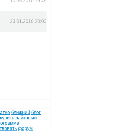
10.05.2010 15:49
23.01.2010 20:03
атно
ближний
блог
купить
лайковый
рограмма
твовать
форум