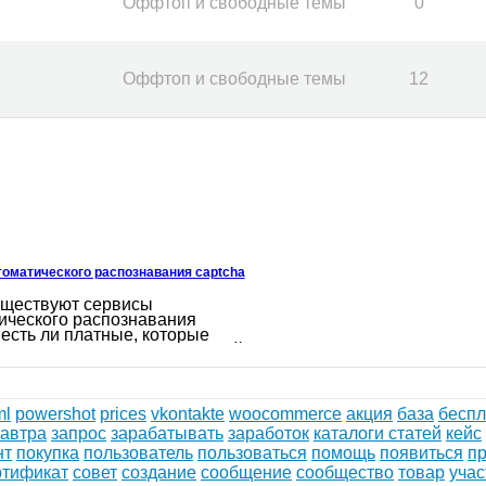
Оффтоп и свободные темы
0
Оффтоп и свободные темы
12
томатического распознавания captcha
уществуют сервисы
ического распознавания
 есть ли платные, которые
авляют больше возможностей.
ml
powershot
prices
vkontakte
woocommerce
акция
база
беспл
завтра
запрос
зарабатывать
заработок
каталоги статей
кейс
нт
покупка
пользователь
пользоваться
помощь
появиться
п
ртификат
совет
создание
сообщение
сообщество
товар
учас