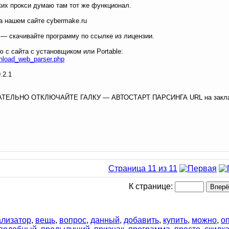
ких прокси думаю там тот же функционал.
а нашем сайте cybermake.ru
я — скачивайте программу по ссылке из лицензии.
ю с сайта с установщиком или Portable:
wnload_web_parser.php
.2.1
ТЕЛЬНО ОТКЛЮЧАЙТЕ ГАЛКУ — АВТОСТАРТ ПАРСИНГА URL на закла
Страница 11 из 11
К странице:
ализатор
,
вещь
,
вопрос
,
данный
,
добавить
,
купить
,
можно
,
о