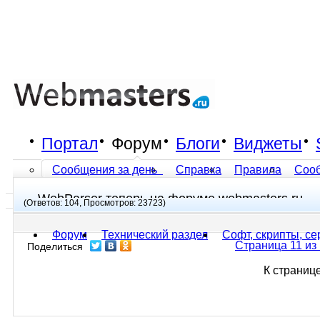
Портал
Форум
Блоги
Виджеты
Сообщения за день
Справка
Правила
Соо
WebParser теперь на форуме webmasters.ru
Все разделы прочитаны
(Ответов: 104, Просмотров: 23723)
Форум
Технический раздел
Софт, скрипты, с
Страница 11 из
Поделиться
К страниц