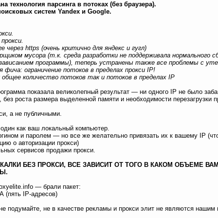
а технология парсинга в потоках (без браузера).
поисковых систем Yandex и Google.
окси.
 прокси.
 через https (очень критично для яндекс и гугл)
щиком мусора (т.к. среда разработки не поддерживала нормального с
зависанием программы), теперь устранены также все проблемы с уте
 фича: ограничение потоков в пределах прокси IP!
 общее количество потоков так и потоков в пределах IP
рограмма показала великолепный результат — ни одного IP не было заба
, без роста размера выделенной памяти и необходимости перезагрузки 
си, а не публичными.
 один как ваш локальный компьютер.
гином и паролем — но все же желательно привязать их к вашему IP (чт
цию о авторизации прокси)
льных сервисов продажи прокси.
КАЛКИ БЕЗ ПРОКСИ, ВСЕ ЗАВИСИТ ОТ ТОГО В КАКОМ ОБЪЕМЕ ВА
Ы.
xyelite.info — брали пакет:
 (пять IP-адресов)
не подумайте, не в качестве рекламы и прокси элит не являются нашим 