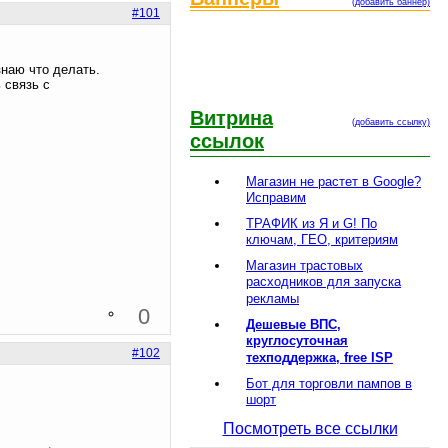
(добавить баннер)
#101
наю что делать.
 связь с
Витрина
(добавить ссылку)
ссылок
Магазин не растет в Google?
Исправим
ТРАФИК из Я и G! По
ключам, ГЕО, критериям
Магазин трастовых
расходников для запуска
рекламы
0
Дешевые ВПС,
круглосуточная
#102
техподдержка, free ISP
Бот для торговли пампов в
шорт
Посмотреть все ссылки