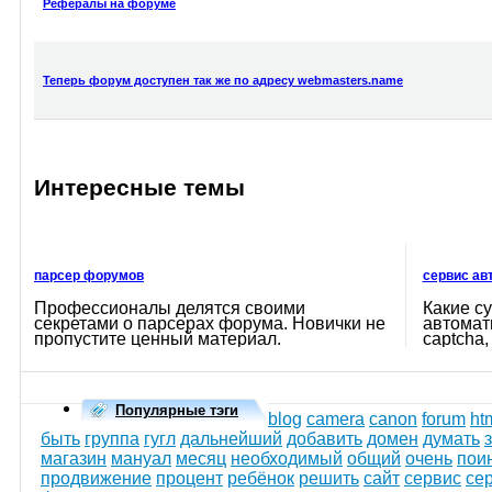
Рефералы на форуме
Теперь форум доступен так же по адресу webmasters.name
Интересные темы
парсер форумов
сервис ав
Профессионалы делятся своими
Какие с
секретами о парсерах форума. Новички не
автомат
пропустите ценный материал.
captcha,
предост
Популярные тэги
blog
camera
canon
forum
ht
быть
группа
гугл
дальнейший
добавить
домен
думать
магазин
мануал
месяц
необходимый
общий
очень
пои
продвижение
процент
ребёнок
решить
сайт
сервис
се