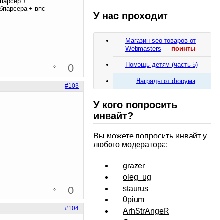
парсер +
ебпарсера + впс
У нас проходит
Магазин seo товаров от
Webmasters
—
поинты
Помощь детям (часть 5)
0
Награды от форума
#103
У кого попросить
инвайт?
Вы можете попросить инвайт у
любого модератора:
grazer
oleg_ug
0
staurus
0pium
#104
ArhStrAngeR