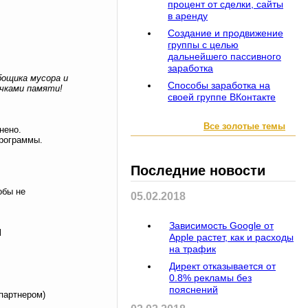
процент от сделки, сайты
в аренду
Создание и продвижение
группы с целью
дальнейшего пассивного
заработка
бощика мусора и
Способы заработка на
чками памяти!
своей группе ВКонтакте
Все золотые темы
нено.
программы.
Последние новости
обы не
05.02.2018
Зависимость Google от
М
Apple растет, как и расходы
на трафик
Директ отказывается от
0.8% рекламы без
пояснений
партнером)