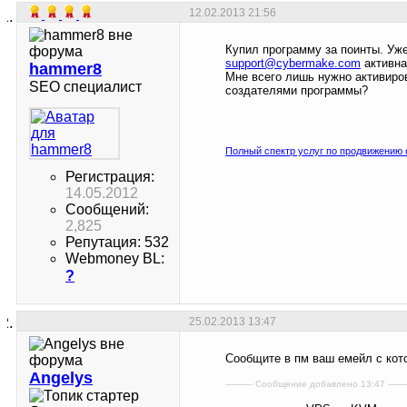
12.02.2013
21:56
Купил программу за поинты. Уж
support@cybermake.com
активна
hammer8
Мне всего лишь нужно активиров
SEO специалист
создателями программы?
Полный спектр услуг по продвижению 
Регистрация:
14.05.2012
Сообщений:
2,825
Репутация: 532
Webmoney BL:
?
25.02.2013
13:47
Сообщите в пм ваш емейл с кото
Angelys
---------- Сообщение добавлено 13:47 -------