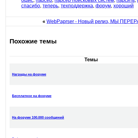
офис
,
парсер
,
парсер поисковых систем
,
парсить
,
спасибо
,
теперь
,
техподдержка
,
форум
,
хороший
«
WebPaprser - Новый релиз, МЫ ПЕ
Похожие темы
Темы
Награды на форуме
Бесплатное на форуме
На форуме 100.000 сообщений