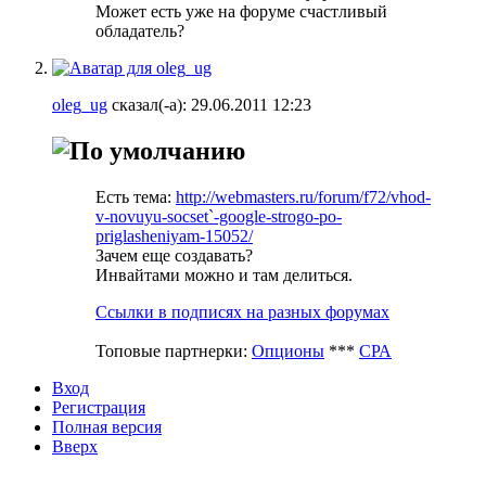
Может есть уже на форуме счастливый
обладатель?
oleg_ug
сказал(-а):
29.06.2011
12:23
Есть тема:
http://webmasters.ru/forum/f72/vhod-
v-novuyu-socset`-google-strogo-po-
priglasheniyam-15052/
Зачем еще создавать?
Инвайтами можно и там делиться.
Ссылки в подписях на разных форумах
Топовые партнерки:
Опционы
***
СРА
Вход
Регистрация
Полная версия
Вверх