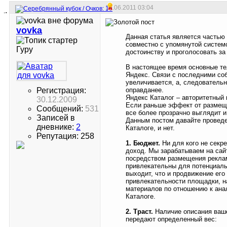
14.06.2011
03:04
vovka
Данная статья является частью
совместно с упомянутой систем
Гуру
достоинству и проголосовать за 
В настоящее время основные те
Яндекс. Связи с последними со
увеличивается, а, следовательн
Регистрация:
оправданее.
Яндекс Каталог – авторитетный 
30.12.2009
Если раньше эффект от размещен
Сообщений:
531
все более прозрачно выглядит и
Записей в
Данным постом давайте проведе
дневнике:
2
Каталоге, и нет.
Репутация: 258
1. Бюджет.
Ни для кого не секре
доход. Мы зарабатываем на сай
посредством размещения реклам
привлекательны для потенциаль
выходит, что и продвижение ег
привлекательности площадки, н
материалов по отношению к ана
Каталоге.
2. Траст.
Наличие описания вашег
передают определенный вес: