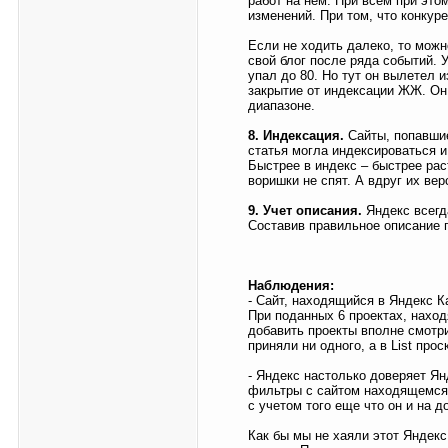
работ на нем. При всем при это
изменений. При том, что конкуре
Если не ходить далеко, то можн
свой блог после ряда событий. 
упал до 80. Но тут он вылетел 
закрытие от индексации ЖЖ. Он 
диапазоне.
8. Индексация.
Сайты, попавшие
статья могла индексироваться и 
Быстрее в индекс – быстрее рас
воришки не спят. А вдруг их ве
9. Учет описания.
Яндекс всегда
Составив правильное описание 
Наблюдения:
- Сайт, находящийся в Яндекс Ка
При поданных 6 проектах, наход
добавить проекты вполне смотр
приняли ни одного, а в List прос
- Яндекс настолько доверяет Ян
фильтры с сайтом находящемся 
с учетом того еще что он и на д
Как бы мы не хаяли этот Яндекс