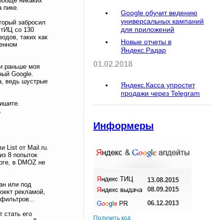
вообще никаких
 пике.
Google обучит ведению
универсальных кампаний
оторый забросил
для приложений
 тИЦ со 130
одов, таких как
Новые отчеты в
ленном
Яндекс.Радар
01.02.2018
и раньше моя
ный Google.
а, ведь шустрые
Яндекс.Касса упростит
продажи через Telegram
пишите.
.
Информеры
List от Mail.ru.
из 8 попыток
оге, в DMOZ не
13.08.2015
ан или под
08.09.2015
оект рекламой,
 фильтров...
06.12.2013
т стать его
Получить код