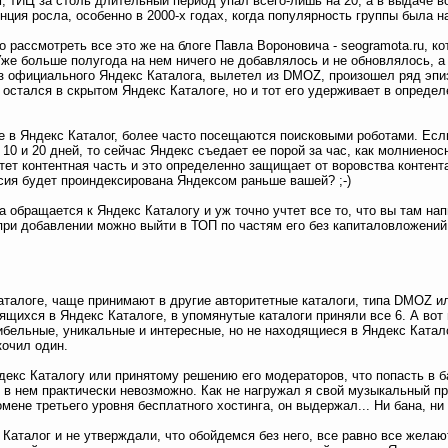
м, тИЦ за столь длительный период упал всего-лишь на 20, а в выдаче 
нция росла, особенно в 2000-х годах, когда популярность группы была на
о рассмотреть все это же на блоге Павла Вороновича - seogramota.ru, к
Уже больше полугода на нем ничего не добавлялось и не обновлялось, а
из официального Яндекс Каталога, вылетел из DMOZ, произошел ряд эпиз
остался в скрытом Яндекс Каталоге, но и тот его удерживает в опреде
 в Яндекс Каталог, более часто посещаются поисковыми роботами. Есл
10 и 20 дней, то сейчас Яндекс съедает ее порой за час, как молниенос
тет контентная часть и это определенно защищает от воровства контент
рсия будет проиндексирована Яндексом раньше вашей? ;-)
 обращается к Яндекс Каталогу и уж точно учтет все то, что вы там на
при добавлении можно выйти в ТОП по частям его без капиталовложений
талоге, чаще принимают в другие авторитетные каталоги, типа DMOZ или 
ящихся в Яндекс Каталоге, в упомянутые каталоги приняли все 6. А вот 
ибельные, уникальные и интересные, но не находящиеся в Яндекс Катал
кочил один.
декс Каталогу или принятому решению его модераторов, что попасть в б
в нем практически невозможно. Как не нагружал я свой музыкальный пр
омене третьего уровня бесплатного хостинга, он выдержал... Ни бана, ни
 Каталог и не утверждали, что обойдемся без него, все равно все желаю