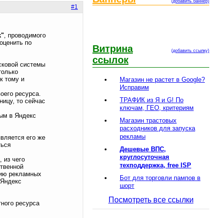
(добавить баннер)
#1
k"
, проводимого
оценить по
Витрина
(добавить ссылку)
ссылок
сковой системы
только
к тому и
Магазин не растет в Google?
Исправим
оего ресурса.
ТРАФИК из Я и G! По
ницу, то сейчас
ключам, ГЕО, критериям
ым в Яндекс
Магазин трастовых
расходников для запуска
рекламы
является его же
ться
Дешевые ВПС,
круглосуточная
 из чего
техподдержка, free ISP
ственной
нию рекламных
Бот для торговли пампов в
 Яндекс
шорт
Посмотреть все ссылки
тного ресурса