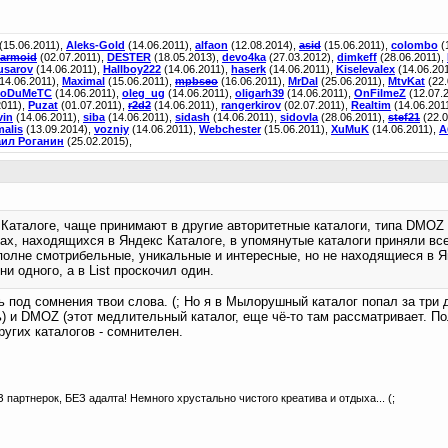
(15.06.2011),
Aleks-Gold
(14.06.2011),
alfaon
(12.08.2014),
asid
(15.06.2011),
colombo
(
armoid
(02.07.2011),
DESTER
(18.05.2013),
devo4ka
(27.03.2012),
dimkeff
(28.06.2011),
usarov
(14.06.2011),
Hallboy222
(14.06.2011),
haserk
(14.06.2011),
Kiselevalex
(14.06.20
(14.06.2011),
Maximal
(15.06.2011),
mpbseo
(16.06.2011),
MrDal
(25.06.2011),
MtvKat
(22.
XoDuMeTC
(14.06.2011),
oleg_ug
(14.06.2011),
oligarh39
(14.06.2011),
OnFilmeZ
(12.07.
2011),
Puzat
(01.07.2011),
r2d2
(14.06.2011),
rangerkirov
(02.07.2011),
Realtim
(14.06.201
vin
(14.06.2011),
siba
(14.06.2011),
sidash
(14.06.2011),
sidovla
(28.06.2011),
stef21
(22.
alis
(13.09.2014),
vozniy
(14.06.2011),
Webchester
(15.06.2011),
XuMuK
(14.06.2011),
А
ил Роганин
(25.02.2015),
 Каталоге, чаще принимают в другие авторитетные каталоги, типа DMOZ и
тах, находящихся в Яндекс Каталоге, в упомянутые каталоги приняли все
полне смотрибельные, уникальные и интересные, но не находящиеся в 
и одного, а в List проскочил один.
ь под сомнения твои слова. (; Но я в Мылорушный каталог попал за три 
ь) и DMOZ (этот медлительный каталог, еще чё-то там рассматривает. Пол
других каталогов - сомнителен.
З партнерок, БЕЗ адалта! Немного хрустально чистого креатива и отдыха... (;