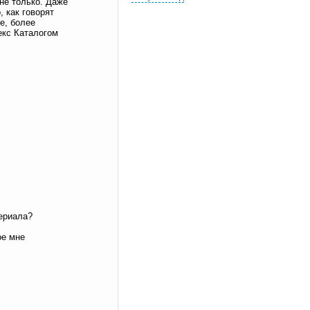
не только. Даже
 как говорят
е, более
екс Каталогом
териала?
ое мне