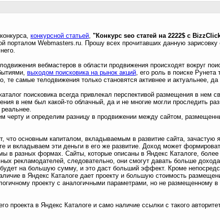
 конкурса,
конкурсной статьей
,
"Конкурс seo статей на 2222$ с BizzClic
ой порталом Webmasters.ru. Прошу всех прочитавших данную зарисовку 
него.
лодвижения вебмастеров в области продвижения происходят вокруг пои
бытиями,
выходом поисковика на рынок акций
, его роль в поиске Рунета 
о, те самые телодвижения только становятся активнее и актуальнее, да 
каталог поисковика всегда привлекал перспективой размещения в нем св
ия в нем был какой-то облачный, да и не многие могли проследить раз
 реальнее.
м черту и определим разницу в продвижении между сайтом, размещенн
т, что основным капиталом, вкладываемым в развитие сайта, зачастую 
те и вкладываем эти деньги в его же развитие. Доход может формирова
ы в разных формах. Сайты, которые описаны в Яндекс Каталоге, более
ных рекламодателей, следовательно, они смогут давать больше дохода,
о будет на большую сумму, и это даст больший эффект. Кроме непосред
аличие в Яндекс Каталоге дает проекту и большую стоимость размеще
логичному проекту с аналогичными параметрами, но не размещенному в
о проекта в Яндекс Каталоге и само наличие ссылки с такого авторите