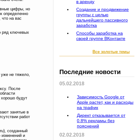
в аренду
овные цифры, но
Создание и продвижение
ик определенно
группы с целью
 что на вас
дальнейшего пассивного
заработка
о ряд ключевых
Способы заработка на
своей группе ВКонтакте
Все золотые темы
Последние новости
 уже не тяжело,
05.02.2018
ксу. После
 области
Зависимость Google от
, хорошо будут
Apple растет, как и расходы
на трафик
вают занятые в
Директ отказывается от
тсутствии работ
0.8% рекламы без
пояснений
ru), созданный
02.02.2018
о изменений и