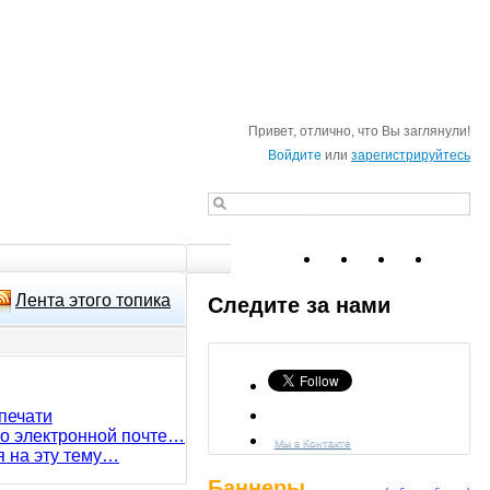
Привет, отлично, что Вы заглянули!
Войдите
или
зарегистрируйтесь
Лента этого топика
Следите за нами
печати
по электронной почте…
Мы в Контакте
я на эту тему…
Баннеры