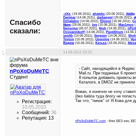
-xXx-
(19.06.2011),
ahawks
(20.06.2011),
Akilly
Darimar
(14.06.2011),
darkangel
(29.06.2011),
d
Спасибо
Dzhalalov
(14.06.2011),
Elsone
(16.06.2011),
G
likos
(29.06.2011),
log
(15.06.2011),
Max1mus
Nenorma
(05.07.2011),
Nish
(14.06.2011),
nPo
сказали:
Ovsyannikoff
(14.06.2011),
PavelDrum
(14.06.
seolib
(14.06.2011),
Sergeev
(14.06.2011),
Shel
Tevton
(15.06.2011),
Upgoing
(14.06.2011),
Vom
Вадим
(16.06.2011),
Катька
(16.06.2011),
Миха
14.06.2011
03:33
- Сайт, находящийся в Яндекс
nPoXoDuMeTC
Mail.ru. При поданных 6 проек
Студент
8 попыток добавить проекты в
Каталоге, в DMOZ не приняли н
Вован, я конечно не хочу ставит
(без бабла туда блогу не попаст
Так что, "пинок" от Я.Кова для 
Регистрация:
10.05.2010
Сообщений:
36
Репутация: 13
nPoXoDuMeTC.com
- блог БЕЗ seo, БЕ