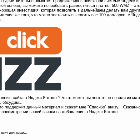
 он действительно помогает продвижению в поисковой системе Яндекс и 
ной основе, вы можете попробовать разместиться платно. 500 WMZ – это,
хорошая инвестиция, которая позволить в дальнейшем делать вам други
жение же того, что могло заставить выложить вас 100 долларов, с Янд
е.
ению сайта в Яндекс Каталог? Быть может вы чего-то не поняли из ма
 обсудим...
то поддержит данный материал и скажет мне "Спасибо" внизу... Сказанн
 рассмотрении вашей заявки на добавление в Яндекс Каталог...
зыку для души...