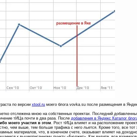
траста по версии
xtool.ru
моего блога vovka.su после размещения в Яндек
етко отслежена мною на собственных проектах. Последний добавленный
ичение тИЦа почти в два раза. После
добавления в Яндекс Каталог блог
либо моего участия в этом
. Рост тИЦа влияет и на расположение проек
естно, чем выше, тем больше трафика с него льется. Кроме того, все то
амных материалов, что, в конечном счете, оказывает влияет на доходно
ащаемся к вышеописанному пункту «Бюджет». Как видите, все взаимосв