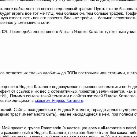
талоге сайта льет на него определенный трафик. Пусть это не басносл
 будет играть все тот же тИЦ, чем больше он, тем больше трафик. Траф
шую известность вашего проекта. Больше трафик – больше вероятность,
венное упоминание в сети.
 СЧ.
После добавления своего блога в Яндекс Каталог тут же выступил
ов остается их только «добить» до ТОПа постовыми или статьями, и это
ещение в Яндекс Каталоге подразумевает присвоение тематики по Янде
фект от ссылок и их вес с сотематичных проектов увеличивается, как в
 тИЦ. Помимо ссылок такой тематики с сайтов жителей Яндекс Каталога
ов, находящихся в
скрытом Яндекс Каталоге
.
телей.
Сайты, находящиеся в Яндекс Каталоге, гораздо дольше удержи
димо траст имеет место быть), чем не находящиеся в нем, при полном о
Мой проект о группе Rammstein (в настоящее время all-rammstein.narod.
u и размещенный в Яндекс Каталоге, простоял более 5 лет без каких-либ