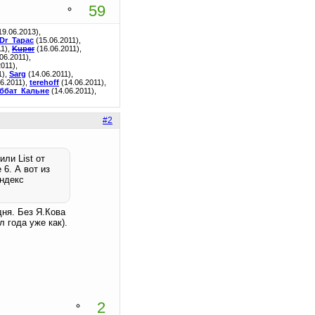
59
19.06.2013),
Dr_Tapac
(15.06.2011),
11),
Kuper
(16.06.2011),
06.2011),
2011),
1),
Sarg
(14.06.2011),
06.2011),
terehoff
(14.06.2011),
ббат_Кальне
(14.06.2011),
#2
ли List от
 6. А вот из
Яндекс
дня. Без Я.Кова
 года уже как).
2