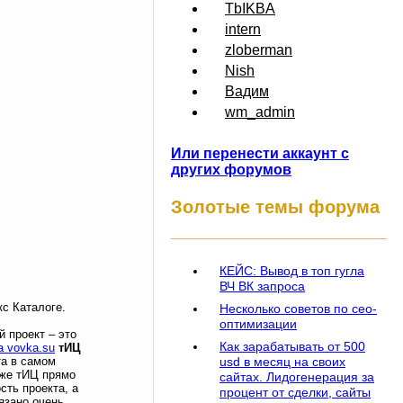
TbIKBA
intern
zloberman
Nish
Вадим
wm_admin
Или перенести аккаунт с
других форумов
Золотые темы форума
КЕЙС: Вывод в топ гугла
ВЧ ВК запроса
с Каталоге.
Несколько советов по сео-
оптимизации
 проект – это
Как зарабатывать от 500
а vovka.su
тИЦ
usd в месяц на своих
та в самом
т же тИЦ прямо
сайтах. Лидогенерация за
сть проекта, а
процент от сделки, сайты
язано очень.