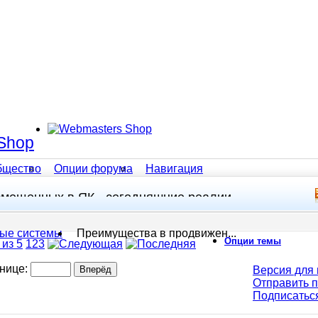
Shop
бщество
Опции форума
Навигация
змещенных в ЯК - сегодняшние реалии
ые системы
Преимущества в продвижен...
Опции темы
 из 5
1
2
3
анице:
Версия для 
Отправить 
Подписатьс