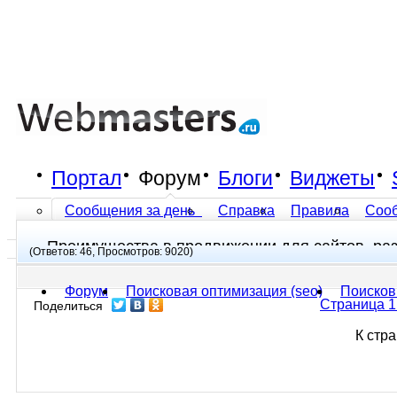
Портал
Форум
Блоги
Виджеты
Сообщения за день
Справка
Правила
Соо
Преимущества в продвижении для сайтов, ра
Все разделы прочитаны
(Ответов: 46, Просмотров: 9020)
Форум
Поисковая оптимизация (seo)
Поисков
Страница 1
Поделиться
К стр