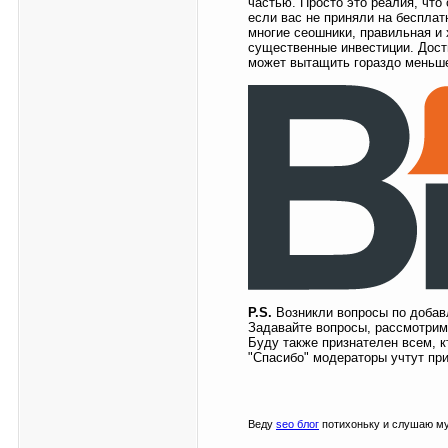
частью. Просто это реалия, что
если вас не приняли на бесплат
многие сеошники, правильная и 
существенные инвестиции. Дости
может вытащить гораздо меньш
P.S.
Возникли вопросы по добавл
Задавайте вопросы, рассмотрим,
Буду также признателен всем, к
"Спасибо" модераторы учтут при
Веду
seo блог
потихоньку и слушаю му