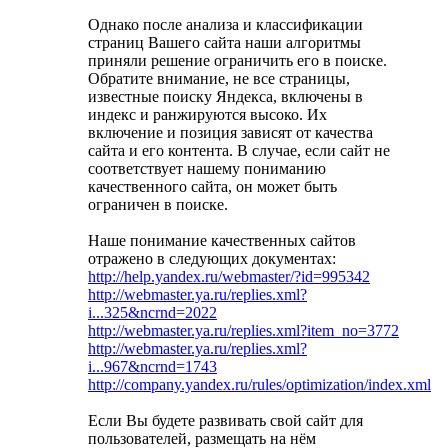
Однако после анализа и классификации
страниц Вашего сайта наши алгоритмы
приняли решение ограничить его в поиске.
Обратите внимание, не все страницы,
известные поиску Яндекса, включены в
индекс и ранжируются высоко. Их
включение и позиция зависят от качества
сайта и его контента. В случае, если сайт не
соответствует нашему пониманию
качественного сайта, он может быть
ограничен в поиске.
Наше понимание качественных сайтов
отражено в следующих документах:
http://help.yandex.ru/webmaster/?id=995342
http://webmaster.ya.ru/replies.xml?
i...325&ncrnd=2022
http://webmaster.ya.ru/replies.xml?item_no=3772
http://webmaster.ya.ru/replies.xml?
i...967&ncrnd=1743
http://company.yandex.ru/rules/optimization/index.xml
Если Вы будете развивать свой сайт для
пользователей, размещать на нём