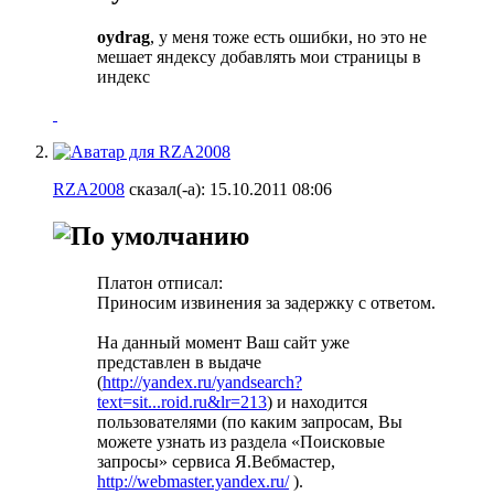
oydrag
, у меня тоже есть ошибки, но это не
мешает яндексу добавлять мои страницы в
индекс
RZA2008
сказал(-а):
15.10.2011
08:06
Платон отписал:
Приносим извинения за задержку с ответом.
На данный момент Ваш сайт уже
представлен в выдаче
(
http://yandex.ru/yandsearch?
text=sit...roid.ru&lr=213
) и находится
пользователями (по каким запросам, Вы
можете узнать из раздела «Поисковые
запросы» сервиса Я.Вебмастер,
http://webmaster.yandex.ru/
).