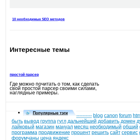
10 необходимых SEO методов
Интересные темы
простой парсер
Где можно почитать о том, как сделать
свой простой парсер своими силами,
наглядные примеры.
Популярные тэги
----------
blog
canon
forum
htm
быть
вывод
группа
гугл
дальнейший
добавить
домен
д
лайковый
магазин
мануал
месяц
необходимый
общий
программа
продвижение
процент
решить
сайт
сервис
форумчаны
цена
яндекс