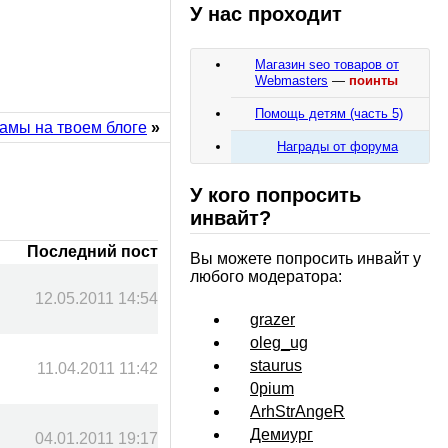
У нас проходит
Магазин seo товаров от
Webmasters
—
поинты
Помощь детям (часть 5)
амы на твоем блоге
»
Награды от форума
У кого попросить
инвайт?
Последний пост
Вы можете попросить инвайт у
любого модератора:
12.05.2011 14:54
grazer
oleg_ug
staurus
11.04.2011 11:42
0pium
ArhStrAngeR
Демиург
04.01.2011 19:17