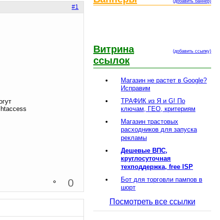
(добавить баннер)
#1
Витрина
(добавить ссылку)
ссылок
Магазин не растет в Google?
Исправим
ТРАФИК из Я и G! По
огут
ключам, ГЕО, критериям
.htaccess
Магазин трастовых
расходников для запуска
рекламы
Дешевые ВПС,
круглосуточная
техподдержка, free ISP
Бот для торговли пампов в
0
шорт
Посмотреть все ссылки