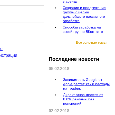
в аренду
Создание и продвижение
группы с целью
дальнейшего пассивного
заработка
Способы заработка на
274
гостей
своей группе ВКонтакте
Все золотые темы
те
истрации
Последние новости
05.02.2018
Зависимость Google от
Apple растет, как и расходы
на трафик
Директ отказывается от
0.8% рекламы без
пояснений
02.02.2018