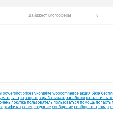
Дайджест блогосферы
0
l
powershot
prices
vkontakte
woocommerce
акция
база
беспл
умать
завтра
запрос
зарабатывать
заработок
каталоги стат
очень
покупка
пользователь
пользоваться
помощь
попасть
сертификат
совет
создание
сообщение
сообщество
товар
т