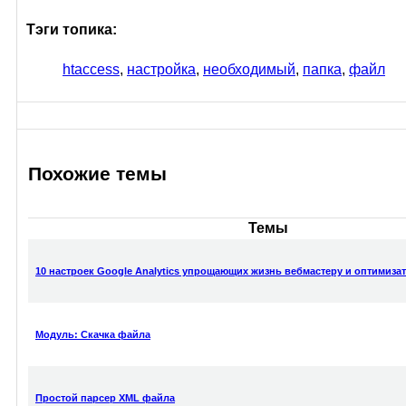
Тэги топика:
htaccess
,
настройка
,
необходимый
,
папка
,
файл
Похожие темы
Темы
10 настроек Google Analytics упрощающих жизнь вебмастеру и оптимиза
Модуль: Скачка файла
Простой парсер XML файла