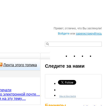
Привет, отлично, что Вы заглянули!
Войдите
или
зарегистрируйтесь
Лента этого топика
Следите за нами
печати
по электронной почте…
Мы в Контакте
я на эту тему…
Баннеры