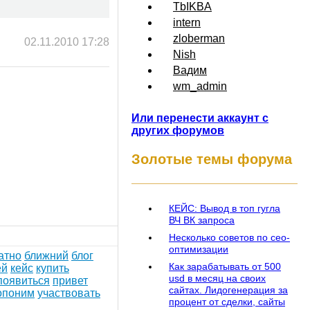
TbIKBA
intern
zloberman
02.11.2010 17:28
Nish
Вадим
wm_admin
Или перенести аккаунт с
других форумов
Золотые темы форума
КЕЙС: Вывод в топ гугла
ВЧ ВК запроса
Несколько советов по сео-
оптимизации
атно
ближний
блог
Как зарабатывать от 500
ей
кейс
купить
usd в месяц на своих
появиться
привет
сайтах. Лидогенерация за
опоним
участвовать
процент от сделки, сайты