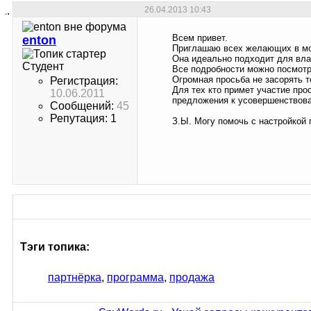
26.04.2013
10:43
Всем привет.
enton
Приглашаю всех желающих в мою
Она идеально подходит для вл
Студент
Все подробности можно посмот
Огромная просьба не засорять те
Регистрация:
Для тех кто примет участие про
10.06.2011
предложения к усовершенствова
Сообщений:
45
Репутация: 1
З.Ы. Могу помочь с настройкой
Тэги топика:
партнёрка
,
программа
,
продажа