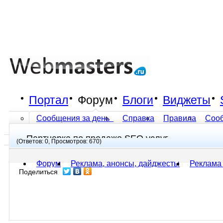
Портал
Форум
Блоги
Виджеты
Сообщения за день
Справка
Правила
Соо
Партнерка по продаже SEO услуг
Все разделы прочитаны
(Ответов: 0, Просмотров: 670)
Форум
Реклама, анонсы, дайджесты
Реклама
Поделиться