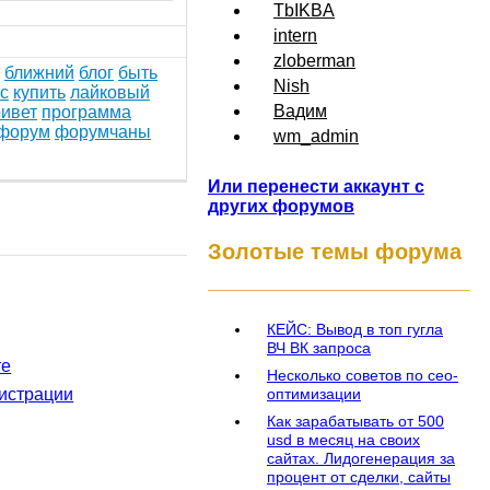
TbIKBA
intern
zloberman
ближний
блог
быть
Nish
с
купить
лайковый
Вадим
ивет
программа
форум
форумчаны
wm_admin
Или перенести аккаунт с
других форумов
Золотые темы форума
234
гостей
КЕЙС: Вывод в топ гугла
ВЧ ВК запроса
те
Несколько советов по сео-
оптимизации
истрации
Как зарабатывать от 500
usd в месяц на своих
сайтах. Лидогенерация за
процент от сделки, сайты