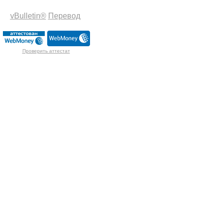
vBulletin®
Перевод
Проверить аттестат