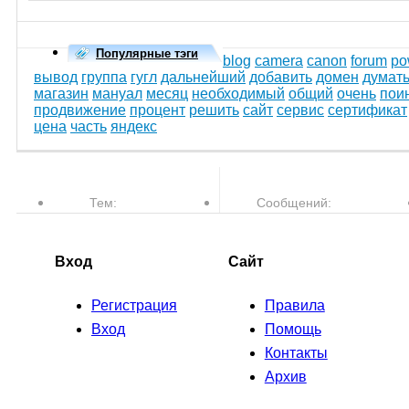
Популярные тэги
blog
camera
canon
forum
po
вывод
группа
гугл
дальнейший
добавить
домен
думат
магазин
мануал
месяц
необходимый
общий
очень
пои
продвижение
процент
решить
сайт
сервис
сертификат
цена
часть
яндекс
Тем:
Сообщений:
77,610
763,508
Вход
Сайт
Регистрация
Правила
Вход
Помощь
Контакты
Архив