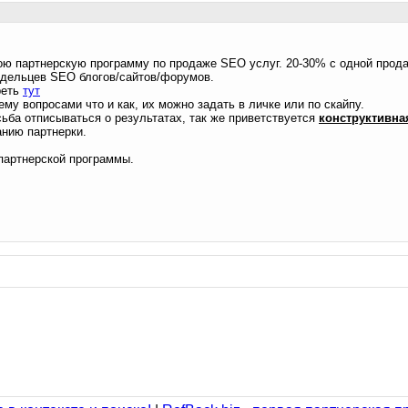
 партнерскую программу по продаже SEO услуг. 20-30% с одной прода
адельцев SEO блогов/сайтов/форумов.
реть
тут
му вопросами что и как, их можно задать в личке или по скайпу.
сьба отписываться о результатах, так же приветствуется
конструктивн
нию партнерки.
 партнерской программы.