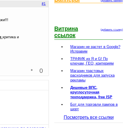
(добавить баннер)
#1
жи!!!
Витрина
(добавить ссылку)
ссылок
ая
критика и
Магазин не растет в Google?
Исправим
ТРАФИК из Я и G! По
ключам, ГЕО, критериям
0
Магазин трастовых
расходников для запуска
рекламы
Дешевые ВПС,
круглосуточная
техподдержка, free ISP
Бот для торговли пампов в
шорт
Посмотреть все ссылки