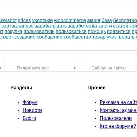
wershot
prices
vkontakte
woocommerce
акция
база
бесплатно
ь
завтра
запрос
зарабатывать
заработок
каталоги статей
кей
нт
покупка
пользователь
пользоваться
помощь
появиться
пр
совет
создание
сообщение
сообщество
товар
участвовать
Пользователей:
Сейчас на сайте:
30,082
0
пользователей и
Разделы
Прочее
Форум
Реклама на сай
Новости
Контакты админ
Блоги
Пользователи
Кто на форуме?