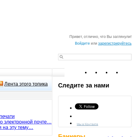
Привет, отлично, что Вы заглянули!
Войдите
или
зарегистрируйтесь
Лента этого топика
Следите за нами
печати
по электронной почте…
Мы в Контакте
я на эту тему…
Баннеры