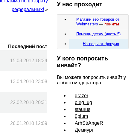
программа по возврату
У нас проходит
реферальных!
»
Магазин seo товаров от
Webmasters
—
поинты
Помощь детям (часть 5)
Награды от форума
Последний пост
У кого попросить
15.03.2012 18:34
инвайт?
Вы можете попросить инвайт у
13.04.2010 23:08
любого модератора:
grazer
oleg_ug
22.02.2010 20:31
staurus
0pium
ArhStrAngeR
26.01.2010 12:09
Демиург