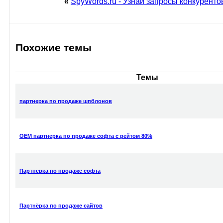
«
SpyWords.ru - Узнай запросы конкурентов
Похожие темы
Темы
партнерка по продаже шпблонов
OEM партнерка по продаже софта с рейтом 80%
Партнёрка по продаже софта
Партнёрка по продаже сайтов