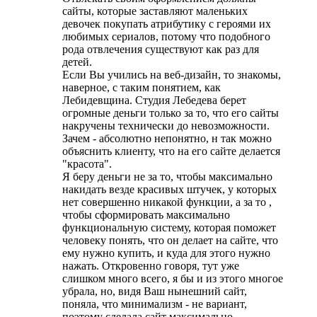
сайты, которые заставляют маленьких
девочек покупать атрибутику с героями их
любимых сериалов, потому что подобного
рода отвлечения существуют как раз для
детей.
Если Вы учились на веб-дизайн, то знакомы,
наверное, с таким понятием, как
Лебидевщина. Студия Лебедева берет
огромные деньги только за то, что его сайты
накручены технически до невозможности.
Зачем - абсолютно непонятно, н так можно
объяснить клиенту, что на его сайте делается
"красота".
Я беру деньги не за то, чтобы максимально
накидать везде красивых штучек, у которых
нет совершенно никакой функции, а за то ,
чтобы сформировать максимально
функциональную систему, которая поможет
человеку понять, что он делает на сайте, что
ему нужно купить, и куда для этого нужно
нажать. Откровенно говоря, тут уже
слишком много всего, я бы и из этого многое
убрала, но, видя Ваш нынешний сайт,
поняла, что минимализм - не вариант,
поэтому сделала сайт максимально