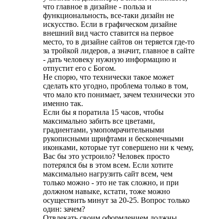
что главное в дизайне - польза и
функциональность, все-таки дизайн не
искусство. Если в графическом дизайне
внешний вид часто ставится на первое
место, то в дизайне сайтов он теряется где-то
за тройкой лидеров, а значит, главное в сайте
- дать человеку нужную информацию и
отпустит его с Богом.
Не спорю, что технически такое может
сделать кто угодно, проблема только в том,
что мало кто понимает, зачем технически это
именно так.
Если бы я поратила 15 часов, чтобы
максимально забить все цветами,
градиентами, умопомрачительными
рукописными шрифтами и бесконечными
иконками, которые тут совершено ни к чему,
Вас бы это устроило? Человек просто
потерялся бы в этом всем. Если хотите
максимально нагрузить сайт всем, чем
только можно - это не так сложно, и при
должном навыке, кстати, тоже можно
осуществить минут за 20-25. Вопрос только
один: зачем?
Отвлекать своим оформлением должны