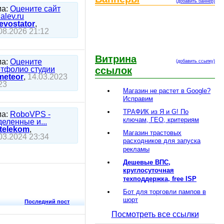
(добавить баннер)
ма:
Оцените сайт
alev.ru
evostator
,
08.2026 21:12
Витрина
ма:
Оцените
(добавить ссылку)
тфолио студии
ссылок
meteor
,
14.03.2023
23
Магазин не растет в Google?
Исправим
ТРАФИК из Я и G! По
ма:
RoboVPS -
ключам, ГЕО, критериям
еленные и...
telekom
,
Магазин трастовых
03.2024 23:34
расходников для запуска
рекламы
Дешевые ВПС,
круглосуточная
техподдержка, free ISP
Бот для торговли пампов в
шорт
Последний пост
Посмотреть все ссылки