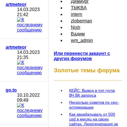
Демиург
artmeteor
TbIKBA
14.03.2023
intern
21:42
zloberman
Nish
Вадим
wm_admin
artmeteor
14.03.2023
Или перенести аккаунт с
21:35
других форумов
Золотые темы форума
go.to
КЕЙС: Вывод в топ гугла
10.10.2022
ВЧ ВК запроса
09:49
Несколько советов по сео-
оптимизации
Как зарабатывать от 500
usd в месяц на своих
сайтах. Лидогенерация за