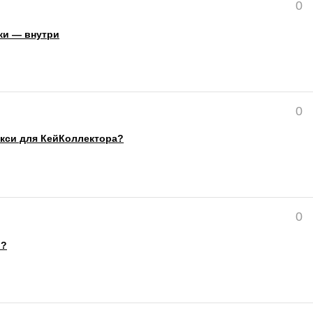
0
ки — внутри
0
окси для КейКоллектора?
0
в?