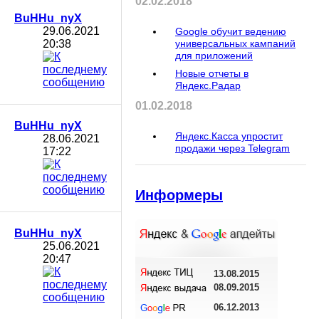
02.02.2018
BuHHu_nyX
29.06.2021
Google обучит ведению
20:38
универсальных кампаний
для приложений
Новые отчеты в
Яндекс.Радар
01.02.2018
BuHHu_nyX
Яндекс.Касса упростит
28.06.2021
продажи через Telegram
17:22
Информеры
BuHHu_nyX
25.06.2021
20:47
13.08.2015
08.09.2015
06.12.2013