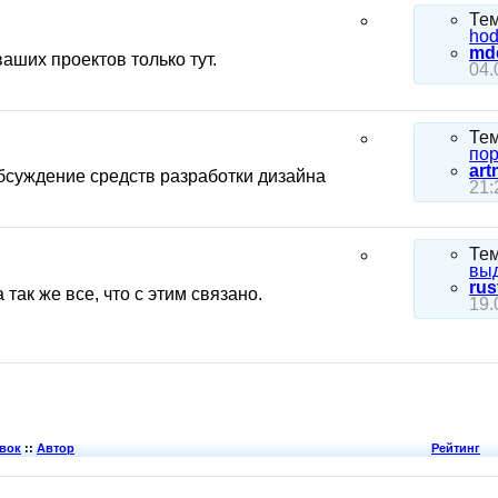
Те
hod
md
аших проектов только тут.
04.
Те
пор
art
Обсуждение средств разработки дизайна
21:
Те
выд
rus
так же все, что с этим связано.
19.
вок
::
Автор
Рейтинг