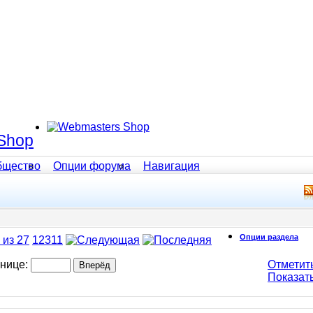
Shop
бщество
Опции форума
Навигация
Опции раздела
 из 27
1
2
3
11
Отметит
анице:
Показат