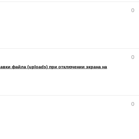
0
0
вки файла (uploads) при отключении экрана на
0