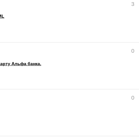
3
ML
0
карту Альфа банка.
0