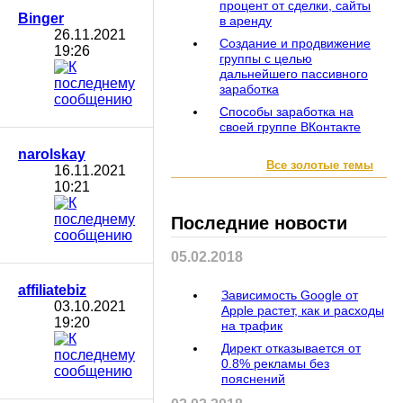
процент от сделки, сайты
Binger
в аренду
26.11.2021
Создание и продвижение
19:26
группы с целью
дальнейшего пассивного
заработка
Способы заработка на
своей группе ВКонтакте
narolskay
Все золотые темы
16.11.2021
10:21
Последние новости
05.02.2018
affiliatebiz
Зависимость Google от
03.10.2021
Apple растет, как и расходы
19:20
на трафик
Директ отказывается от
0.8% рекламы без
пояснений