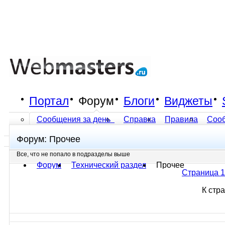
Портал
Форум
Блоги
Виджеты
Сообщения за день
Справка
Правила
Соо
Форум:
Прочее
Все разделы прочитаны
Все, что не попало в подразделы выше
Форум
Технический раздел
Прочее
Страница 1
К стр