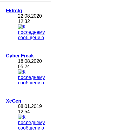
Fktrctq
22.08.2020
12:32
Cyber Freak
18.08.2020
05:24
XeGen
08.01.2019
12:54