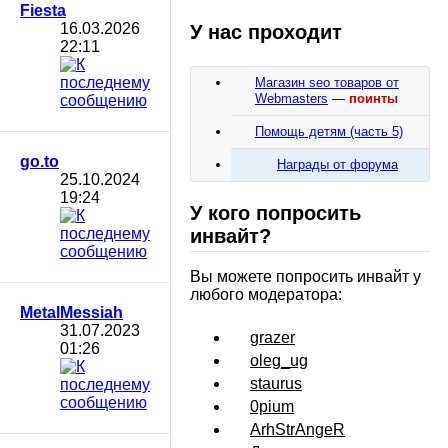
Fiesta
16.03.2026
У нас проходит
22:11
Магазин seo товаров от
Webmasters
—
поинты
Помощь детям (часть 5)
go.to
Награды от форума
25.10.2024
19:24
У кого попросить
инвайт?
Вы можете попросить инвайт у
любого модератора:
MetalMessiah
31.07.2023
grazer
01:26
oleg_ug
staurus
0pium
ArhStrAngeR