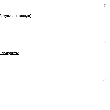
0
[Актуально всегда]
-1
й получить!
-1