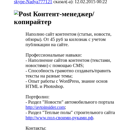
skype-Nadya777121
сказал(-а):
12.02.2015
00:22
Контент-менеджер/
копирайтер
Наполню сайт контентом (статьи, новости,
обзоры). От 45 руб за килознак с учетом
публикации на сайте.
Профессиональные навыки:
- Наполнение сайтов контентом (текстами,
новостями) с помощью CMS;
- Способность грамотно создавать/править
тексты на разные темы;
- Опыт работы c WordPress, знание основ
HTML и Photoshop.
Портфолио:
- Раздел "Новости" автомобильного портала
http://avtoinsider.com
;
- Раздел "Теплые полы" строительного сайта
http://www.пол-своими-руками.рф
.
Контакты: