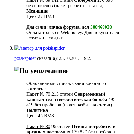
Пакет № 89
142 статьи
Склерома
276 395
без пробелов (пакет разбит на статьи)
Медицина
Цена 27 ВМЗ
Для связи:
личка форума, ася
308468038
Оплата только в Webmoney. Для покупателей
возможны скидки
poiskspider
сказал(-а):
23.10.2013
19:23
Обновленный список сканированного
контента:
Пакет № 70
213 статей
Современный
капитализм и идеологическая борьба
495
419 без пробелов (пакет разбит на статьи)
Политика
Цена 45 ВМЗ
Пакет № 80
96 статей
Птицы-истребители
вредных насекомых
179 827 без пробелов