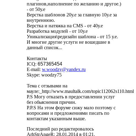
плагинов,наполнение по желанию и другое.)
- от 50у.е
Верстка шаблонов 20у.е за главную 10у.е за
внутреннюю.
Верстка и натяжка на CMS - от 40у.е
Разработка модулей - от 10у.е
Уникализация\редизайн шаблона - от 15 у.е.
И многие другие услуги не вошедшие в
данный список...
Контакты
ICQ:
657365454
E-mail:
w.woodzy@yandex.ru
Skype: woodzy75
Тема с отзывами на
мауле:_http://www.maultalk.com/topic112062s110.html
P.S Могу отказать в предоставлении услуг
без обьяснения причин.
P.P.S На этом форуме сижу мало поэтому с
вопросами и предложениями писать по
контактам указанным выше.
Последний раз редактировалось
ArhStrAngeR; 28.01.2014 в
01:21
.