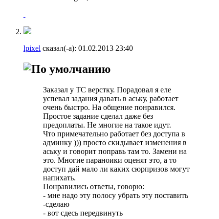
lpixel
сказал(-а):
01.02.2013
23:40
Заказал у ТС верстку. Порадовал я еле
успевал задания давать в аську, работает
очень быстро. На общение понравился.
Простое задание сделал даже без
предоплаты. Не многие на такое идут.
Что примечательно работает без доступа в
админку ))) просто скидывает изменения в
аську и говорит поправь там то. Замени на
это. Многие параноики оценят это, а то
доступ дай мало ли каких сюрпризов могут
напихать.
Понравились ответы, говорю:
- мне надо эту полосу убрать эту поставить
-сделаю
- вот сдесь передвинуть