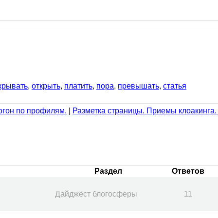
крывать
,
открыть
,
платить
,
пора
,
превышать
,
статья
гон по профилям.
|
Разметка страницы. Приемы клоакинга. 
Раздел
Ответов
Дайджест блогосферы
11