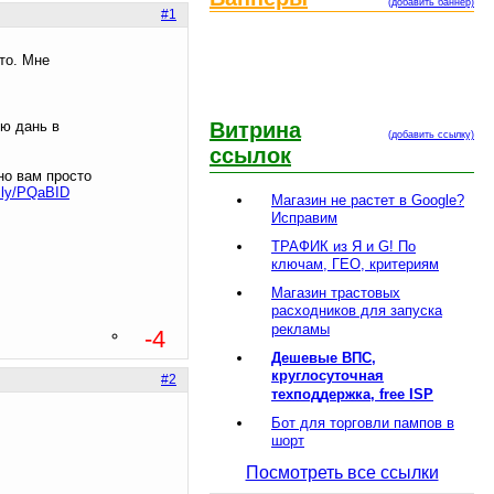
(добавить баннер)
#1
то. Мне
ую дань в
Витрина
(добавить ссылку)
ссылок
но вам просто
it.ly/PQaBID
Магазин не растет в Google?
Исправим
ТРАФИК из Я и G! По
ключам, ГЕО, критериям
Магазин трастовых
расходников для запуска
рекламы
-4
Дешевые ВПС,
круглосуточная
#2
техподдержка, free ISP
Бот для торговли пампов в
шорт
Посмотреть все ссылки