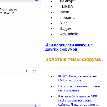
Демиург
TbIKBA
 статьи, то
intern
ссылке не
zloberman
Nish
Вадим
wm_admin
Или перенести аккаунт с
других форумов
Золотые темы форума
2
КЕЙС: Вывод в топ гугла
ВЧ ВК запроса
Несколько советов по сео-
оптимизации
Как зарабатывать от 500
usd в месяц на своих
сайтах. Лидогенерация за
#5