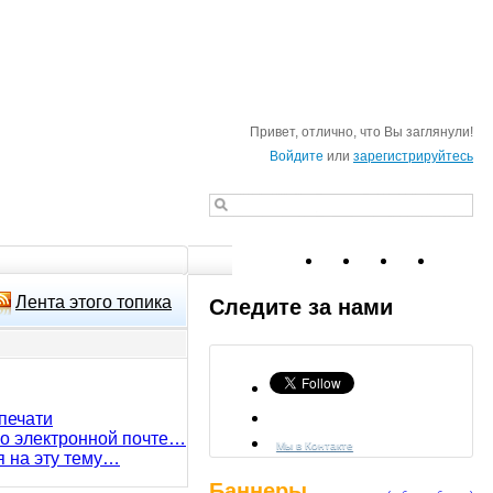
Привет, отлично, что Вы заглянули!
Войдите
или
зарегистрируйтесь
Лента этого топика
Следите за нами
печати
по электронной почте…
Мы в Контакте
я на эту тему…
Баннеры