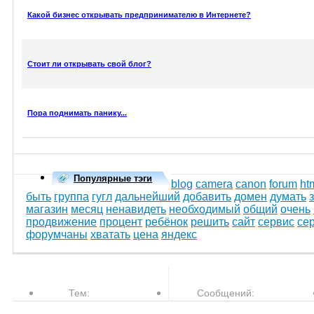
Какой бизнес открывать предпринимателю в Интернете?
Стоит ли открывать свой блог?
Пора поднимать панику...
Популярные тэги
blog
camera
canon
forum
ht
быть
группа
гугл
дальнейший
добавить
домен
думать
магазин
месяц
ненавидеть
необходимый
общий
очень
продвижение
процент
ребёнок
решить
сайт
сервис
се
форумчаны
хватать
цена
яндекс
Тем:
Сообщений: