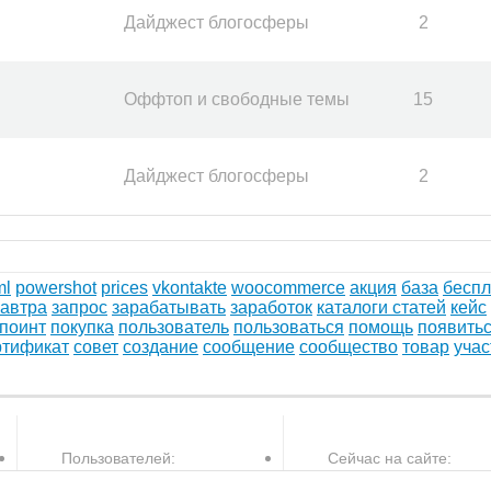
Дайджест блогосферы
2
Оффтоп и свободные темы
15
Дайджест блогосферы
2
ml
powershot
prices
vkontakte
woocommerce
акция
база
беспл
завтра
запрос
зарабатывать
заработок
каталоги статей
кейс
поинт
покупка
пользователь
пользоваться
помощь
появить
ртификат
совет
создание
сообщение
сообщество
товар
учас
Пользователей:
Сейчас на сайте: