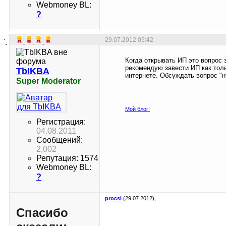
Webmoney BL:
?
29.07.2012
05:42
Когда открывать ИП это вопрос 
рекомендую завести ИП как толь
TbIKBA
интернете. Обсуждать вопрос "
Super Moderator
Мой блог!
Регистрация:
04.08.2011
Сообщений:
2,002
Репутация: 1574
Webmoney BL:
?
procsi
(29.07.2012),
Спасибо