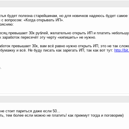
тья будет полезна старейшинам, но для новичков надеюсь будет самое 
 с вопросом: «Когда открывать ИП».
поясняю:
месяц превышает 30к рублей, желательно открыть ИП и платить небольш
к заработок пересечёт эту черту «кипишить» не нужно.
аботок превышает 30к, вам всё равно нужно открыть ИП, это не так слож
умажку и всё. Не буду писать как зарегать ИП, так как вот тут:
http://b
.
не стоит париться даже если 50...
ть, тем более если можно не платить! как прижмут тогда и поговорим)