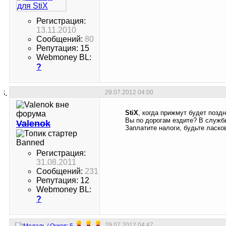
Регистрация:
13.11.2010
Сообщений:
80
Репутация: 15
Webmoney BL:
?
29.07.2012
04:00
StiX
, когда прижмут будет поздн
Вы по дорогам ездите? В служб
Valenok
Заплатите налоги, будьте ласко
Banned
Регистрация:
31.08.2011
Сообщений:
231
Репутация: 12
Webmoney BL:
?
29.07.2012
04:47