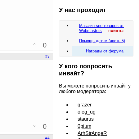
У нас проходит
Магазин seo товаров от
Webmasters
—
поинты
Помощь детям (часть 5)
0
Награды от форума
#3
У кого попросить
инвайт?
Вы можете попросить инвайт у
любого модератора:
grazer
oleg_ug
staurus
0
0pium
ArhStrAngeR
#4