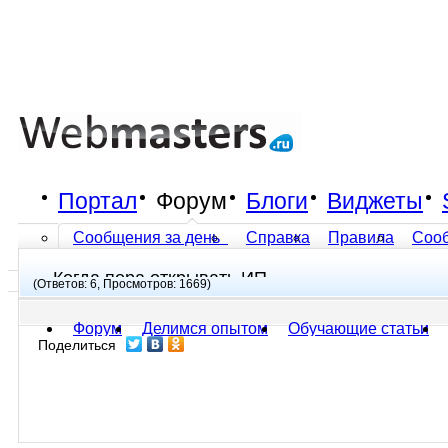
Портал
Форум
Блоги
Виджеты
Сообщения за день
Справка
Правила
Соо
Когда пора открывать ИП
Все разделы прочитаны
(Ответов: 6, Просмотров: 1669)
Форум
Делимся опытом
Обучающие статьи
Поделиться