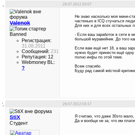
29.07.2012
03:07
Не знаю насколько моя мини-ста
частенько в ICQ стучаться люди
Valenok
Для них и для всех остальных 
Banned
- Если ваш заработок в сети в 
большой муравейник. До того ка
Регистрация:
31.08.2011
Если вам ещё нет 18, а ваш зар
Сообщений:
231
нужно будет принести ещё одну б
Репутация: 12
полно инфы по этой теме.
Webmoney BL:
Всем спасибо.
?
Буду рад самой жёсткой критике
29.07.2012
03:17
Я считаю, что даже 30это мало, 
StiX
Да и вообще не за, что им плати
Студент