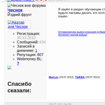
Я зашёл в раздел обучающие ста
Чеснок
будьте ласкавы делать это хот
Йэдкий фрухт
пошёл.
Оптимизируем вывод описания рубрик
Регистрация:
Интернет против войны!
30.03.2010
Сообщений:
634
Записей в
дневнике:
1
Репутация: 607
Webmoney BL:
?
MacLeo
(29.07.2012),
TbIKBA
(29.07.2012),
Спасибо
сказали:
29.07.2012
04:59