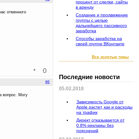
процент от сделки, сайты
в аренду
 нас отменного
Создание и продвижение
группы с целью
дальнейшего пассивного
заработка
Способы заработка на
своей группе ВКонтакте
Все золотые темы
0
Последние новости
#6
05.02.2018
а вопрос. Могу
Зависимость Google от
Apple растет, как и расходы
на трафик
Директ отказывается от
0.8% рекламы без
пояснений