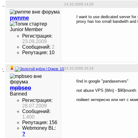
14.10.2009
14:26
I want to use dedicated server for
pwnme
proxy has too small bandwith and i
Junior Member
Регистрация:
23.09.2009
Сообщений:
2
Репутация: 10
14.10.2009
16:16
find in google "pandaservers"
mpbseo
not abuse VPS (Win) - $90|month
Banned
поймет интересно или нет с мои
Регистрация:
28.07.2009
Сообщений:
1,400
Репутация: 156
Webmoney BL:
?