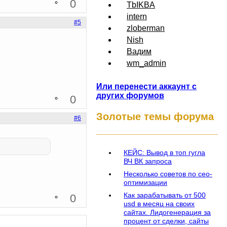
0
TbIKBA
intern
#5
zloberman
Nish
Вадим
wm_admin
Или перенести аккаунт с
других форумов
0
Золотые темы форума
#6
КЕЙС: Вывод в топ гугла
ВЧ ВК запроса
Несколько советов по сео-
оптимизации
Как зарабатывать от 500
0
usd в месяц на своих
сайтах. Лидогенерация за
процент от сделки, сайты