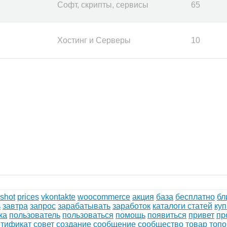
Софт, скрипты, сервисы
65
Хостинг и Серверы
10
shot
prices
vkontakte
woocommerce
акция
база
бесплатно
бл
ь
завтра
запрос
зарабатывать
заработок
каталоги статей
куп
ка
пользователь
пользоваться
помощь
появиться
привет
пр
ртификат
совет
создание
сообщение
сообщество
товар
топ