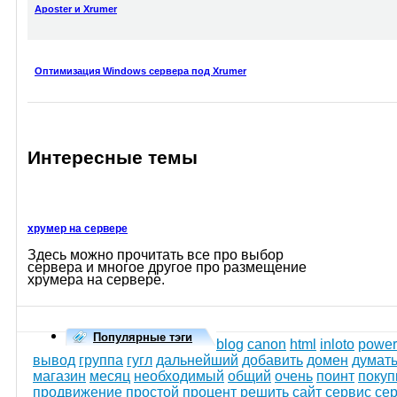
Aposter и Xrumer
Оптимизация Windows сервера под Xrumer
Интересные темы
хрумер на сервере
Здесь можно прочитать все про выбор
сервера и многое другое про размещение
хрумера на сервере.
Популярные тэги
blog
canon
html
inloto
power
вывод
группа
гугл
дальнейший
добавить
домен
думат
магазин
месяц
необходимый
общий
очень
поинт
покуп
продвижение
простой
процент
решить
сайт
сервис
се