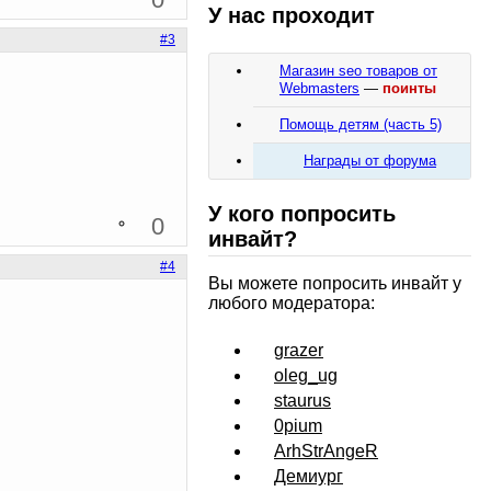
У нас проходит
#3
Магазин seo товаров от
Webmasters
—
поинты
Помощь детям (часть 5)
Награды от форума
У кого попросить
0
инвайт?
#4
Вы можете попросить инвайт у
любого модератора:
grazer
oleg_ug
staurus
0pium
ArhStrAngeR
Демиург