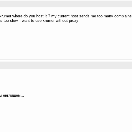
 xrumer where do you host it ? my current host sends me too many complains an
s too slow. i want to use xrumer without proxy
м енглишем...