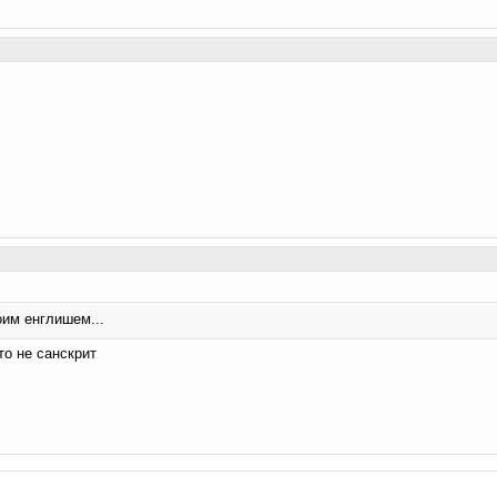
оим енглишем...
то не санскрит