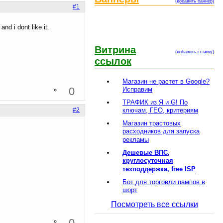
(добавить баннер)
#1
d i dont like it.
Витрина
(добавить ссылку)
ссылок
Магазин не растет в Google?
0
Исправим
ТРАФИК из Я и G! По
ключам, ГЕО, критериям
#2
Магазин трастовых
расходников для запуска
рекламы
Дешевые ВПС,
круглосуточная
техподдержка, free ISP
Бот для торговли пампов в
шорт
Посмотреть все ссылки
0