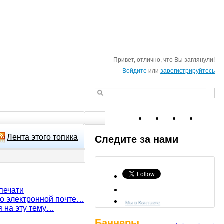
Привет, отлично, что Вы заглянули!
Войдите
или
зарегистрируйтесь
Лента этого топика
Следите за нами
печати
по электронной почте…
Мы в Контакте
я на эту тему…
Баннеры