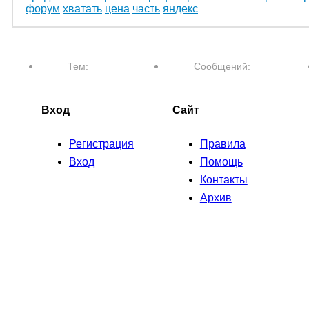
форум
хватать
цена
часть
яндекс
Тем:
Сообщений:
77,610
763,506
Вход
Сайт
Регистрация
Правила
Вход
Помощь
Контакты
Архив