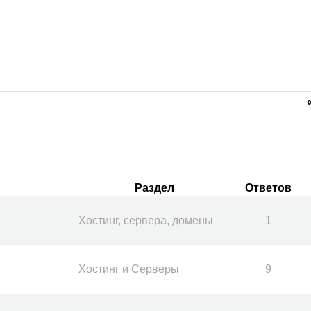
Раздел
Ответов
Хостинг, сервера, домены
1
Хостинг и Серверы
9