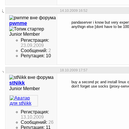
14.10.2009
16:52
pandaserver i know but very expen
pwnme
anythign else [dont have to be 100
Junior Member
Регистрация:
23.09.2009
Сообщений:
2
Репутация: 10
18.10.2009
17:57
buy a second pc and install linux o
stNikk
don't forget use socks (proxy-serv
Junior Member
Регистрация:
13.10.2009
Сообщений:
26
Репутация: 11