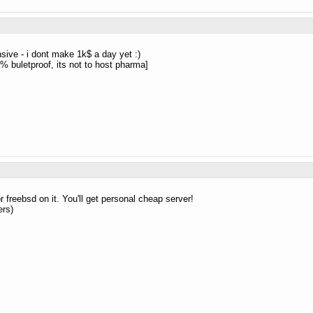
sive - i dont make 1k$ a day yet :)
% buletproof, its not to host pharma]
r freebsd on it. You'll get personal cheap server!
ers)