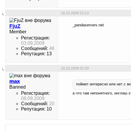
18.10.2009
22:13
_pandaservers.net
FjuZ
Member
Регистрация:
03.09.2009
Сообщений:
46
Репутация: 13
19.10.2009
01:59
max
поймет интересно или нет с м
Banned
Регистрация:
а что там непонятного, инглиш э
08.09.2009
Сообщений:
20
Репутация: 10