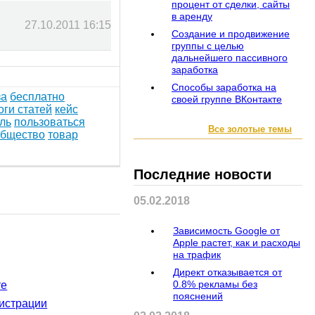
процент от сделки, сайты
в аренду
27.10.2011 16:15
Создание и продвижение
группы с целью
дальнейшего пассивного
заработка
Способы заработка на
за
бесплатно
своей группе ВКонтакте
оги статей
кейс
ль
пользоваться
Все золотые темы
общество
товар
Последние новости
05.02.2018
Зависимость Google от
222
гостей
Apple растет, как и расходы
на трафик
Директ отказывается от
0.8% рекламы без
те
пояснений
истрации