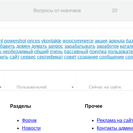
Вопросы от новичков
20
ml
powershot
prices
vkontakte
woocommerce
акция
аренда
ба
бавить
домен
думать
запрос
зарабатывать
заработок
катал
ц
необходимый
общий
очень
пассивный
покупка
пользовате
шить
сайт
сервис
сертификат
совет
создание
сообщение
со
Пользователей:
Сейчас на сайте:
30,082
0
пользователей и
Разделы
Прочее
Форум
Реклама на сай
Новости
Контакты админ