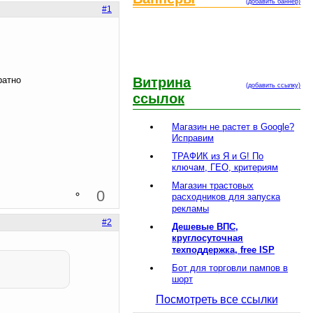
(добавить баннер)
#1
ратно
Витрина
(добавить ссылку)
ссылок
Магазин не растет в Google?
Исправим
ТРАФИК из Я и G! По
ключам, ГЕО, критериям
Магазин трастовых
0
расходников для запуска
рекламы
#2
Дешевые ВПС,
круглосуточная
техподдержка, free ISP
Бот для торговли пампов в
шорт
Посмотреть все ссылки