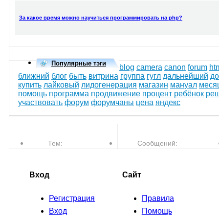
За какое время можно научиться программировать на php?
Популярные тэги
blog
camera
canon
forum
ht
ближний
блог
быть
витрина
группа
гугл
дальнейший
до
купить
лайковый
лидогенерация
магазин
мануал
меся
помощь
программа
продвижение
процент
ребёнок
ре
участвовать
форум
форумчаны
цена
яндекс
Тем:
Сообщений:
77,610
763,508
Вход
Сайт
Регистрация
Правила
Вход
Помощь