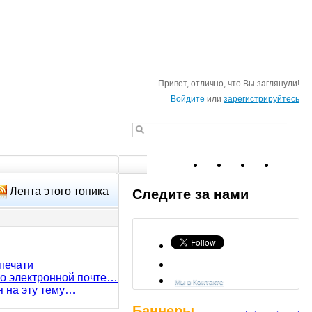
Привет, отлично, что Вы заглянули!
Войдите
или
зарегистрируйтесь
Лента этого топика
Следите за нами
печати
по электронной почте…
Мы в Контакте
я на эту тему…
Баннеры