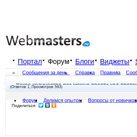
Портал
Форум
Блоги
Виджеты
Сообщения за день
Справка
Правила
Соо
Какое количество раз можно ввести код проте
Все разделы прочитаны
(Ответов: 1, Просмотров: 593)
Форум
Делимся опытом
Вопросы от новичков
Поделиться