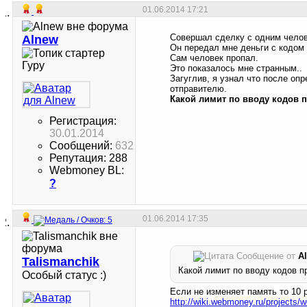
01.06.2014
17:21
Совершал сделку с одним чело
Alnew
Он передал мне деньги с кодом 
Сам человек пропал.
Гуру
Это показалось мне странным..
Загуглив, я узнал что после оп
отправителю.
Какой лимит по вводу кодов 
Регистрация:
30.01.2014
Сообщений:
632
Репутация: 288
Webmoney BL:
?
01.06.2014
17:35
Сообщение от
A
Talismanchik
Какой лимит по вводу кодов п
Особый статус :)
Если не изменяет память то 10 р
http://wiki.webmoney.ru/projects/