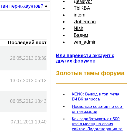
Демиург
 твиттер-аккаунтов?
»
TbIKBA
intern
zloberman
Nish
Вадим
wm_admin
Последний пост
Или перенести аккаунт с
26.05.2013 03:39
других форумов
Золотые темы форума
13.07.2012 05:12
КЕЙС: Вывод в топ гугла
ВЧ ВК запроса
06.05.2012 18:43
Несколько советов по сео-
оптимизации
Как зарабатывать от 500
07.11.2011 19:40
usd в месяц на своих
сайтах. Лидогенерация за