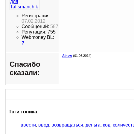
Регистрация:
07.02.2012
Сообщений:
587
Репутация: 755
Webmoney BL:
?
Alnew
(01.06.2014),
Спасибо
сказали:
Тэги топика:
ввести
,
ввод
,
возвращаться
,
деньга
,
код
,
количест