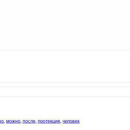
во
,
можно
,
после
,
протекция
,
человек