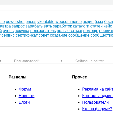
oto
powershot
prices
vkontakte
woocommerce
акция
база
бесп
завтра
запрос
зарабатывать
заработок
каталоги статей
кейс
й
очень
покупка
пользователь
пользоваться
помощь
появит
т
сервис
сертификат
совет
создание
сообщение
сообществ
Пользователей:
Сейчас на сайте:
30,082
0
пользователей и
Разделы
Прочее
Форум
Реклама на сай
Новости
Контакты админ
Блоги
Пользователи
Кто на форуме?