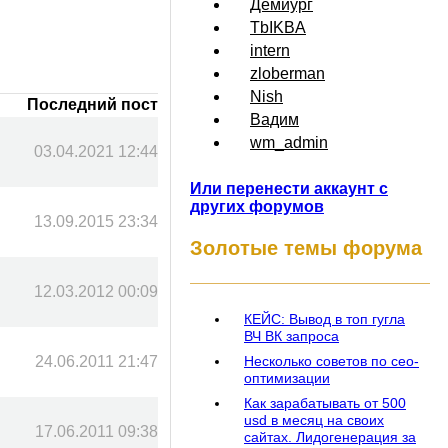
Демиург
TbIKBA
intern
zloberman
Nish
Последний пост
Вадим
wm_admin
03.04.2021 12:44
Или перенести аккаунт с
других форумов
13.09.2015 23:34
Золотые темы форума
12.03.2012 00:09
КЕЙС: Вывод в топ гугла
ВЧ ВК запроса
24.06.2011 21:47
Несколько советов по сео-
оптимизации
Как зарабатывать от 500
usd в месяц на своих
17.06.2011 09:38
сайтах. Лидогенерация за