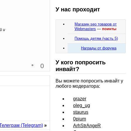
У нас проходит
Магазин seo товаров от
Webmasters
—
поинты
й и
Помощь детям (часть 5)
Награды от форума
У кого попросить
0
инвайт?
Вы можете попросить инвайт у
любого модератора:
grazer
oleg_ug
staurus
0pium
Телеграм (Telegram)
»
ArhStrAngeR