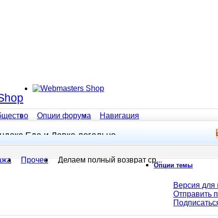
Shop
бщество
Опции форума
Навигация
ндекс Еда и Лавка легально
ажа
Прочее
Делаем полный возврат ср...
Опции темы
Версия для 
Отправить 
Подписатьс