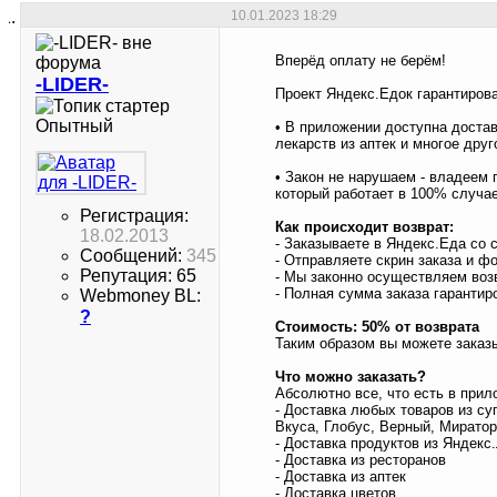
10.01.2023
18:29
Вперёд оплату не берём!
-LIDER-
Проект Яндекс.Едок гарантиров
Опытный
• В приложении доступна достав
лекарств из аптек и многое друг
• Закон не нарушаем - владеем
который работает в 100% случае
Регистрация:
Как происходит возврат:
18.02.2013
- Заказываете в Яндекс.Еда со 
Сообщений:
345
- Отправляете скрин заказа и ф
Репутация: 65
- Мы законно осуществляем воз
- Полная сумма заказа гарантир
Webmoney BL:
?
Стоимость: 50% от возврата
Таким образом вы можете заказы
Что можно заказать?
Абсолютно все, что есть в прил
- Доставка любых товаров из су
Вкуса, Глобус, Верный, Мираторг
- Доставка продуктов из Яндекс
- Доставка из ресторанов
- Доставка из аптек
- Доставка цветов