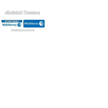
vBulletin®
Перевод
Проверить аттестат