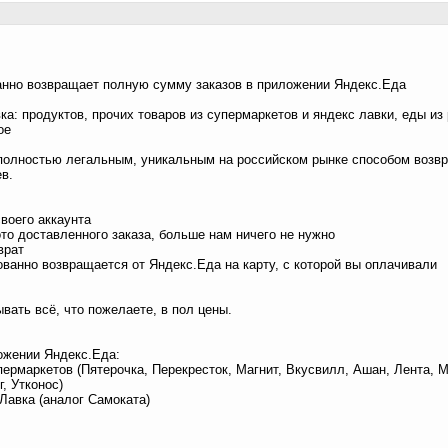
анно возвращает полную сумму заказов в приложении Яндекс.Еда
ка: продуктов, прочих товаров из супермаркетов и яндекс лавки, еды из
ое
 полностью легальным, уникальным на российском рынке способом возвр
в.
своего аккаунта
ото доставленного заказа, больше нам ничего не нужно
врат
ованно возвращается от Яндекс.Еда на карту, с которой вы оплачивали
вать всё, что пожелаете, в пол цены.
ожении Яндекс.Еда:
пермаркетов (Пятерочка, Перекресток, Магнит, Вкусвилл, Ашан, Лента, М
, Утконос)
.Лавка (аналог Самоката)