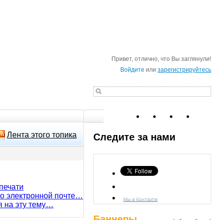
Привет, отлично, что Вы заглянули!
Войдите
или
зарегистрируйтесь
Лента этого топика
Следите за нами
печати
по электронной почте…
Мы в Контакте
я на эту тему…
Баннеры