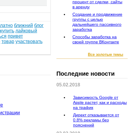
процент от сделки, сайты
в аренду
Создание и продвижение
группы с целью
дальнейшего пассивного
латно
ближний
блог
заработка
купить
лайковый
ься
привет
Способы заработка на
о
товар
участвовать
своей группе ВКонтакте
Все золотые темы
Последние новости
225
гостей
05.02.2018
Зависимость Google от
Apple растет, как и расходы
те
на трафик
истрации
Директ отказывается от
0.8% рекламы без
пояснений