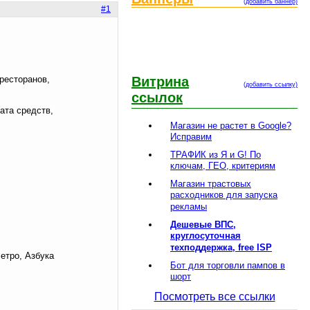
(добавить баннер)
#1
 ресторанов,
Витрина
(добавить ссылку)
ссылок
ата средств,
Магазин не растет в Google?
Исправим
ТРАФИК из Я и G! По
ключам, ГЕО, критериям
Магазин трастовых
расходников для запуска
рекламы
Дешевые ВПС,
круглосуточная
техподдержка, free ISP
етро, Азбука
Бот для торговли пампов в
шорт
Посмотреть все ссылки