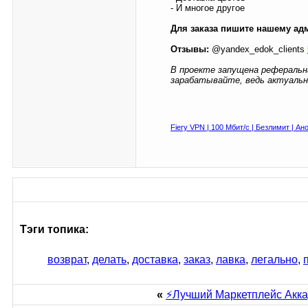
- И многое другое
Для заказа пишите нашему ад
Отзывы:
@yandex_edok_clients
В проекте запущена реферальн
зарабатывайте, ведь актуальн
Fiery VPN | 100 Мбит/с | Безлимит | Ан
Тэги топика:
возврат
,
делать
,
доставка
,
заказ
,
лавка
,
легально
,
«
⚡️Лучший Маркетплейс Акка