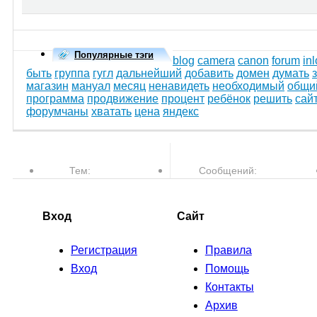
Популярные тэги
blog
camera
canon
forum
inl
быть
группа
гугл
дальнейший
добавить
домен
думать
магазин
мануал
месяц
ненавидеть
необходимый
общи
программа
продвижение
процент
ребёнок
решить
сай
форумчаны
хватать
цена
яндекс
Тем:
Сообщений:
77,610
763,507
Вход
Сайт
Регистрация
Правила
Вход
Помощь
Контакты
Архив