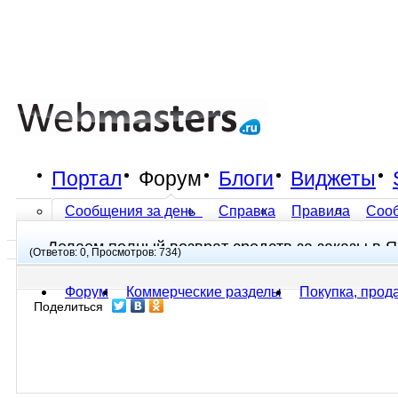
Портал
Форум
Блоги
Виджеты
Сообщения за день
Справка
Правила
Соо
Делаем полный возврат средств за заказы в Я
Все разделы прочитаны
(Ответов: 0, Просмотров: 734)
Форум
Коммерческие разделы
Покупка, прод
Поделиться