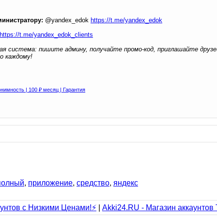
министратору:
@yandex_edok
https://t.me/yandex_edok
https://t.me/yandex_edok_clients
ая система: пишите админу, получайте промо-код, приглашайте друзе
о каждому!
онимность | 100 ₽ месяц | Гарантия
полный
,
приложение
,
средство
,
яндекс
унтов с Низкими Ценами!⚡️
|
Akki24.RU - Магазин аккаунтов 