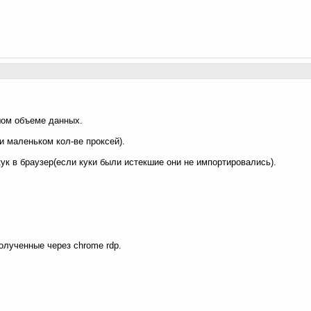
шом объеме данных.
и маленьком кол-ве проксей).
ук в браузер(если куки были истекшие они не импортировались).
олученные через chrome rdp.