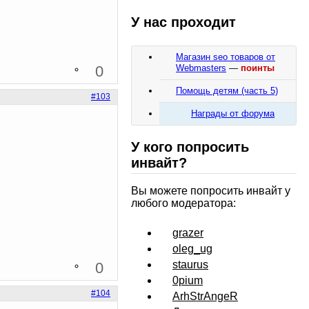
У нас проходит
Магазин seo товаров от
0
Webmasters
—
поинты
Помощь детям (часть 5)
#103
Награды от форума
У кого попросить
инвайт?
Вы можете попросить инвайт у
любого модератора:
grazer
oleg_ug
staurus
0
0pium
#104
ArhStrAngeR