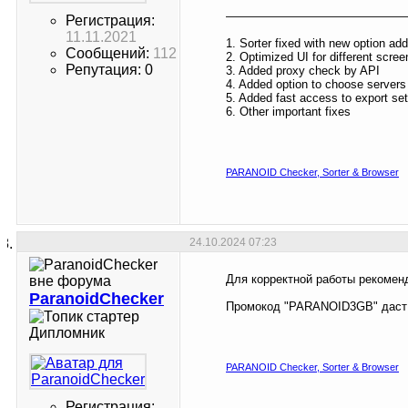
———————————————
Регистрация:
11.11.2021
1. Sorter fixed with new option ad
Сообщений:
112
2. Optimized UI for different scree
Репутация: 0
3. Added proxy check by API
4. Added option to choose servers
5. Added fast access to export set
6. Other important fixes
PARANOID Checker, Sorter & Browser
24.10.2024
07:23
Для корректной работы рекомен
ParanoidChecker
Промокод "PARANOID3GB" даст 
Дипломник
PARANOID Checker, Sorter & Browser
Регистрация: