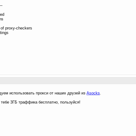
—
ded
ns
 of proxy-checkers
tings
дуем использовать прокси от наших друзей из
Asocks
.
тебе 3ГБ траффика бесплатно, пользуйся!