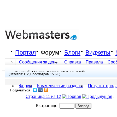
Портал
Форум
Блоги
Виджеты
Сообщения за день
Справка
Правила
Соо
Лучший Чекер Логов 40$ за ВСЁ
Все разделы прочитаны
(Ответов: 112, Просмотров: 15026)
Форум
Коммерческие разделы
Покупка, прод
Поделиться
Страница 11 из 12
...
К странице: