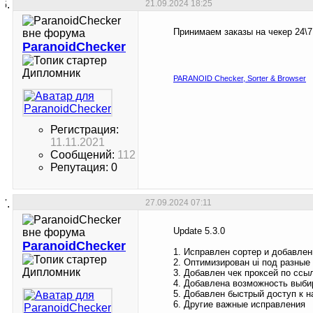
21.09.2024
18:25
Принимаем заказы на чекер 24\7
ParanoidChecker
Дипломник
PARANOID Checker, Sorter & Browser
Регистрация:
11.11.2021
Сообщений:
112
Репутация: 0
27.09.2024
07:11
Update 5.3.0
ParanoidChecker
1. Исправлен сортер и добавле
2. Оптимизирован ui под разные
Дипломник
3. Добавлен чек проксей по ссыл
4. Добавлена возможность выби
5. Добавлен быстрый доступ к н
6. Другие важные исправления