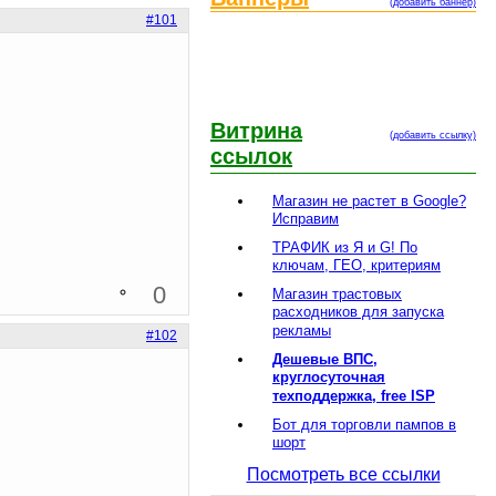
(добавить баннер)
#101
Витрина
(добавить ссылку)
ссылок
Магазин не растет в Google?
Исправим
ТРАФИК из Я и G! По
ключам, ГЕО, критериям
0
Магазин трастовых
расходников для запуска
рекламы
#102
Дешевые ВПС,
круглосуточная
техподдержка, free ISP
Бот для торговли пампов в
шорт
Посмотреть все ссылки