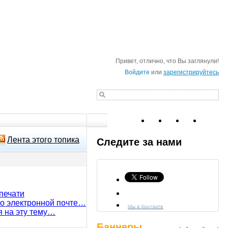
Привет, отлично, что Вы заглянули!
Войдите
или
зарегистрируйтесь
Лента этого топика
Следите за нами
печати
по электронной почте…
Мы в Контакте
я на эту тему…
Баннеры