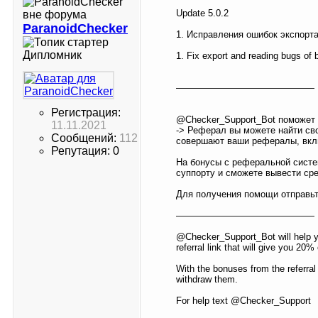
Update 5.0.2
ParanoidChecker
1. Исправления ошибок экспорт
Дипломник
1. Fix export and reading bugs of 
———————————————
Регистрация:
@Checker_Support_Bot поможет в
11.11.2021
-> Реферал вы можете найти св
Сообщений:
112
совершают ваши рефералы, вкл
Репутация: 0
На бонусы с реферальной систе
суппорту и сможете вывести сре
Для получения помощи отправьт
———————————————
@Checker_Support_Bot will help yo
referral link that will give you 20
With the bonuses from the referral
withdraw them.
For help text @Checker_Support