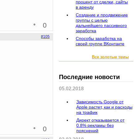
процент от сделки, сайты
в аренду
Создание и продвижение
группы с целью
0
дальнейшего пассивного
заработка
#105
Способы заработка на
своей группе ВКонтакте
Все золотые темы
Последние новости
05.02.2018
Зависимость Google от
Apple растет, как и расходы
на трафик
Директ отказывается от
0.8% рекламы без
0
пояснений