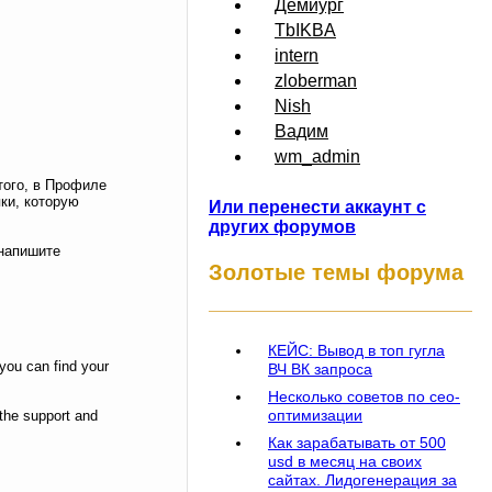
Демиург
TbIKBA
intern
zloberman
Nish
Вадим
wm_admin
того, в Профиле
ки, которую
Или перенести аккаунт с
других форумов
 напишите
Золотые темы форума
КЕЙС: Вывод в топ гугла
you can find your
ВЧ ВК запроса
Несколько советов по сео-
оптимизации
 the support and
Как зарабатывать от 500
usd в месяц на своих
сайтах. Лидогенерация за