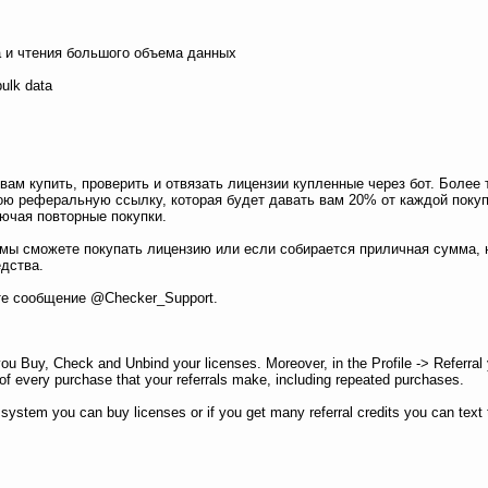
а и чтения большого объема данных
bulk data
ам купить, проверить и отвязать лицензии купленные через бот. Более 
ою реферальную ссылку, которая будет давать вам 20% от каждой покуп
ючая повторные покупки.
мы сможете покупать лицензию или если собирается приличная сумма,
дства.
е сообщение @Checker_Support.
u Buy, Check and Unbind your licenses. Moreover, in the Profile -> Referral 
% of every purchase that your referrals make, including repeated purchases.
 system you can buy licenses or if you get many referral credits you can text