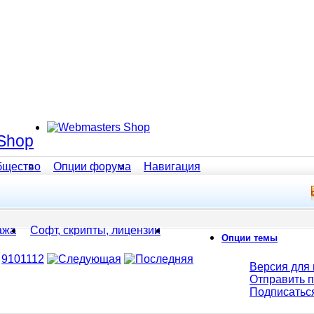
Shop
бщество
Опции форума
Навигация
ажа
Софт, скрипты, лицензии
Опции темы
9
10
11
12
Версия для 
Отправить 
Подписатьс