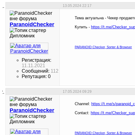
13.05.2024
22:17
Тема актуальна - Чекер продае
ParanoidChecker
Купить -
https://t.me/Checker_sup
Дипломник
PARANOID Checker, Sorter & Browser
Регистрация:
11.11.2021
Сообщений:
112
Репутация: 0
17.05.2024
09:29
Channel:
https://t.me/s/paranoid_
ParanoidChecker
Contact:
https://t.me/Checker_sup
Дипломник
PARANOID Checker, Sorter & Browser