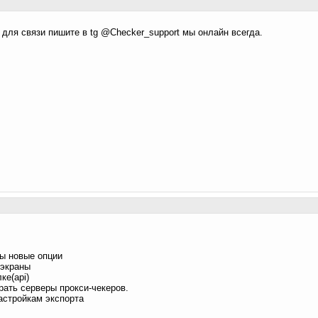
 для связи пишите в tg @Checker_support мы онлайн всегда.
ны новые опции
 экраны
ке(api)
рать серверы прокси-чекеров.
астройкам экспорта