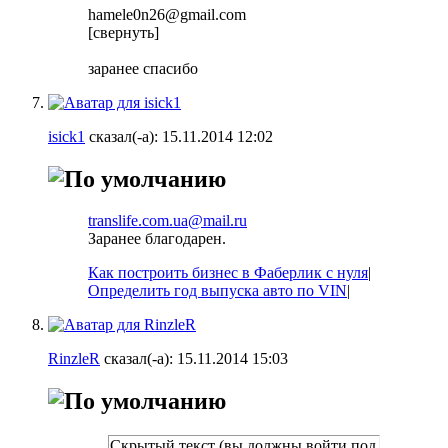
hamele0n26@gmail.com
[свернуть]
заранее спасибо
isick1
сказал(-а):
15.11.2014
12:02
translife.com.ua@mail.ru
Заранее благодарен.
Как построить бизнес в Фаберлик с нуля
|
Определить год выпуска авто по VIN
|
RinzleR
сказал(-а):
15.11.2014
15:03
Скрытый текст (вы должны войти под