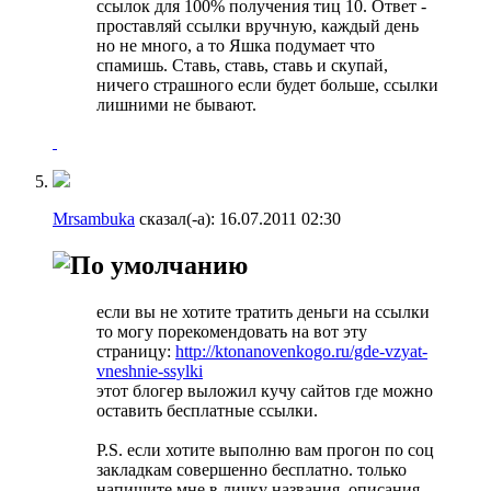
ссылок для 100% получения тиц 10. Ответ -
проставляй ссылки вручную, каждый день
но не много, а то Яшка подумает что
спамишь. Ставь, ставь, ставь и скупай,
ничего страшного если будет больше, ссылки
лишними не бывают.
Mrsambuka
сказал(-а):
16.07.2011
02:30
если вы не хотите тратить деньги на ссылки
то могу порекомендовать на вот эту
страницу:
http://ktonanovenkogo.ru/gde-vzyat-
vneshnie-ssylki
этот блогер выложил кучу сайтов где можно
оставить бесплатные ссылки.
P.S. если хотите выполню вам прогон по соц
закладкам совершенно бесплатно. только
напишите мне в личку названия, описания,