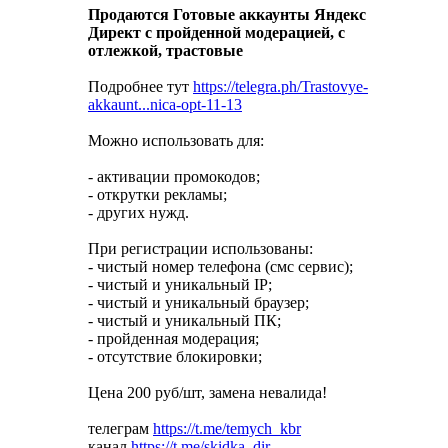
Продаются Готовые аккаунты Яндекс
Директ с пройденной модерацией, с
отлежкой, трастовые
Подробнее тут
https://telegra.ph/Trastovye-
akkaunt...nica-opt-11-13
Можно использовать для:
- активации промокодов;
- открутки рекламы;
- других нужд.
При регистрации использованы:
- чистый номер телефона (смс сервис);
- чистый и уникальный IP;
- чистый и уникальный браузер;
- чистый и уникальный ПК;
- пройденная модерация;
- отсутствие блокировки;
Цена 200 руб/шт, замена невалида!
телеграм
https://t.me/temych_kbr
канал
https://t.me/skidka_dir