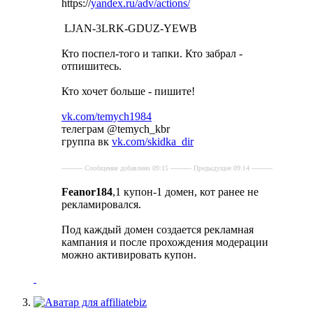
https://
yandex.ru/adv/actions/
LJAN-3LRK-GDUZ-YEWB
Кто поспел-того и тапки. Кто забрал -
отпишитесь.
Кто хочет больше - пишите!
vk.com/temych1984
телеграм @temych_kbr
группа вк
vk.com/skidka_dir
---------- Сообщение добавлено 09:15 ---------- Предыдущее 09:14 ----------
Feanor184
,1 купон-1 домен, кот ранее не
рекламировался.
Под каждый домен создается рекламная
кампания и после прохождения модерации
можно активировать купон.