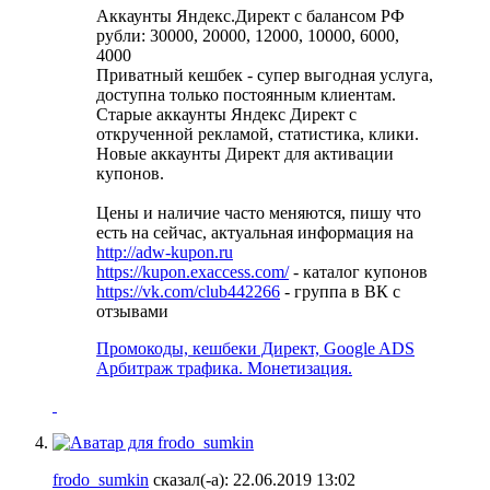
Аккаунты Яндекс.Директ с балансом РФ
рубли: 30000, 20000, 12000, 10000, 6000,
4000
Приватный кешбек - супер выгодная услуга,
доступна только постоянным клиентам.
Старые аккаунты Яндекс Директ с
открученной рекламой, статистика, клики.
Новые аккаунты Директ для активации
купонов.
Цены и наличие часто меняются, пишу что
есть на сейчас, актуальная информация на
http://adw-kupon.ru
https://kupon.exaccess.com/
- каталог купонов
https://vk.com/club442266
- группа в ВК с
отзывами
Промокоды, кешбеки Директ, Google ADS
Арбитраж трафика. Монетизация.
frodo_sumkin
сказал(-а):
22.06.2019
13:02