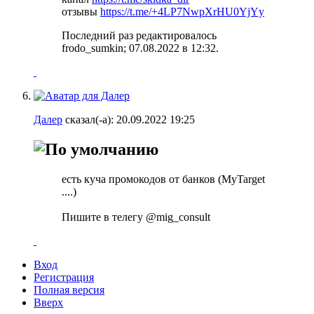
отзывы
https://t.me/+4LP7NwpXrHU0YjYy
Последний раз редактировалось
frodo_sumkin; 07.08.2022 в
12:32
.
Далер
сказал(-а):
20.09.2022
19:25
есть куча промокодов от банков (MyTarget
....)
Пишите в телегу @mig_consult
Вход
Регистрация
Полная версия
Вверх