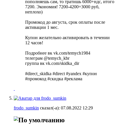
пополняешь сам, то тратишь 6000+ндс, итого
7200. Экономия! 7200-4200=3000 руб,
неплохо)
Промокод до августа, срок оплаты после
активации 1 мес.
Купон желательно активировать в течении
12 часов!
Подробнее вк vk.com/temych1984
телеграм @temych_kbr
группа вк vk.com/skidka_dir
#direct_skidka #direct #yandex #купон
#промокод #скидка #реклама
frodo_sumkin
сказал(-а):
07.08.2022
12:29