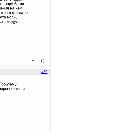
ь пару багов -
шения на нём.
нтов в фильтре,
ета ноль,
есть модуль
0
#30
 Проблему
переносится и