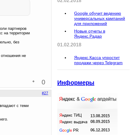
02.02.2018
Google обучит ведению
универсальных кампаний
для приложений
доли партнеров
Новые отчеты в
с на территории
Яндекс.Радар
ельно, без
01.02.2018
о отношения не
Яндекс.Касса упростит
продажи через Telegram
0
Информеры
#27
овпадают с теми
13.08.2015
чего.
08.09.2015
06.12.2013