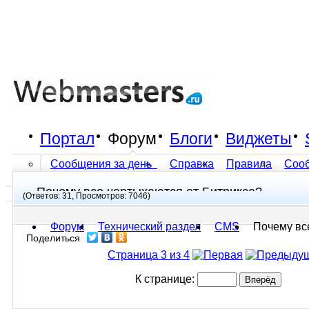
Портал
Форум
Блоги
Виджеты
Сообщения за день
Справка
Правила
Соо
Почему все чертыхаются от Битрикса?
Все разделы прочитаны
(Ответов: 31, Просмотров: 7046)
Форум
Технический раздел
CMS
Почему все
Поделиться
Страница 3 из 4
К странице: