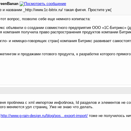
reenBanan
 и названии _http://www.1c-bitrix.ru/ такая фигня. Простите уж(
тот вопрос, позволю себе еще немного копипаста:
рикс объявили о создании совместного предприятия ООО «1С-Битрикс» (
ая компания получила право распространения продуктов компании Битрик
гло- и немецко-говорящих стран) компания Битрикс развивает самостоят
ркетингом и продажами готового продукта, к разработке которого прямог
еня проблема с xml импортом инфоблока, Id разделов и элементов не с
того меняются урл страниц. Уже не знаю что делать.
л
http://www.g-rain-design.ru/blog/pos...export-import/
тоже не получилось ни