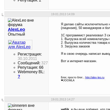
Репутация: 2
19.01.2013
14:09
Я делаю сайты исключительно на
(лицензия), 50 менеджеров и бо
AlexLeo
Опытный
1С программист реализовал 3 ск
1. Выгрузка всей номенклатуры
2. Выгрузка количества товара 
3. Загрузка заказов
Я в свою очередь написал вывод
Регистрация:
30.10.2011
Вот и интернет-магазин.
Сообщений:
327
Репутация: 66
Webmoney BL:
?
Блог, просто блог...
http://alex-leo.ru
❤JOOMLA
19.01.2013
14:27
vetlik
, я бы еще добавил, что т