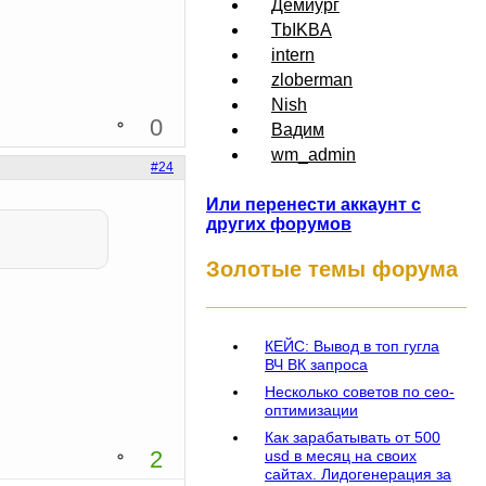
Демиург
TbIKBA
intern
zloberman
Nish
0
Вадим
wm_admin
#24
Или перенести аккаунт с
других форумов
Золотые темы форума
КЕЙС: Вывод в топ гугла
ВЧ ВК запроса
Несколько советов по сео-
оптимизации
Как зарабатывать от 500
2
usd в месяц на своих
сайтах. Лидогенерация за