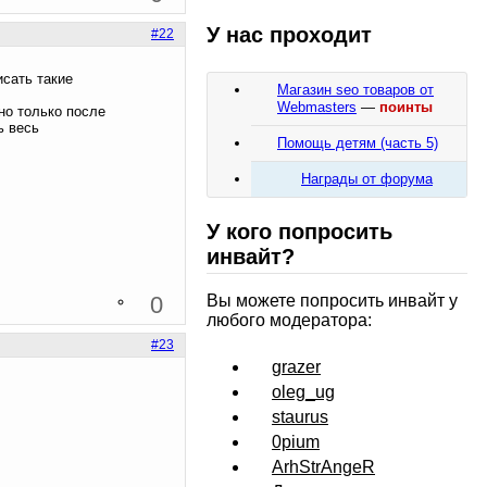
У нас проходит
#22
исать такие
Магазин seo товаров от
Webmasters
—
поинты
но только после
ь весь
Помощь детям (часть 5)
Награды от форума
У кого попросить
инвайт?
0
Вы можете попросить инвайт у
любого модератора:
#23
grazer
oleg_ug
staurus
0pium
ArhStrAngeR