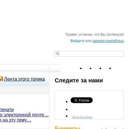
Привет, отлично, что Вы заглянули!
Войдите
или
зарегистрируйтесь
Лента этого топика
Следите за нами
печати
по электронной почте…
Мы в Контакте
я на эту тему…
Баннеры