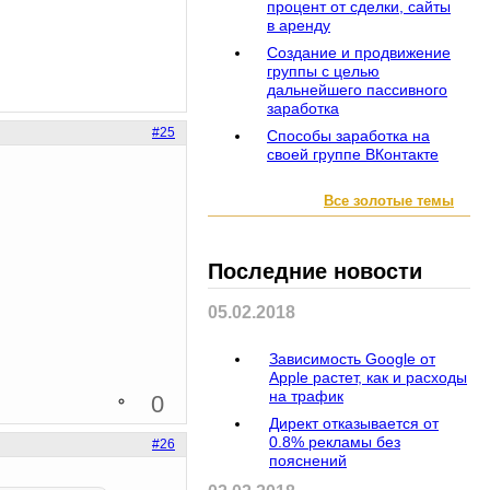
процент от сделки, сайты
в аренду
Создание и продвижение
группы с целью
дальнейшего пассивного
заработка
#25
Способы заработка на
своей группе ВКонтакте
Все золотые темы
Последние новости
05.02.2018
Зависимость Google от
Apple растет, как и расходы
на трафик
0
Директ отказывается от
0.8% рекламы без
#26
пояснений