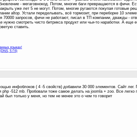
бновление - мегаговнокод. Потом, многие баги превращаются в фичи. Ест
закрыть уже лет 5 не могут. Потом, многие ругаются покупая готовые ре
пании altop. Устали переделывать, всё тормозит, при переборке 10 элеме
я 70000 запросов, фичи не работают, писал в ТП компании, дважды - отв
е нужно смотреть чисто битрикса продукт или чьи-то наработки. А еще 
советую ставить.
анных языках!
DNS, 5 Гб)
мощью инфоблоков ( 4 -5 свойств) добавили 30 000 элементов. Сайт лег.
php -512 mb. Пробовали тоже самое делать на joomla + zoo. Все легко 
й был только у меня, но тем не менее это о чем то говорит