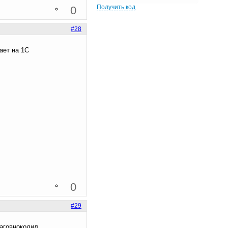
Получить код
0
#28
ает на 1С
0
#29
наговнокодил,