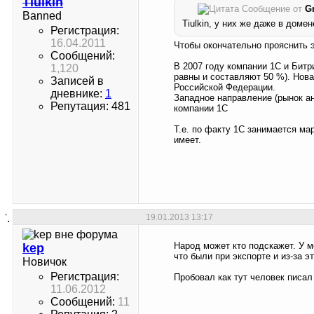
Tiulkin
Сообщение от
G
Banned
Tiulkin, у них же даже в домене
Регистрация:
16.04.2011
Чтобы окончательно прояснить э
Сообщений:
В 2007 году компании 1С и Бит
1,120
равны и составляют 50 %). Нов
Записей в
Российской Федерации.
дневнике:
1
Западное направление (рынок ан
Репутация: 481
компании 1С
Т.е. по факту 1С занимается ма
имеет.
19.01.2013
13:17
Народ может кто подскажет. У м
kep
что были при экспорте и из-за э
Новичок
Регистрация:
Пробовал как тут человек писа
11.06.2012
Сообщений:
11