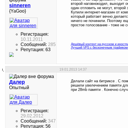
второй наговнокодил, выходит о
sinneren
один отловить не могут, второй 
{YaGoo}
Купили интернет-магазин от ком
который работает вечно делаетс
ничего не починили. Поэтому ещ
простое голосование - тоже не 
Регистрация:
10.11.2011
Сообщений:
285
Дешёвый контент на русском и иностр
Лучший VPS с бесконечным трафиком(
Репутация: 63
19.01.2013
14:37
Делали сайт на битриксе . С по
Далер
решили увелечением памяти для 
Опытный
при 28mb памяти . Конечно случа
Регистрация:
29.02.2012
Сообщений:
347
Репутация: 56