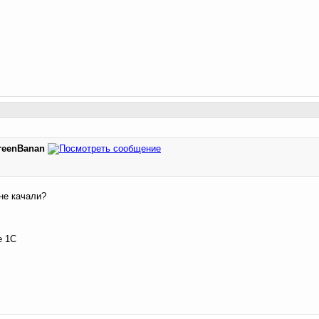
reenBanan
не качали?
е 1С