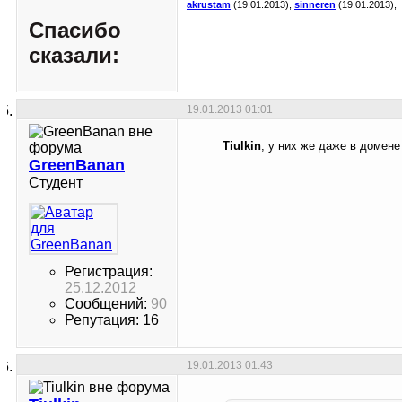
akrustam
(19.01.2013),
sinneren
(19.01.2013),
Спасибо
сказали:
19.01.2013
01:01
Tiulkin
, у них же даже в домене 
GreenBanan
Студент
Регистрация:
25.12.2012
Сообщений:
90
Репутация: 16
19.01.2013
01:43