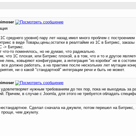
eimoser
ация
 1С среднего уровня) пару лет назад имел много проблем с построением
трикс в виде Товары,цены,остатки в реалтайме из 1С в Битрикс, заказы 
С -> Битрикс.
т что-то поменялось, но не думаю, что радикально.
, что 1С плохая, или Битрикс плохой, а в том, что и то и другое являет
 не лень, ковыряют конфигурации, а интеграция "из коробки" не в состоян
" все должно работать, а на практике после нескольких лет мутации кон
иятия, ни о какой "стандартной" интеграции речи и быть не может.
eimoser
, удовлетворяет нужным требованиям до тех пор, пока не выходишь за р
й. Причем, в случае с Joomla, для этого не требуется обладать специф
 нестандартное. Сделал сначала на джумле, потом перешел на Битрикс,
о проще, чем джумлу.