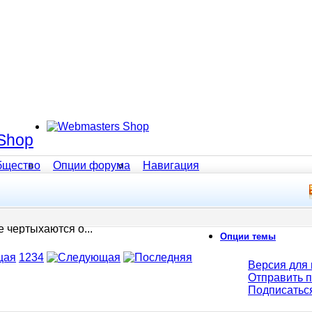
Shop
бщество
Опции форума
Навигация
 чертыхаются о...
Опции темы
1
2
3
4
Версия для 
Отправить 
Подписатьс