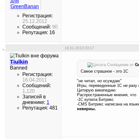
Регистрация:
25.12.2012
Сообщений:
90
Репутация: 16
18.01.2013
03:17
Tiulkin
Сообщение от
G
Banned
Самое страшное - это 1С
Регистрация:
16.04.2011
"не читал, но осуждаю"
Сообщений:
Игры, переведенные 1C ни разу 
Цитирую википедию:
1,120
Распространенные мнения, что
Записей в
-1С купила Битрикс
дневнике:
1
-CMS Битрикс написана на язык
Репутация: 481
неверны.