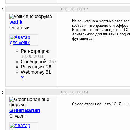
18.01.2013
00:07
Из за битрикса чертыхаются тол
vetlik
костыли, что дешевле и эффект
Опытный
Битрикс - то же самое, что и 1
длительного допиливания под с
функционал.
Регистрация:
12.06.2011
Сообщений:
357
Репутация: 26
Webmoney BL:
?
18.01.2013
03:04
Самое страшное - это 1С. Я бы 
GreenBanan
Студент