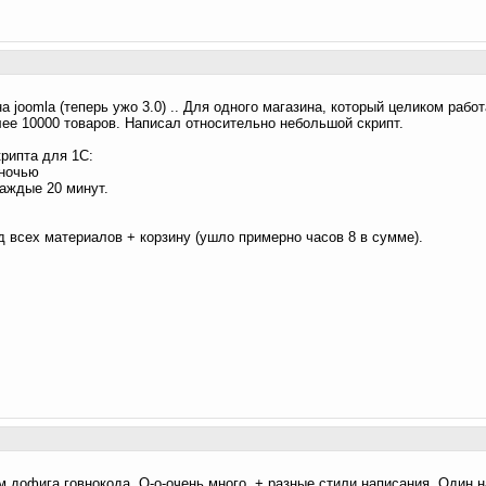
 joomla (теперь ужо 3.0) .. Для одного магазина, который целиком работ
лее 10000 товаров. Написал относительно небольшой скрипт.
рипта для 1С:
 ночью
каждые 20 минут.
 всех материалов + корзину (ушло примерно часов 8 в сумме).
ам дофига говнокода. О-о-очень много. + разные стили написания. Один 