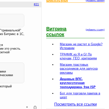
(добавить баннер)
#21
Витрина
 "тривиальной"
(добавить ссылку)
ссылок
из Битрикс в 1С,
Магазин не растет в Google?
ся
Исправим
ии это учесть.
кретной
ТРАФИК из Я и G! По
ключам, ГЕО, критериям
Магазин трастовых
расходников для запуска
амки
рекламы
ическими
Дешевые ВПС,
круглосуточная
 который
техподдержка, free ISP
Бот для торговли пампов в
шорт
Посмотреть все ссылки
0