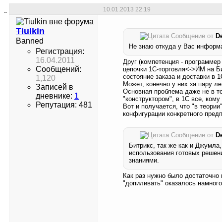
10.01.2013
22:19
Tiulkin
Сообщение от
D
Banned
Не знаю откуда у Вас информ
Регистрация:
16.04.2011
Друг (компетенция - программер
Сообщений:
цепочки 1С-торговля<->ИМ на Би
состояние заказа и доставки в 1
1,120
Может, конечно у них за пару ле
Записей в
Основная проблема даже не в том
дневнике:
1
"конструктором", в 1С все, кому
Репутация: 481
Вот и получается, что "в теории
конфигурации конкретного предпр
Сообщение от
D
Битрикс, так же как и Джумла
использования готовых решени
знаниями.
Как раз нужно было достаточно
"допиливать" оказалось намног