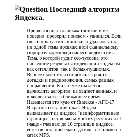
Последний алгоритм
Яндекса.
Прошёлся по заголовкам топиков и не
поверил, проверил поиском - удивился. Если
где-то пропустил - виноват и удаляюсь, но
ни одной темы посвящённой скандальному
сюрпризу кормильца нашего яндекса нет.
Тема, о которой гудит сео-тусовка, это
последние результаты индексации яндексом
как сателлитов, так и белых-пушистых.
Вернее вылет их из индекса. Строятся
догадки и предположения, самых разных
направлений. Кто-то уже пытается
вычислить алгоритм, не хватает данных, и
вряд ли хватит в ближайшее время.
Называется это чудо от Яндекса - АГС-17.
В кратце, ситуация такая: Яндекс
выкидывает из индекса "неинформативные
страницы", оставляя на многих ресурсах от 1
(чаще - главная) до 10 страниц в индексе,
естественно, проседают доходы не только на
сатах MFS.