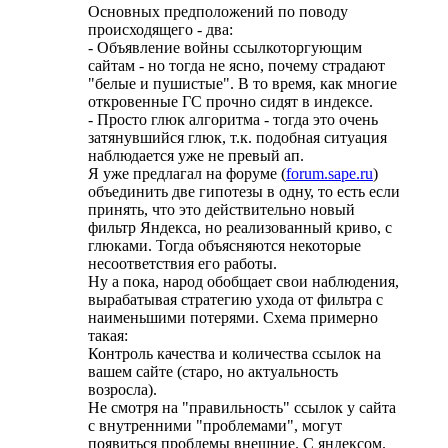
Основных предположений по поводу
происходящего - два:
- Объявление войны ссылкоторгующим
сайтам - но тогда не ясно, почему страдают
"белые и пушистые". В то время, как многие
откровенные ГС прочно сидят в индексе.
- Просто глюк алгоритма - тогда это очень
затянувшийся глюк, т.к. подобная ситуация
наблюдается уже не превый ап.
Я уже предлагал на форуме (
forum.sape.ru
)
объединить две гипотезы в одну, то есть если
принять, что это действительно новый
фильтр Яндекса, но реализованный криво, с
глюками. Тогда объясняются некоторые
несоответствия его работы.
Ну а пока, народ обобщает свои наблюдения,
вырабатывая стратегию ухода от фильтра с
наименьшими потерями. Схема примерно
такая:
Контроль качества и количества ссылок на
вашем сайте (старо, но актуальность
возросла).
Не смотря на "правильность" ссылок у сайта
с внутренними "проблемами", могут
появиться проблемы внешние. С яндексом.