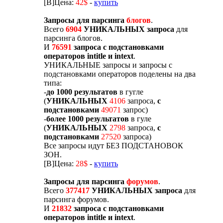
[B]Цена:
42$
-
купить
Запросы для парсинга
блогов
.
Всего
6904
УНИКАЛЬНЫХ запроса
для
парсинга блогов.
И
76591
запроса с подстановками
операторов intitle и intext
.
УНИКАЛЬНЫЕ запросы и запросы с
подстановками операторов поделены на два
типа:
-
до 1000 результатов
в гугле
(
УНИКАЛЬНЫХ
4106
запроса,
с
подстановками
49071
запрос)
-
более 1000 результатов
в гуле
(
УНИКАЛЬНЫХ
2798
запроса,
с
подстановками
27520
запроса)
Все запросы идут БЕЗ ПОДСТАНОВОК
ЗОН.
[B]Цена:
28$
-
купить
Запросы для парсинга
форумов
.
Всего
377417
УНИКАЛЬНЫХ запроса
для
парсинга форумов.
И
21832
запроса с подстановками
операторов intitle и intext
.