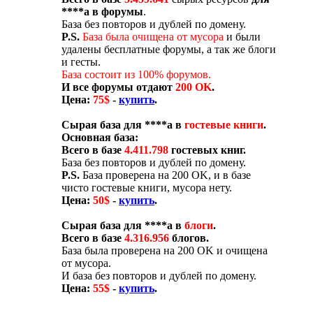
****а в форумы
.
База без повторов и дублей по домену.
P.S.
База была очищена от мусора
и были
удалены бесплатные форумы, а так же блоги
и гесты.
База состоит из 100% форумов.
И все форумы отдают
200 OK
.
Цена:
75$
-
купить
.
Сырая база для ****а в
гостевые книги
.
Основная база:
Всего в базе
4.411.798
гостевых книг.
База без повторов и дублей по домену.
P.S.
База проверена на 200 OK, и в базе
чисто гостевые книги, мусора нету.
Цена:
50$
-
купить
.
Сырая база для ****а в
блоги
.
Всего в базе
4.316.956
блогов.
База была проверена на 200 OK и очищена
от мусора.
И база без повторов и дублей по домену.
Цена:
55$
-
купить
.