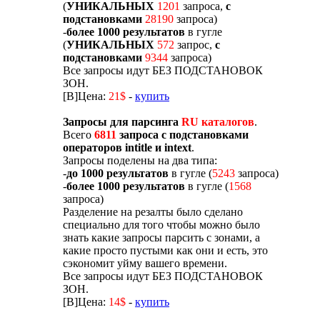
(
УНИКАЛЬНЫХ
1201
запроса,
с
подстановками
28190
запроса)
-
более 1000 результатов
в гугле
(
УНИКАЛЬНЫХ
572
запрос,
с
подстановками
9344
запроса)
Все запросы идут БЕЗ ПОДСТАНОВОК
ЗОН.
[B]Цена:
21$
-
купить
Запросы для парсинга
RU каталогов
.
Всего
6811
запроса с подстановками
операторов intitle и intext
.
Запросы поделены на два типа:
-
до 1000 результатов
в гугле (
5243
запроса)
-
более 1000 результатов
в гугле (
1568
запроса)
Разделение на резалты было сделано
специально для того чтобы можно было
знать какие запросы парсить с зонами, а
какие просто пустыми как они и есть, это
сэкономит уйму вашего времени.
Все запросы идут БЕЗ ПОДСТАНОВОК
ЗОН.
[B]Цена:
14$
-
купить