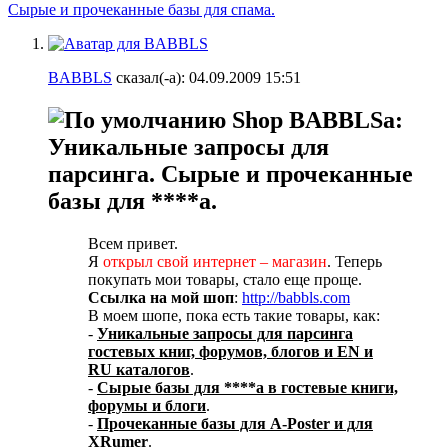
Сырые и прочеканные базы для спама.
BABBLS
сказал(-а):
04.09.2009
15:51
Shop BABBLSa:
Уникальные запросы для
парсинга. Сырые и прочеканные
базы для ****а.
Всем привет.
Я
открыл свой интернет – магазин
. Теперь
покупать мои товары, стало еще проще.
Ссылка на мой шоп
:
http://babbls.com
В моем шопе, пока есть такие товары, как:
-
Уникальные запросы для парсинга
гостевых книг, форумов, блогов и EN и
RU каталогов
.
-
Сырые базы для ****а в гостевые книги,
форумы и блоги
.
-
Прочеканные базы для A-Poster и для
XRumer
.