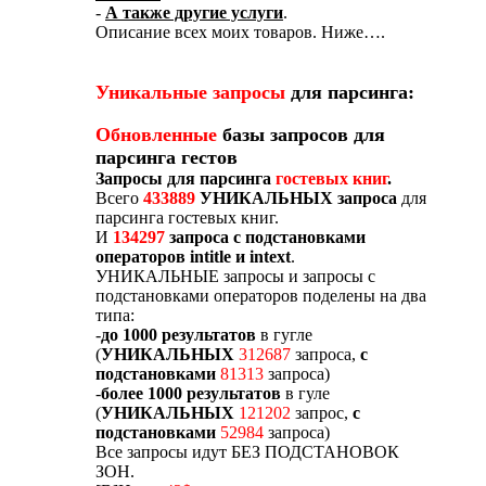
-
А также другие услуги
.
Описание всех моих товаров. Ниже….
Уникальные запросы
для парсинга:
Обновленные
базы запросов для
парсинга гестов
Запросы для парсинга
гостевых книг
.
Всего
433889
УНИКАЛЬНЫХ запроса
для
парсинга гостевых книг.
И
134297
запроса с подстановками
операторов intitle и intext
.
УНИКАЛЬНЫЕ запросы и запросы с
подстановками операторов поделены на два
типа:
-
до 1000 результатов
в гугле
(
УНИКАЛЬНЫХ
312687
запроса,
с
подстановками
81313
запроса)
-
более 1000 результатов
в гуле
(
УНИКАЛЬНЫХ
121202
запрос,
с
подстановками
52984
запроса)
Все запросы идут БЕЗ ПОДСТАНОВОК
ЗОН.