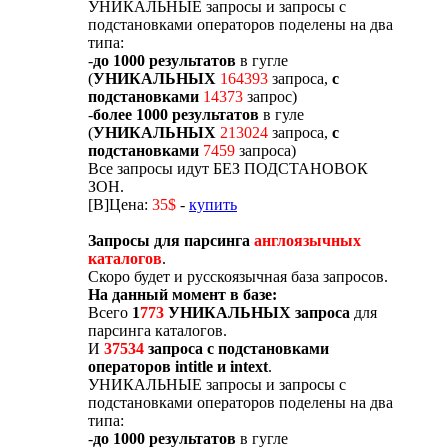
УНИКАЛЬНЫЕ запросы и запросы с
подстановками операторов поделены на два
типа:
-
до 1000 результатов
в гугле
(
УНИКАЛЬНЫХ
164393
запроса,
с
подстановками
14373
запрос)
-
более 1000 результатов
в гуле
(
УНИКАЛЬНЫХ
213024
запроса,
с
подстановками
7459
запроса)
Все запросы идут БЕЗ ПОДСТАНОВОК
ЗОН.
[B]Цена:
35$
-
купить
Запросы для парсинга
англоязычных
каталогов
.
Скоро будет и русскоязычная база запросов.
На данный момент в базе:
Всего
1
773
УНИКАЛЬНЫХ запроса
для
парсинга каталогов.
И
37534
запроса с подстановками
операторов intitle и intext
.
УНИКАЛЬНЫЕ запросы и запросы с
подстановками операторов поделены на два
типа:
-
до 1000 результатов
в гугле