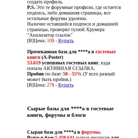
создать профиль.
P.S.
Это те форумные профили, где остается
подпись, либо домашняя страницы, все
остальные форумы удалены.
Наличие оставшийся подписи и домашней
страницы, проверял тулзой Хрумера
"Анализатор ссылок"
[B]Цена:
10$
-
Купить
Прочеканная база для ****а в
гостевые
книги
(A-Poster)
53.619
успешных гостевых книг
, куда
попала АКТИВНАЯ ССЫЛКА.
Пробив
по базе:
50 - 55%
(У всех разный
может быть пробив.)
[B]Цена:
27$
-
Купить
Сырые базы для ****а в гостевые
книги, форумы и блоги
Сырая база для ****а в
форумы
.
Всего в базе
5.459.641
сырых ресурсов
для