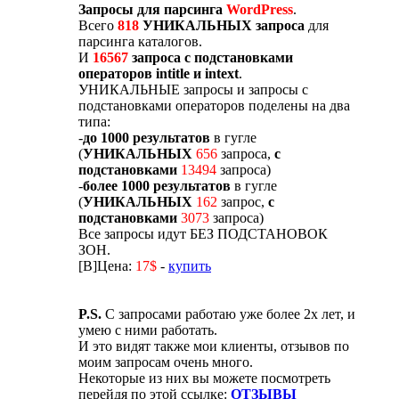
Запросы для парсинга
WordPress
.
Всего
818
УНИКАЛЬНЫХ запроса
для
парсинга каталогов.
И
16567
запроса с подстановками
операторов intitle и intext
.
УНИКАЛЬНЫЕ запросы и запросы с
подстановками операторов поделены на два
типа:
-
до 1000 результатов
в гугле
(
УНИКАЛЬНЫХ
656
запроса,
с
подстановками
13494
запроса)
-
более 1000 результатов
в гугле
(
УНИКАЛЬНЫХ
162
запрос,
с
подстановками
3073
запроса)
Все запросы идут БЕЗ ПОДСТАНОВОК
ЗОН.
[B]Цена:
17$
-
купить
P.S.
С запросами работаю уже более 2х лет, и
умею с ними работать.
И это видят также мои клиенты, отзывов по
моим запросам очень много.
Некоторые из них вы можете посмотреть
перейдя по этой ссылке:
ОТЗЫВЫ