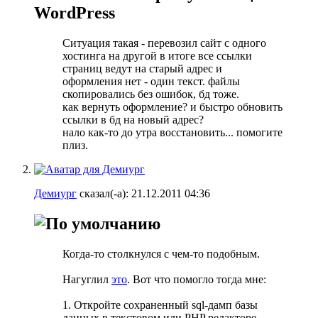
WordPress
Ситуация такая - перевозил сайт с одного
хостинга на другой в итоге все ссылки
страниц ведут на старый адрес и
оформления нет - один текст. файлы
скопировались без ошибок, бд тоже.
как вернуть оформление? и быстро обновить
ссылки в бд на новый адрес?
нало как-то до утра восстановить... помогите
плиз.
Демиург
сказал(-а):
21.12.2011
04:36
Когда-то столкнулся с чем-то подобным.
Нагуглил
это
. Вот что помогло тогда мне:
1. Откройте сохраненный sql-дамп базы
данных в текстовом или PHP редакторе.