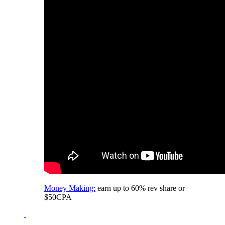
Money Making:
earn up to 60% rev share or
$50CPA