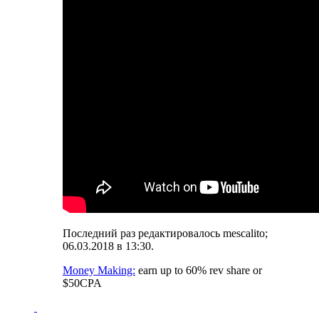
Последний раз редактировалось mescalito;
06.03.2018 в
13:30
.
Money Making:
earn up to 60% rev share or
$50CPA