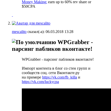
Money Making:
earn up to 60% rev share or
$50CPA
mescalito
сказал(-а):
06.03.2018
13:28
WPGrabber -
парсинг пабликов вконтакте!
WPGrabber - парсинг пабликов вконтакте!
Импорт контента в блог со стен групп и
сообществ соц. сети Вконтакте.ру
на примере
https://vk.com/fb_killa
и
https://vk.com/luckycpa