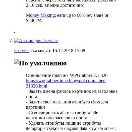
2-10 сек. вполне достаточно)
Money Making:
earn up to 60% rev share or
$50CPA
itservice
сказал(-а):
16.12.2018
15:08
Обновление плагина WPGrabber 2.1.320
https://wpgrabber-tune.blogspot.com/...ber-
21320.html
- Задать имена файлов картинок из заголовка
поста
- Задать своё названия атрибута class для
картинки
- Сгенерировать alt: из атрибута title
картинки или заголовка поста
- Удалять атрибуты лишние атрибуты:
itemprop,srcset,data-original,data-src,data-srcset,