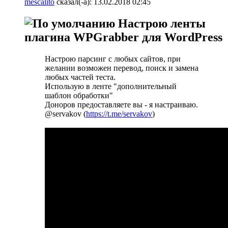
mescalito
сказал(-а):
13.02.2018
02:45
Настрою ленты
плагина WPGrabber для WordPress
Настрою парсинг с любых сайтов, при
желании возможен перевод, поиск и замена
любых частей теста.
Использую в ленте "дополнительный
шаблон обработки"
Доноров предоставляете вы - я настраиваю.
@servakov (
https://t.me/servakov
)