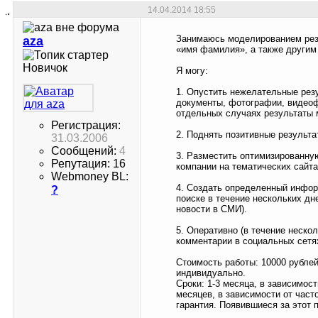
14.04.2014
18:55
Занимаюсь моделированием резу
aza
«имя фамилия», а также другим
Новичок
Я могу:
1. Опустить нежелательные резу
документы, фотографии, видеоф
отдельных случаях результаты 
Регистрация:
2. Поднять позитивные результа
31.03.2006
Сообщений:
4
3. Разместить оптимизированну
Репутация: 16
компании на тематических сайта
Webmoney BL:
4. Создать определенный инфор
?
поиске в течение нескольких дн
новости в СМИ).
5. Оперативно (в течение неско
комментарии в социальных сетях
Стоимость работы: 10000 рублей
индивидуально.
Сроки: 1-3 месяца, в зависимос
месяцев, в зависимости от час
гарантия. Появившиеся за этот