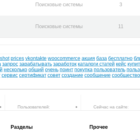
Поисковые системы
3
Поисковые системы
11
shot
prices
vkontakte
woocommerce
акция
база
бесплатно
бл
а
запрос
зарабатывать
заработок
каталоги статей
кейс
купит
й
несколько
общий
очень
поинт
покупка
пользователь
польз
т
сервис
сертификат
совет
создание
сообщение
сообщество
Пользователей:
Сейчас на сайте:
30,082
1
пользователей и
Разделы
Прочее