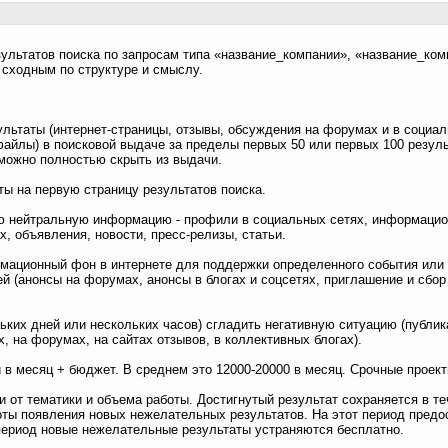
льтатов поиска по запросам типа «название_компании», «название_ком
 сходным по структуре и смыслу.
льтаты (интернет-страницы, отзывы, обсуждения на форумах и в социал
айлы) в поисковой выдаче за пределы первых 50 или первых 100 резуль
можно полностью скрыть из выдачи.
ты на первую страницу результатов поиска.
ю нейтральную информацию - профили в социальных сетях, информацио
х, объявления, новости, пресс-релизы, статьи.
мационный фон в интернете для поддержки определенного события или
ей (анонсы на форумах, анонсы в блогах и соцсетях, приглашение и сбор
льких дней или нескольких часов) сгладить негативную ситуацию (публик
, на форумах, на сайтах отзывов, в коллективных блогах).
 в месяц + бюджет. В среднем это 12000-20000 в месяц. Срочные проек
ти от тематики и объема работы. Достигнутый результат сохраняется в те
тоты появления новых нежелательных результатов. На этот период предо
 период новые нежелательные результаты устраняются бесплатно.