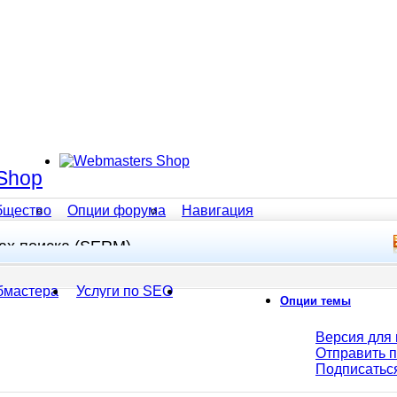
Shop
бщество
Опции форума
Навигация
тах поиска (SERM)
бмастера
Услуги по SEO
Опции темы
Версия для 
Отправить 
Подписатьс