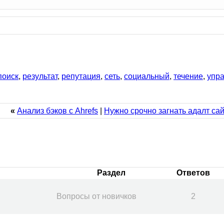
поиск
,
результат
,
репутация
,
сеть
,
социальный
,
течение
,
упр
«
Анализ бэков с Ahrefs
|
Нужно срочно загнать адалт сай
Раздел
Ответов
Вопросы от новичков
2