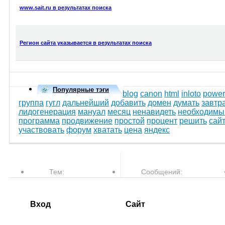
www.sait.ru в результатах поиска
Регион сайта указывается в результатах поиска
Популярные тэги
blog
canon
html
inloto
power
группа
гугл
дальнейший
добавить
домен
думать
завтр
лидогенерация
мануал
месяц
ненавидеть
необходимы
программа
продвижение
простой
процент
решить
сай
участвовать
форум
хватать
цена
яндекс
Тем:
Сообщений:
77,610
763,506
Вход
Сайт