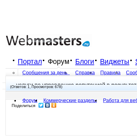
Портал
Форум
Блоги
Виджеты
Сообщения за день
Справка
Правила
Соо
услуги по управлению репутацией в результа
Все разделы прочитаны
(Ответов: 1, Просмотров: 678)
Форум
Коммерческие разделы
Работа для ве
Поделиться