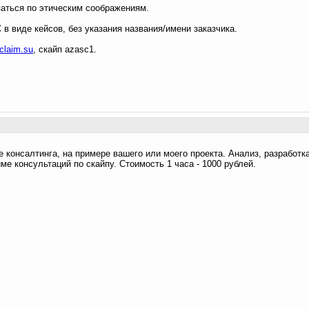
заться по этическим соображениям.
 в виде кейсов, без указания названия/имени заказчика.
claim.su
, скайп azasc1.
 консалтинга, на примере вашего или моего проекта. Анализ, разработк
ме консультаций по скайпу. Стоимость 1 часа - 1000 рублей.