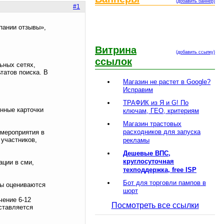
(добавить баннер)
#1
пании отзывы»,
Витрина
(добавить ссылку)
ссылок
ьных сетях,
татов поиска. В
Магазин не растет в Google?
Исправим
ТРАФИК из Я и G! По
нные карточки
ключам, ГЕО, критериям
Магазин трастовых
расходников для запуска
 мероприятия в
 участников,
рекламы
Дешевые ВПС,
круглосуточная
ации в сми,
техподдержка, free ISP
Бот для торговли пампов в
ты оцениваются
шорт
чение 6-12
Посмотреть все ссылки
ставляется