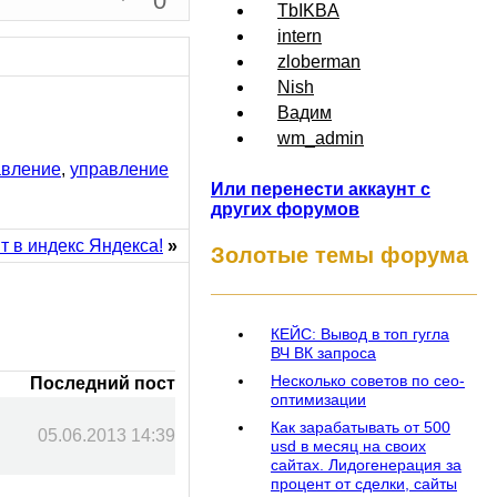
0
TbIKBA
intern
zloberman
Nish
Вадим
wm_admin
авление
,
управление
Или перенести аккаунт с
других форумов
т в индекс Яндекса!
»
Золотые темы форума
КЕЙС: Вывод в топ гугла
ВЧ ВК запроса
Несколько советов по сео-
Последний пост
оптимизации
Как зарабатывать от 500
05.06.2013 14:39
usd в месяц на своих
сайтах. Лидогенерация за
процент от сделки, сайты