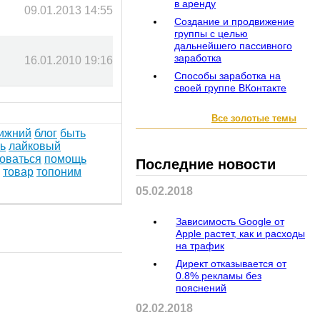
в аренду
09.01.2013 14:55
Создание и продвижение
группы с целью
дальнейшего пассивного
заработка
16.01.2010 19:16
Способы заработка на
своей группе ВКонтакте
Все золотые темы
ижний
блог
быть
ь
лайковый
оваться
помощь
Последние новости
товар
топоним
05.02.2018
Зависимость Google от
Apple растет, как и расходы
на трафик
Директ отказывается от
224
гостей
0.8% рекламы без
пояснений
02.02.2018