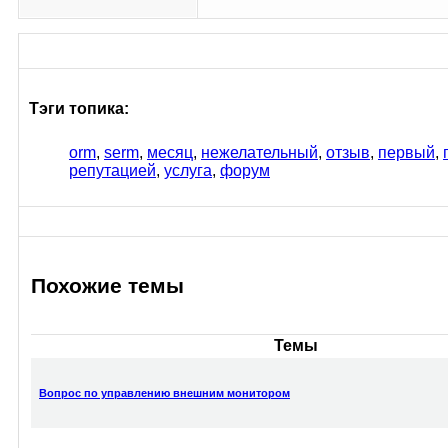
Тэги топика:
orm
,
serm
,
месяц
,
нежелательный
,
отзыв
,
первый
,
репутацией
,
услуга
,
форум
Похожие темы
Темы
Вопрос по управлению внешним монитором