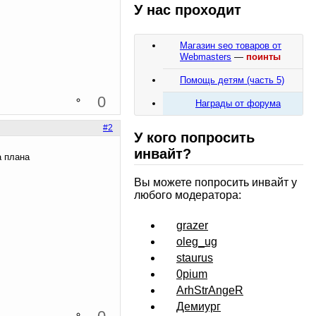
У нас проходит
Магазин seo товаров от
Webmasters
—
поинты
Помощь детям (часть 5)
0
Награды от форума
#2
У кого попросить
инвайт?
а плана
Вы можете попросить инвайт у
любого модератора:
grazer
oleg_ug
staurus
0pium
ArhStrAngeR
Демиург