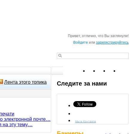
Привет, отлично, что Вы заглянули!
Войдите
или
зарегистрируйтесь
Лента этого топика
Следите за нами
печати
по электронной почте…
Мы в Контакте
я на эту тему…
Баннеры