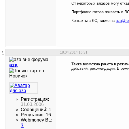
От некоторых заказов могу отка
Портфолио готова показать в ЛС
Контакты в ЛС, также на
aza@re
18.04.2014
16:31
Также возможна работа в режиме
aza
действий, рекомендации. В режи
Новичок
Регистрация:
31.03.2006
Сообщений:
4
Репутация: 16
Webmoney BL:
?