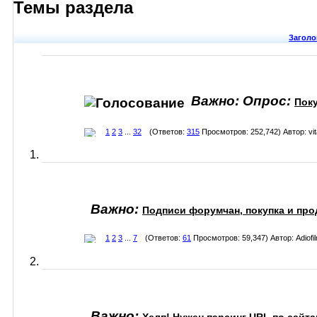
Темы раздела
Заголо
Важно: Опрос:
Поку
1
2
3
...
32
(Ответов:
315
Просмотров: 252,742) Автор:
vi
Важно:
Подписи форумчан, покупка и про
1
2
3
...
7
(Ответов:
61
Просмотров: 59,347) Автор:
Adiofi
Важно: