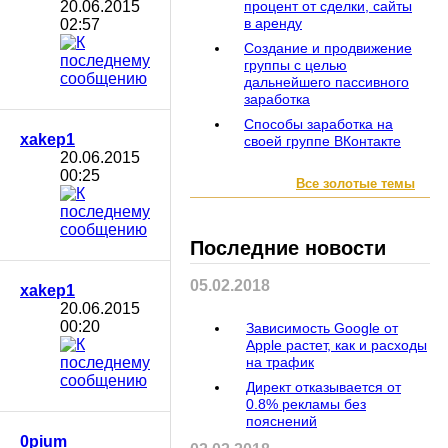
20.06.2015
процент от сделки, сайты
в аренду
02:57
Создание и продвижение
группы с целью
дальнейшего пассивного
заработка
Способы заработка на
xakep1
своей группе ВКонтакте
20.06.2015
00:25
Все золотые темы
Последние новости
05.02.2018
xakep1
20.06.2015
00:20
Зависимость Google от
Apple растет, как и расходы
на трафик
Директ отказывается от
0.8% рекламы без
пояснений
0pium