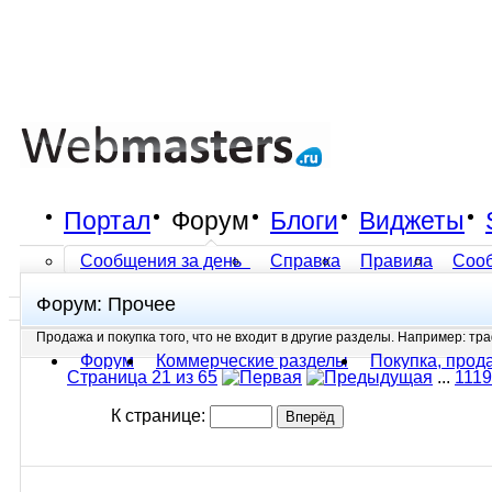
Портал
Форум
Блоги
Виджеты
Сообщения за день
Справка
Правила
Соо
Форум:
Прочее
Все разделы прочитаны
Продажа и покупка того, что не входит в другие разделы. Например: траф
Форум
Коммерческие разделы
Покупка, прод
Страница 21 из 65
...
11
19
К странице: