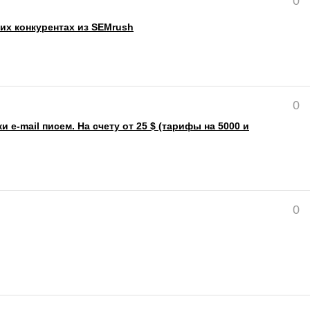
0
х конкурентах из SEMrush
0
 e-mail писем. На счету от 25 $ (тарифы на 5000 и
0