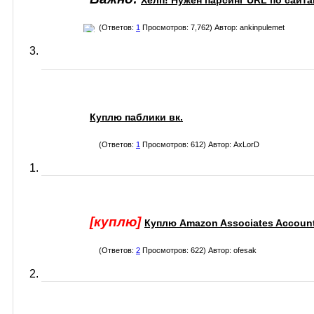
Хелп! Нужен парсинг URL по сайтам
(Ответов:
1
Просмотров: 7,762) Автор:
ankinpulemet
Куплю паблики вк.
(Ответов:
1
Просмотров: 612) Автор:
AxLorD
[куплю]
Куплю Amazon Associates Accoun
(Ответов:
2
Просмотров: 622) Автор:
ofesak