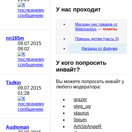
У нас проходит
Магазин seo товаров от
Webmasters
—
поинты
nn165m
Помощь детям (часть 5)
09.07.2015
08:02
Награды от форума
У кого попросить
инвайт?
Вы можете попросить инвайт у
Tiulkin
любого модератора:
09.07.2015
01:28
grazer
oleg_ug
staurus
0pium
ArhStrAngeR
Audioman