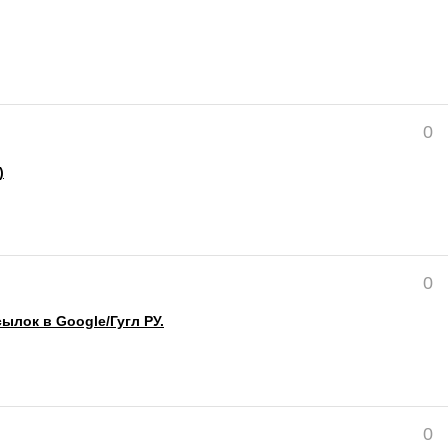
0
)
0
ылок в Google/Гугл РУ.
0