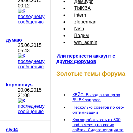
29.06.2015
Демиург
00:12
TbIKBA
intern
zloberman
Nish
Вадим
думаю
wm_admin
25.06.2015
05:43
Или перенести аккаунт с
других форумов
Золотые темы форума
kopninovys
20.06.2015
КЕЙС: Вывод в топ гугла
21:08
ВЧ ВК запроса
Несколько советов по сео-
оптимизации
Как зарабатывать от 500
usd в месяц на своих
sly04
сайтах. Лидогенерация за