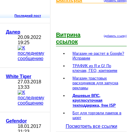
(добавить баннер)
Последний пост
Далер
Витрина
(добавить ссылку)
20.09.2022
ссылок
19:25
Магазин не растет в Google?
Исправим
ТРАФИК из Я и G! По
ключам, ГЕО, критериям
White Tiger
Магазин трастовых
27.03.2018
расходников для запуска
13:33
рекламы
Дешевые ВПС,
круглосуточная
техподдержка, free ISP
Бот для торговли пампов в
шорт
Gefendor
18.01.2017
Посмотреть все ссылки
21:23