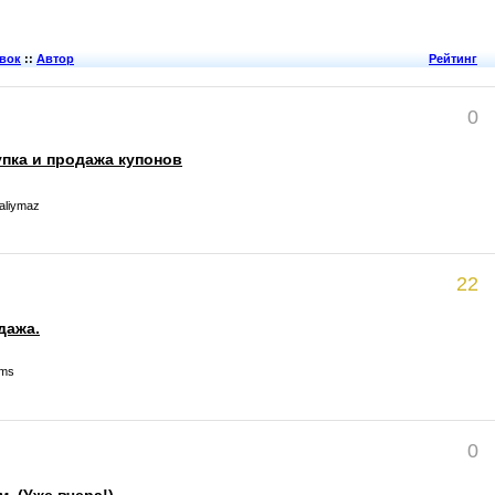
вок
::
Автор
Рейтинг
0
пка и продажа купонов
taliymaz
22
дажа.
lms
0