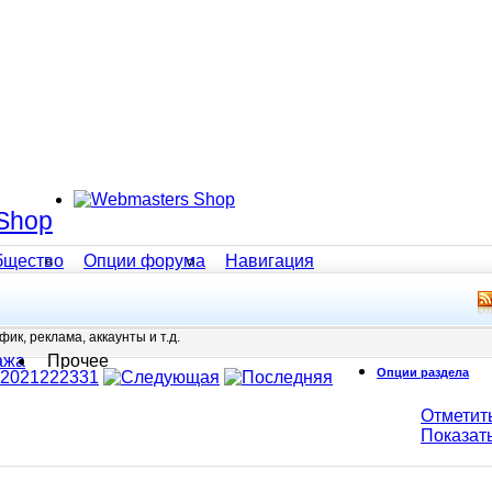
Shop
бщество
Опции форума
Навигация
ик, реклама, аккаунты и т.д.
ажа
Прочее
Опции раздела
20
21
22
23
31
Отметит
Показат