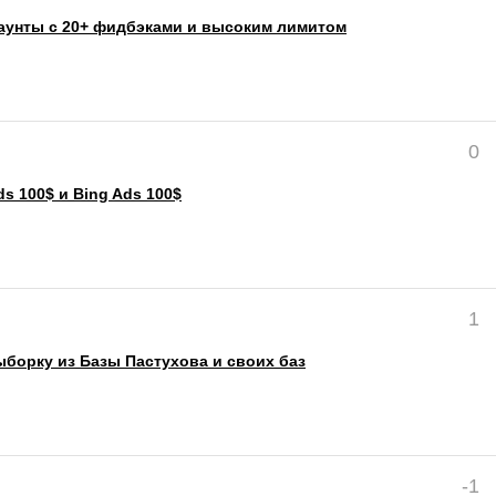
каунты с 20+ фидбэками и высоким лимитом
0
s 100$ и Bing Ads 100$
1
борку из Базы Пастухова и своих баз
-1