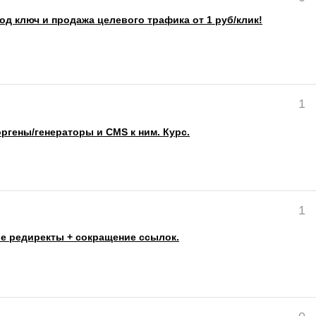
од ключ и продажа целевого трафика от 1 руб/клик!
1
гены/генераторы и CMS к ним. Курс.
1
е редиректы + сокращение ссылок.