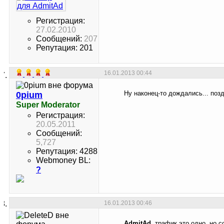
Регистрация:
27.02.2010
Сообщений:
207
Репутация: 201
16.01.2013
00:44
Ну наконец-то дождались... поз
0pium
Super Moderator
Регистрация:
20.05.2011
Сообщений:
5,727
Репутация: 4288
Webmoney BL:
?
16.01.2013
00:46
AdmitAd
, трафик это одно, но 