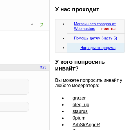
У нас проходит
2
Магазин seo товаров от
Webmasters
—
поинты
Помощь детям (часть 5)
Награды от форума
У кого попросить
#23
инвайт?
Вы можете попросить инвайт у
любого модератора:
grazer
oleg_ug
staurus
0pium
ArhStrAngeR