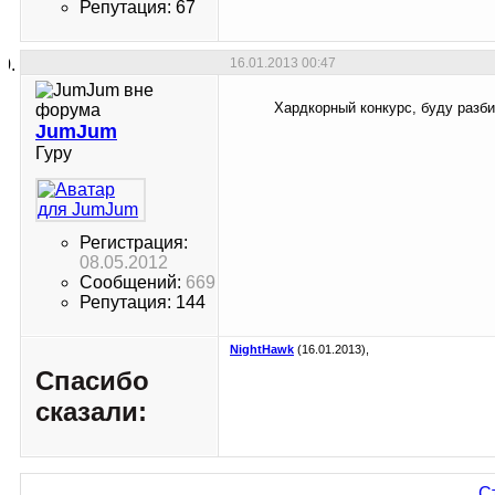
Репутация: 67
16.01.2013
00:47
Хардкорный конкурс, буду разби
JumJum
Гуру
Регистрация:
08.05.2012
Сообщений:
669
Репутация: 144
NightHawk
(16.01.2013),
Спасибо
сказали:
С