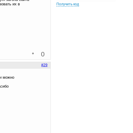
зовать их в
Получить код
0
#29
ли можно
асибо