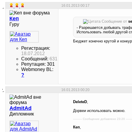
16.01.2013
00:17
Кеп
Сообщение от
s
Гуру
- Разрешается добывать трафи
Использовать любой другой спос
Бюджет конечно крутой и конкур
Регистрация:
18.07.2012
Сообщений:
631
Репутация: 301
Webmoney BL:
?
16.01.2013
00:20
DeleteD
,
AdmitAd
Дорвеи использовать можно.
Дипломник
---------- Сообщение добавлено 23:20 -------
Кеп
,