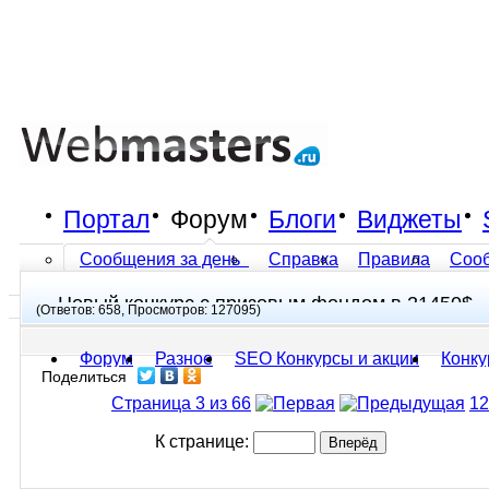
Портал
Форум
Блоги
Виджеты
Сообщения за день
Справка
Правила
Соо
Новый конкурс с призовым фондом в 21450$
Все разделы прочитаны
(Ответов: 658, Просмотров: 127095)
Форум
Разное
SEO Конкурсы и акции
Конку
Поделиться
Страница 3 из 66
1
2
К странице: