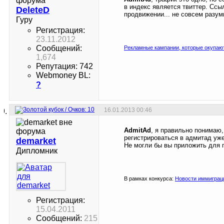
в индекс является твиттер. Ссы
DeleteD
продвижении... не совсем разумн
Гуру
Регистрация:
23.11.2012
Сообщений:
Рекламные кампании, которые окупаю
1,674
Репутация: 742
Webmoney BL:
?
16.01.2013
00:46
AdmitAd
, я правильно понимаю,
регистрироваться в адмитад уже
demarket
Не могли бы вы приложить для п
Дипломник
В рамках конкурса:
Новости иммиграц
Регистрация:
15.04.2011
Сообщений:
215