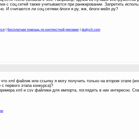
лки с соц.сетей также учитываются при ранжировании. Запретить исполь
о. И считаются ли соц.сетями блоги я.ру, жж, блоги мейл.ру?
тся
|
Бесплатная помощь по контекстной рекламе
|
dudych.com
 что xml файлик или ссылку я могу получить только на втором этапе (и
 с первого этапа конкурса)?
римера xml и csv файлики для импорта, поглядеть в них интересно. Сп
ии