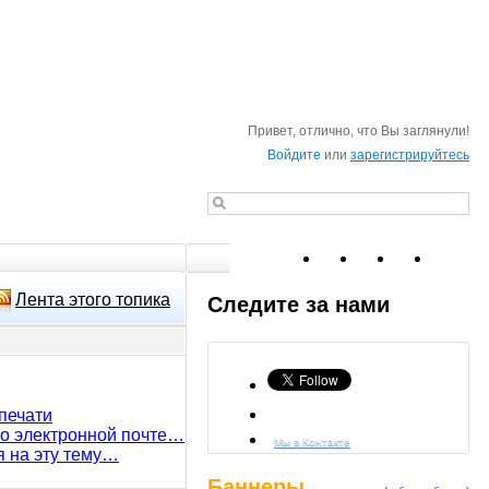
Привет, отлично, что Вы заглянули!
Войдите
или
зарегистрируйтесь
Лента этого топика
Следите за нами
печати
по электронной почте…
Мы в Контакте
я на эту тему…
Баннеры