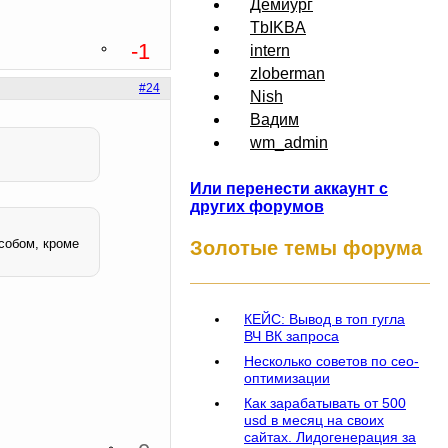
Демиург
TbIKBA
-1
intern
zloberman
#24
Nish
Вадим
wm_admin
Или перенести аккаунт с
других форумов
особом, кроме
Золотые темы форума
КЕЙС: Вывод в топ гугла
ВЧ ВК запроса
Несколько советов по сео-
оптимизации
Как зарабатывать от 500
usd в месяц на своих
сайтах. Лидогенерация за