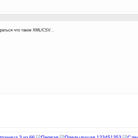
раться что такое XML/CSV...
траница 3 из 66
1
2
3
4
5
13
53