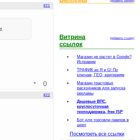
(добавить баннер)
#21
d.
Витрина
(добавить ссылку)
ссылок
Магазин не растет в Google?
Исправим
ТРАФИК из Я и G! По
ключам, ГЕО, критериям
0
Магазин трастовых
расходников для запуска
рекламы
#22
Дешевые ВПС,
круглосуточная
техподдержка, free ISP
Бот для торговли пампов в
шорт
Посмотреть все ссылки