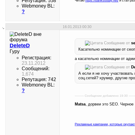
Репутация: 558
Читаю
https://bankstoday.net/
и стал ра
Webmoney BL:
?
16.01.2013
00:30
Сообщение от
s
DeleteD
Касательно номинации от сеоп
Гуру
Регистрация:
а касательно номинации от адм
23.11.2012
Сообщение от
D
Сообщений:
А если я не хочу участвовать
1,674
соц.сетей? хрумер, другие пр
Репутация: 742
Webmoney BL:
?
---------- Сообщение добавлено 19:30 -------
Matsa
, дорвеи это SEO. Черное
Рекламные кампании, которые окупаю