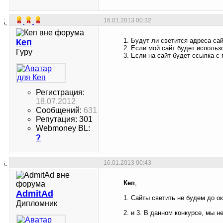
16.01.2013
00:32
1. Будут ли светится адреса са
Кеп
2. Если мой сайт будет использ
Гуру
3. Если на сайт будет ссылка с 
Регистрация:
18.07.2012
Сообщений:
631
Репутация: 301
Webmoney BL:
?
16.01.2013
00:43
Кеп
,
AdmitAd
1. Сайты светить не будем до о
Дипломник
2. и 3. В данном конкурсе, мы н