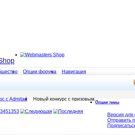
Shop
бщество
Опции форума
Навигация
рс с Admitad
Новый конкурс с призовым...
Опции темы
3
4
5
13
53
Версия для 
Отправить 
Подписатьс