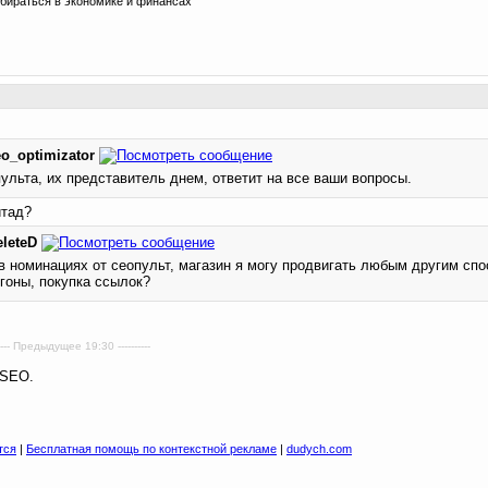
збираться в экономике и финансах
eo_optimizator
ульта, их представитель днем, ответит на все ваши вопросы.
итад?
eleteD
 в номинациях от сеопульт, магазин я могу продвигать любым другим сп
огоны, покупка ссылок?
--- Предыдущее 19:30 ----------
 SEO.
тся
|
Бесплатная помощь по контекстной рекламе
|
dudych.com