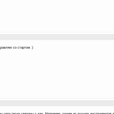
дравляю со стартом :)
соц.сети тесно связаны с seo. Например, одним из лучших инструментов 