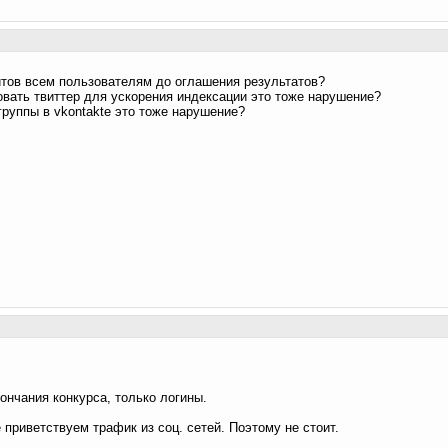
йтов всем пользователям до оглашения результатов?
овать твиттер для ускорения индексации это тоже нарушение?
группы в vkontakte это тоже нарушение?
кончания конкурса, только логины.
е приветствуем трафик из соц. сетей. Поэтому не стоит.