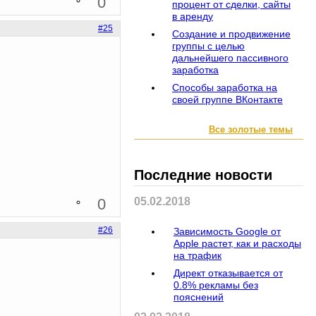
0
процент от сделки, сайты
в аренду
#25
Создание и продвижение
группы с целью
дальнейшего пассивного
заработка
Способы заработка на
своей группе ВКонтакте
Все золотые темы
Последние новости
0
05.02.2018
#26
Зависимость Google от
Apple растет, как и расходы
на трафик
Директ отказывается от
0.8% рекламы без
пояснений